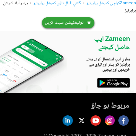
Zameen
کراچی کمرشل پراپرٹیز
گلشنِ اقبال ٹاؤن کمرشل پراپرٹیز
بہادر آباد کمرشل
پراپرٹیز
نوٹیفکیشن سیٹ کریں
Zameen ایپ
حاصل کیجئے
ہماری ایپ استعمال کرتے ہوئے
پراپٹیز کو بہتر اور تیزی سے
خریدیں اور بیچیں
مربوط ہو جاؤ