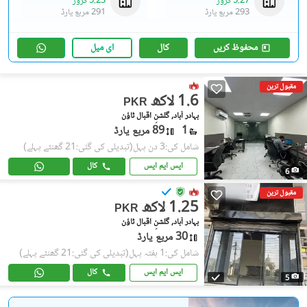
5.27 کروڑ
5.23 کروڑ
293 مربع یارڈ
291 مربع یارڈ
محفوظ کریں
کال
ای میل
مقبول ترین
1.6 لاکھ
PKR
بہادر آباد, گلشنِ اقبال ٹاؤن
1
89 مربع یارڈ
شامل کی:3 دن پہل
(تبدیلی کی گئی:21 گھنٹے پہلے)
ایس ایم ایس
کال
6
مقبول ترین
1.25 لاکھ
PKR
بہادر آباد, گلشنِ اقبال ٹاؤن
30 مربع یارڈ
شامل کی:1 ہفتہ پہل
(تبدیلی کی گئی:21 گھنٹے پہلے)
ایس ایم ایس
کال
5