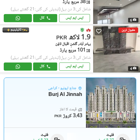
38 مربع یارڈ
شامل کی:3 دن پہل
(تبدیلی کی گئی:21 گھنٹے پہلے)
ایس ایم ایس
کال
6
ٹائیٹینیم
مقبول ترین
1.9 لاکھ
PKR
بہادر آباد, گلشنِ اقبال ٹاؤن
101 مربع یارڈ
شامل کی:3 دن پہل
(تبدیلی کی گئی:21 گھنٹے پہلے)
ایس ایم ایس
کال
4
جناح ایونیو - کراچی
Burj Al Jinnah
قیمت کا آغاز
3.43 کروڑ
PKR
فلیٹ
فلیٹ