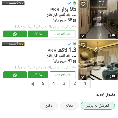
ٹائیٹینیم
95 ہزار
PKR
بہادر آباد, گلشنِ اقبال ٹاؤن
58 مربع یارڈ
شامل کی:2 دن پہل
(تبدیلی کی گئی:2 دن پہلے)
ایس ایم ایس
کال
8
ٹائیٹینیم
1.3 لاکھ
PKR
بہادر آباد, گلشنِ اقبال ٹاؤن
91 مربع یارڈ
شامل کی:2 دن پہل
(تبدیلی کی گئی:2 دن پہلے)
ایس ایم ایس
کال
12
1
5
4
3
2
مقبول زمرے
کمرشل پراپرٹیز
دفاتر
دکان