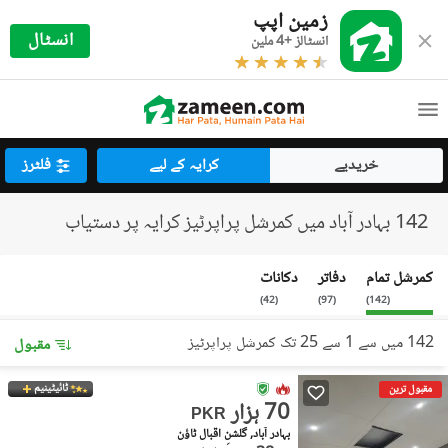
زمین اپپ
انسٹال
انسٹالز +4 ملین
خریدیے
کرایہ کے لیے
فلٹرز
142 بہادر آباد میں کمرشل پراپرٹیز کرایہ پر دستیاب
کمرشل تمام
دفاتر
دکانات
)
42
(
)
97
(
)
142
(
142 میں سے 1 سے 25 تک کمرشل پراپرٹیز
مقبول
ٹائیٹینیم
مقبول ترین
70 ہزار
PKR
بہادر آباد, گلشنِ اقبال ٹاؤن