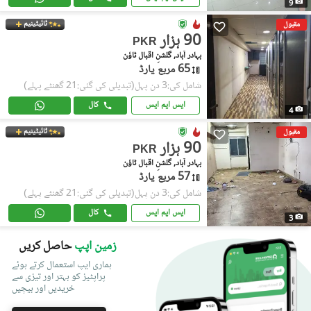
9
ٹائیٹینیم
مقبول
90 ہزار
PKR
بہادر آباد, گلشنِ اقبال ٹاؤن
65 مربع یارڈ
شامل کی:3 دن پہل
(تبدیلی کی گئی:21 گھنٹے پہلے)
ایس ایم ایس
کال
4
ٹائیٹینیم
مقبول
90 ہزار
PKR
بہادر آباد, گلشنِ اقبال ٹاؤن
57 مربع یارڈ
شامل کی:3 دن پہل
(تبدیلی کی گئی:21 گھنٹے پہلے)
ایس ایم ایس
کال
3
زمین اپپ
حاصل کریں
ہماری ایپ استعمال کرتے ہوئے
پراپٹیز کو بہتر اور تیزی سے
خریدیں اور بیچیں