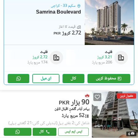
سکیم 33 - کراچی
Samrina Boulevard
قیمت کا آغاز
2.72 کروڑ
PKR
فلیٹ
فلیٹ
3.21 کروڑ
2.72 کروڑ
206 مربع یارڈ
174 مربع یارڈ
محفوظ کریں
کال
ای میل
مقبول ترین
90 ہزار
PKR
بہادر آباد, گلشنِ اقبال ٹاؤن
52 مربع یارڈ
شامل کی:2 ہفتے پہل
(تبدیلی کی گئی:21 گھنٹے پہلے)
ایس ایم ایس
کال
6