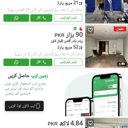
21 مربع یارڈ
شامل کی:1 ہفتہ پہل
(تبدیلی کی گئی:21 گھنٹے پہلے)
ایس ایم ایس
کال
5
مقبول
90 ہزار
PKR
بہادر آباد, گلشنِ اقبال ٹاؤن
52 مربع یارڈ
شامل کی:1 ہفتہ پہل
(تبدیلی کی گئی:2 دن پہلے)
ایس ایم ایس
کال
5
زمین اپپ
حاصل کریں
ہماری ایپ استعمال کرتے ہوئے
پراپٹیز کو بہتر اور تیزی سے
خریدیں اور بیچیں
ایپ ڈاؤن لوڈ کریں۔
4.84 لاکھ
PKR