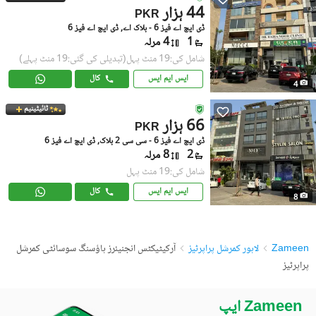
44 ہزار
PKR
ڈی ایچ اے فیز 6 - بلاک اے, ڈی ایچ اے فیز 6
1
4 مرلہ
شامل کی:19 منٹ پہل
(تبدیلی کی گئی:19 منٹ پہلے)
ایس ایم ایس
کال
4
ٹائیٹینیم
66 ہزار
PKR
ڈی ایچ اے فیز 6 - سی سی 2 بلاک, ڈی ایچ اے فیز 6
2
8 مرلہ
شامل کی:19 منٹ پہل
ایس ایم ایس
کال
8
Zameen
لاہور کمرشل پراپرٹیز
آرکیٹیکٹس انجنیئرز ہاؤسنگ سوسائٹی کمرشل
پراپرٹیز
Zameen ایپ