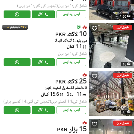
شامل کی:1 دن پہل
(تبدیلی کی گئی:1 دن پہلے)
ایس ایم ایس
کال
50
ٹائیٹینیم
مقبول ترین
10 لاکھ
PKR
مین بلیوارڈ گلبرگ, گلبرگ
1.1 کنال
شامل کی:1 دن پہل
ایس ایم ایس
کال
18
مقبول ترین
25 لاکھ
PKR
قائداعظم انڈسٹریل اسٹیٹ, لاہور
11
6
15.6 کنال
شامل کی:14 گھنٹے پہل
(تبدیلی کی گئی:14 گھنٹے پہلے)
ایس ایم ایس
کال
15
مقبول ترین
15 ہزار
PKR