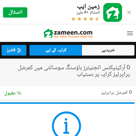
زمین اپپ
انسٹال
انسٹالز +4 ملین
خریدیے
کرایہ کے لیے
فلٹرز
0 آرکیٹیکٹس انجنیئرز ہاؤسنگ سوسائٹی میں کمرشل
پراپرٹیز کرایہ پر دستیاب
0 کمرشل پراپرٹیز
مقبول