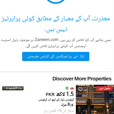
معذرت، آپ کے معیار کے مطابق کوئی پراپرٹیز
نہیں ہیں۔
ہمیں بتائیے آپ کیا تلاش کر رہے ہیں۔ Zameen.com پر موجود رئیل اسٹیٹ
ایجنٹس آپ کیلئے پراپرٹیز تلاش کریں گے۔
نئے پراجیکٹس کے الرٹس بھیجئے
Discover More Properties
ٹائیٹینیم
مقبول ترین
1.5 لاکھ
PKR
ڈیفینس رایا, ڈی ایچ اے ڈیفینس
8 مرلہ
شامل کی:18 گھنٹے پہل