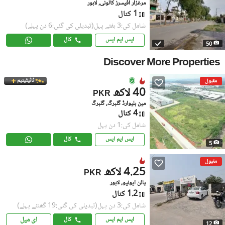
مرغزار آفیسرز کالونی, لاہور
1 کنال
شامل کی:3 ہفتے پہل
(تبدیلی کی گئی:6 دن پہلے)
ایس ایم ایس
کال
50
Discover More Properties
ٹائیٹینیم
مقبول
40 لاکھ
PKR
مین بلیوارڈ گلبرگ, گلبرگ
4 کنال
شامل کی:1 دن پہل
ایس ایم ایس
کال
5
مقبول
4.25 لاکھ
PKR
پائن ایونیو, لاہور
1.2 کنال
شامل کی:3 دن پہل
(تبدیلی کی گئی:19 گھنٹے پہلے)
ای میل
ایس ایم ایس
کال
12