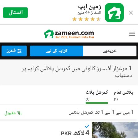
زمین اپپ
انسٹال
انسٹالز +4 ملین
خریدیے
کرایہ کے لیے
فلٹرز
1 مرغزار آفیسرز کالونی میں کمرشل پلاٹس کرایہ پر
دستیاب
پلاٹس تمام
کمرشل پلاٹ
)
1
(
)
1
(
1 میں سے 1 سے 1 تک کمرشل پلاٹس
مقبول
4 لاکھ
PKR