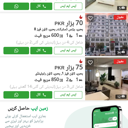
ایس ایم ایس
کال
5
مقبول
70 ہزار
PKR
بحریہ بزنس ڈسٹرکٹ, بحریہ ٹاؤن فیز 8
1
1
600 مربع فیٹ
شامل کی:4 دن پہل
(تبدیلی کی گئی:2 دن پہلے)
ایس ایم ایس
کال
34
مقبول
75 ہزار
PKR
بحریہ ٹاؤن فیز 1, بحریہ ٹاؤن راولپنڈی
1
2
850 مربع فیٹ
شامل کی:3 دن پہل
(تبدیلی کی گئی:14 گھنٹے پہلے)
ایس ایم ایس
کال
12
زمین اپپ
حاصل کریں
ہماری ایپ استعمال کرتے ہوئے
پراپٹیز کو بہتر اور تیزی سے
خریدیں اور بیچیں