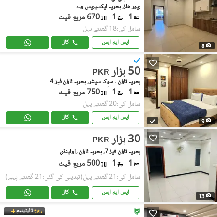
ریور هلز, بحریہ ایکسپریس وے
1
1
670 مربع فیٹ
شامل کی:18 گھنٹے پہل
ایس ایم ایس
کال
8
50 ہزار
PKR
بحریہ ٹاؤن ۔ سوِک سینٹر, بحریہ ٹاؤن فیز 4
1
1
750 مربع فیٹ
شامل کی:20 گھنٹے پہل
ایس ایم ایس
کال
9
30 ہزار
PKR
بحریہ ٹاؤن فیز 7, بحریہ ٹاؤن راولپنڈی
1
1
500 مربع فیٹ
شامل کی:21 گھنٹے پہل
(تبدیلی کی گئی:21 گھنٹے پہلے)
ایس ایم ایس
کال
13
ٹائیٹینیم