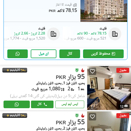
قیمت کا آغاز
78.15 لاکھ
PKR
فلیٹ
فلیٹ
78.15 لاکھ
-
90 لاکھ
2.28 کروڑ
-
2.66 کروڑ
521 مربع فیٹ
-
600 مربع فیٹ
1,520 مربع فیٹ
-
1,774 مربع فیٹ
محفوظ کریں
کال
ای میل
ٹائیٹینیم
مقبول
95 ہزار
PKR
بحریہ ٹاؤن فیز 1, بحریہ ٹاؤن راولپنڈی
1
2
1,080 مربع فیٹ
شامل کی:5 دن پہل
(تبدیلی کی گئی:14 گھنٹے پہلے)
ایس ایم ایس
کال
12
ٹائیٹینیم
مقبول
55 ہزار
PKR
بحریہ ٹاؤن فیز 2, بحریہ ٹاؤن راولپنڈی