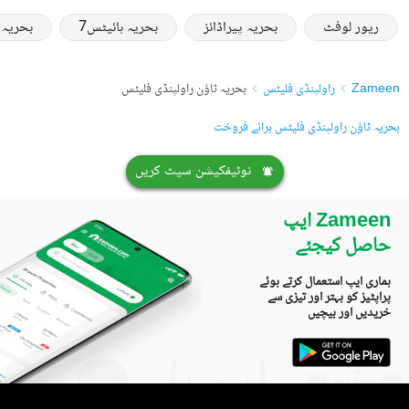
ریور لوفٹ
بحریہ پیراڈائز
بحریہ ہائیٹس7
بحریہ
Zameen
راولپنڈی فلیٹس
بحریہ ٹاؤن راولپنڈی فلیٹس
بحریہ ٹاؤن راولپنڈی فلیٹس برائے فروخت
نوٹیفکیشن سیٹ کریں
Zameen ایپ
حاصل کیجئے
ہماری ایپ استعمال کرتے ہوئے
پراپٹیز کو بہتر اور تیزی سے
خریدیں اور بیچیں