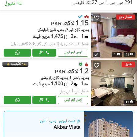
291 میں سے 1 سے 27 تک فلیٹس
مقبول
مقبول ترین
1.15 لاکھ
PKR
بحریہ ٹاؤن فیز 7, بحریہ ٹاؤن راولپنڈی
1
2
1,475 مربع فیٹ
شامل کی:2 دن پہل
(تبدیلی کی گئی:23 گھنٹے پہلے)
ایس ایم ایس
کال
1
21
ٹائیٹینیم
مقبول
1.2 لاکھ
PKR
بحریہ ہائٹس 1, بحریہ ٹاؤن راولپنڈی
1
2
1,100 مربع فیٹ
شامل کی:1 دن پہل
ایس ایم ایس
کال
12
فسٹ ایونیو - بحریہ انکلیو
Akbar Vista