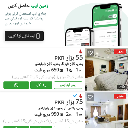
زمین اپپ
حاصل کریں
ہماری ایپ استعمال کرتے ہوئے
پراپٹیز کو بہتر اور تیزی سے
خریدیں اور بیچیں
ایپ ڈاؤن لوڈ کریں۔
مقبول
55 ہزار
PKR
بحریہ ٹاؤن فیز 8, بحریہ ٹاؤن راولپنڈی
1
1
650 مربع فیٹ
شامل کی:2 دن پہل
(تبدیلی کی گئی:2 گھنٹے پہلے)
ایس ایم ایس
کال
7
مقبول
75 ہزار
PKR
بحریہ ہائٹس 1, بحریہ ٹاؤن راولپنڈی
1
2
950 مربع فیٹ
شامل کی:15 گھنٹے پہل
(تبدیلی کی گئی:15 گھنٹے پہلے)