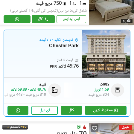
1
1
750 مربع فیٹ
شامل کی:5 دن پہل
(تبدیلی کی گئی:14 گھنٹے پہلے)
ایس ایم ایس
کال
10
کوہستان انکلیو - واہ کینٹ
Chester Park
قیمت کا آغاز
49.76 لاکھ
PKR
دکانات
فلیٹ
1.69 کروڑ
49.76 لاکھ
-
69.89 لاکھ
304 مربع فیٹ
319 مربع فیٹ
-
448 مربع فیٹ
محفوظ کریں
کال
ای میل
ٹائیٹینیم
مقبول