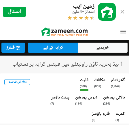
زمین اپپ
انسٹال
انسٹالز +4 ملین
خریدیے
کرایہ کے لیے
فلٹرز
1 بیڈ بحریہ ٹاؤن راولپنڈی میں فلیٹس کرایہ پر دستیاب
گھر تمام
مکانات
فلیٹ
مقام کی فہرست
)
580
(
)
802
(
)
1,844
(
بالائی پورشن
زیریں پورشن
پینٹ ہاؤس
)
7
(
)
164
(
)
284
(
کمرے
فارم ہاؤسز
)
3
(
)
4
(