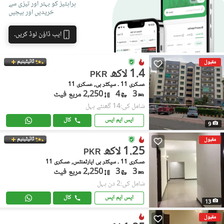
پراپٹیز کو بہتر اور تیزی سے
خریدیں اور بیچیں
ایپ ڈاؤن لوڈ کریں۔
ٹائیٹینیم
مقبول
1.4 لاکھ
PKR
عسکری 11 ۔ سیکٹر بی, عسکری 11
3
4
2,250 مربع فیٹ
شامل کی:14 گھنٹے پہل
ایس ایم ایس
کال
9
ٹائیٹینیم
مقبول
1.25 لاکھ
PKR
عسکری 11 ۔ سیکٹر بی اپارٹمنٹس, عسکری 11
3
3
2,250 مربع فیٹ
شامل کی:2 دن پہل
ایس ایم ایس
کال
13
مقبول