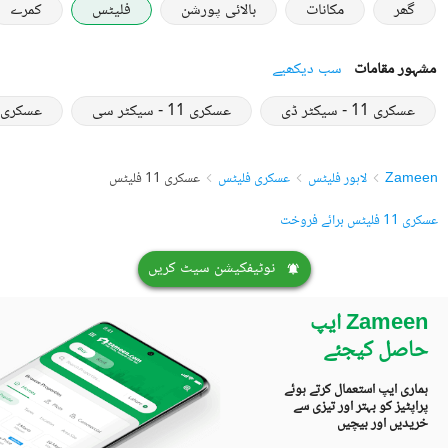
گھر
مکانات
بالائی پورشن
فلیٹس
کمرے
مشہور مقامات
سب دیکھیے
عسکری 11 - سیکٹر ڈی
عسکری 11 - سیکٹر سی
عسکری 11 ۔ سیکٹر ا
Zameen
لاہور فلیٹس
عسکری فلیٹس
عسکری 11 فلیٹس
عسکری 11 فلیٹس برائے فروخت
نوٹیفکیشن سیٹ کریں
Zameen ایپ
حاصل کیجئے
ہماری ایپ استعمال کرتے ہوئے
پراپٹیز کو بہتر اور تیزی سے
خریدیں اور بیچیں