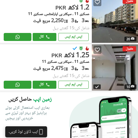
مقبول
1.2 لاکھ
PKR
عسکری 11 ۔ سیکٹر بی اپارٹمنٹس, عسکری 11
3
3
2,250 مربع فیٹ
شامل کی:15 گھنٹے پہل
ایس ایم ایس
کال
20
مقبول
1.25 لاکھ
PKR
عسکری 11 ۔ سیکٹر بی, عسکری 11
3
3
2,475 مربع فیٹ
شامل کی:15 گھنٹے پہل
ایس ایم ایس
کال
10
زمین اپپ
حاصل کریں
ہماری ایپ استعمال کرتے ہوئے
پراپٹیز کو بہتر اور تیزی سے
خریدیں اور بیچیں
ایپ ڈاؤن لوڈ کریں۔