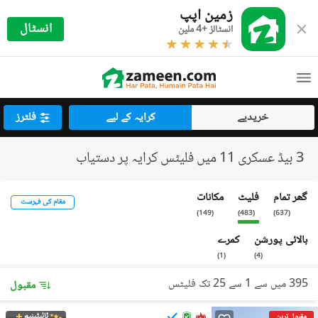
زمین اپپ
انسٹال
انسٹالز +4 ملین
خریدیے
کرایہ کے لیے
فلٹرز
3 بیڈ عسکری 11 میں فلیٹس کرایہ پر دستیاب
گھر تمام
فلیٹ
مکانات
مقام کی فہرست
)
149
(
)
483
(
)
637
(
بالائی پورشن
کمرے
)
1
(
)
4
(
395 میں سے 1 سے 25 تک فلیٹس
مقبول
ٹائیٹینیم
مقبول ترین