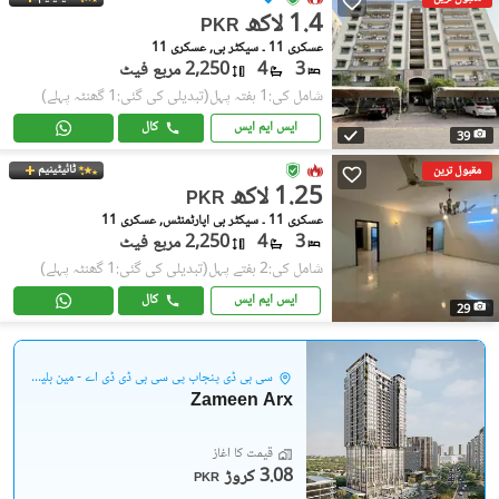
1.4 لاکھ
PKR
عسکری 11 ۔ سیکٹر بی, عسکری 11
3
4
2,250 مربع فیٹ
شامل کی:1 ہفتہ پہل
(تبدیلی کی گئی:1 گھنٹہ پہلے)
ایس ایم ایس
کال
39
ٹائیٹینیم
مقبول ترین
1.25 لاکھ
PKR
عسکری 11 ۔ سیکٹر بی اپارٹمنٹس, عسکری 11
3
4
2,250 مربع فیٹ
شامل کی:2 ہفتے پہل
(تبدیلی کی گئی:1 گھنٹہ پہلے)
ایس ایم ایس
کال
29
سی بی ڈی پنجاب پی سی بی ڈی ڈی اے - مین بلیوارڈ گلبرگ
Zameen Arx
قیمت کا آغاز
3.08 کروڑ
PKR