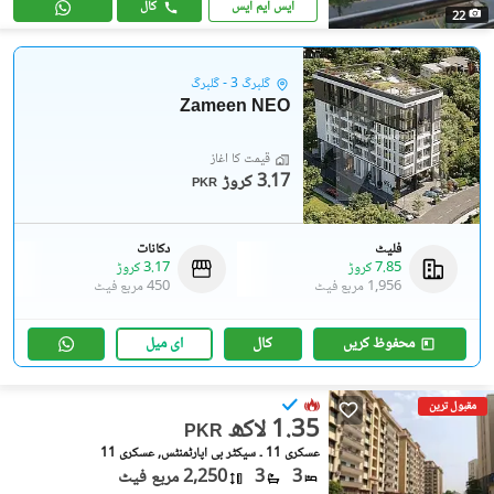
ایس ایم ایس
کال
22
گلبرگ 3 - گلبرگ
Zameen NEO
قیمت کا آغاز
3.17 کروڑ
PKR
فلیٹ
دکانات
7.85 کروڑ
3.17 کروڑ
1,956 مربع فیٹ
450 مربع فیٹ
محفوظ کریں
کال
ای میل
مقبول ترین
1.35 لاکھ
PKR
عسکری 11 ۔ سیکٹر بی اپارٹمنٹس, عسکری 11
3
3
2,250 مربع فیٹ