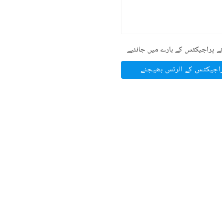
ے پراجیکٹس کے بارے میں جانئیے
راجیکٹس کے الرٹس بھیجئے