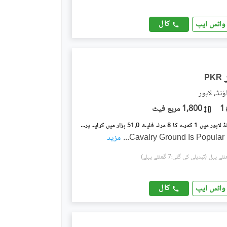
کال
واٹس ایپ
PKR
نڈ, لاہور
1
1,800 مربع فیٹ
کیولری گراؤنڈ لاہور میں 1 کمرے کا 8 مرلہ فلیٹ 51.0 ہزار میں کرایہ پر دستیاب ہے۔
Cavalry Ground Is Popular 
...
مزید
(تبدیلی کی گئی:7 گھنٹے پہلے)
کال
واٹس ایپ