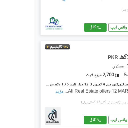
کال
واٹس ایپ
ٹائیٹینیم
PKR
5
2,700 مربع فیٹ
عسکری 10 عسکری,لاہور میں 4 کمروں کا 12 مرلہ فلیٹ 1.75 لاکھ میں کرایہ پر دستیاب ہے۔
Ali Real Estate offers 12 M
...
مزید
(تبدیلی کی گئی:13 گھنٹے پہلے)
کال
واٹس ایپ