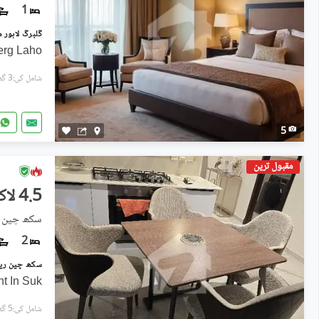
1
erg Laho
شامل کی:3 گھنٹے پہل
5
مقبول ترین
4.5 لاکھ
سکھ چین ری
2
t In Suk
شامل کی:5 گھنٹے پہل