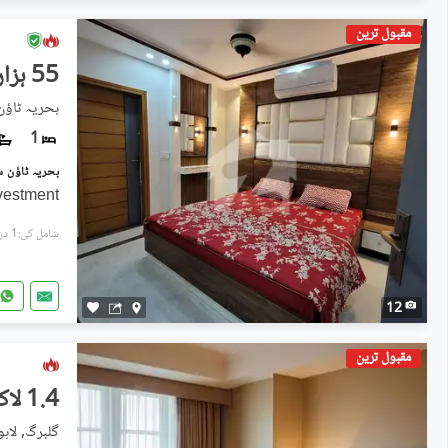
مقبول ترین
55 ہزار
بحریہ ٹاؤ
1
nvestment
شامل کی:1 دن پہل
12
مقبول ترین
1.4 لاکھ
گلبرگ, لاہو