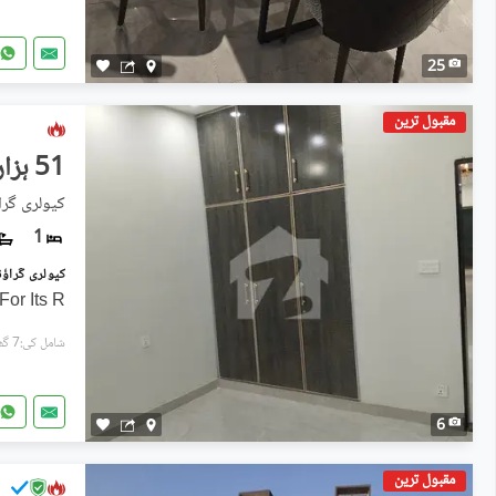
25
مقبول ترین
51 ہزار
کیولری گراؤ
1
For Its R
شامل کی:7 گھنٹے پہل
6
مقبول ترین