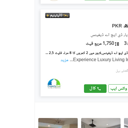
ٹائیٹینیم
PKR
ا, ڈی ایچ اے ڈیفینس
3
1,750 مربع فیٹ
ڈیفینس رایا ڈی ایچ اے ڈیفینس,لاہور میں 2 کمروں کا 8 مرلہ فلیٹ 2.5 لاکھ میں کرایہ پر دستیاب ہے۔
Experience Luxury Living I
...
مزید
کال
واٹس ایپ