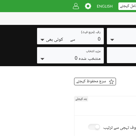
امل کیجئے
رقبہ (مربع فیٹ)
0
کوئی بھی
سے
مزید انتخاب
منتخب شدہ 0
سرچ محفوظ کیجئے
بند کیجئے
ف تہجی سے ترتیب