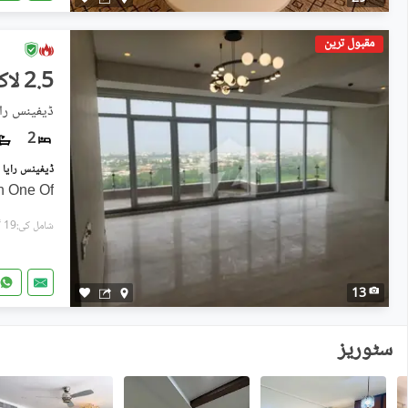
مقبول ترین
2.5 لاکھ
ڈیفینس رای
2
n One Of
شامل کی:19 گھنٹے پہل
13
سٹوریز