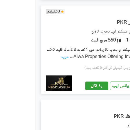
ٹائیٹینیم
PKR
ن سیکٹر ای, بحریہ ٹاؤن
1
550 مربع فیٹ
بحریہ ٹاؤن سیکٹر ای بحریہ ٹاؤن,لاہور میں 1 کمرے کا 2 مرلہ فلیٹ 55.0 ہزار میں کرایہ پر دستیاب ہے۔
Aiwa Properties Offering I
...
مزید
(تبدیلی کی گئی:6 گھنٹے پہلے)
کال
واٹس ایپ
PKR
ر