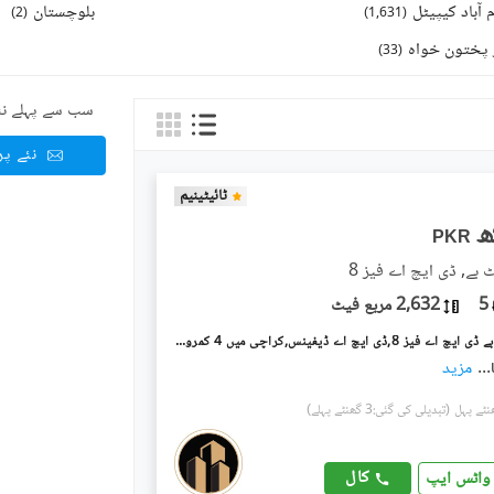
 آباد کیپیٹل
بلوچستان
)
2
(
)
1,631
(
 پختون خواہ
)
33
(
سب سے پہلے نئ
نئے پ
ٹائیٹینیم
PKR
 بے, ڈی ایچ اے فیز 8
5
2,632 مربع فیٹ
امارکریسنٹ بے ڈی ایچ اے فیز 8,ڈی ایچ اے ڈیفینس,کراچی میں 4 کمروں کا 12 مرلہ فلیٹ 8.5 لاکھ میں کرایہ پر دستیاب ہے۔
...
مزید
(تبدیلی کی گئی:3 گھنٹے پہلے)
کال
واٹس ایپ