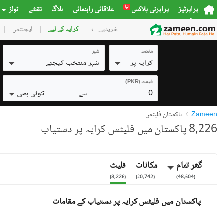
نیا
پراپرٹیز
پراپرٹی بلاکس
علاقائی راہنمائی
بلاگ
نقشے
ٹولز
خریدیے
گھر
کرایہ کے لیے
پلاٹس
ایجنٹس
کمرشل
مقصد
شہر
کرایہ پر
شہر منتخب کیجئے
قیمت (PKR)
0
کوئی بھی
سے
Zameen
پاکستان فلیٹس
8,226 پاکستان میں فلیٹس کرایہ پر دستیاب
گھر تمام
مکانات
فلیٹ
)
8,226
(
)
20,742
(
)
48,604
(
پاکستان میں فلیٹس کرایہ پر دستیاب کے مقامات