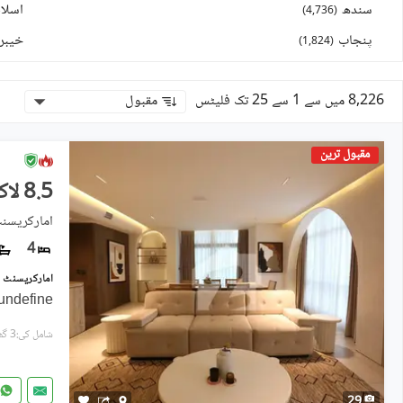
سندھ
اسلام
)
4,736
(
پنجاب
خیبر
)
1,824
(
8,226 میں سے 1 سے 25 تک فلیٹس
مقبول
مقبول ترین
8.5 لاکھ
امارکریسنٹ
4
undefine
شامل کی:3 گھنٹے پہل
29