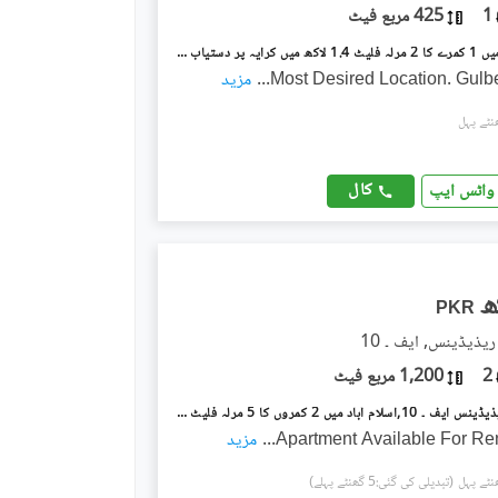
1
425 مربع فیٹ
گلبرگ لاہور میں 1 کمرے کا 2 مرلہ فلیٹ 1.4 لاکھ میں کرایہ پر دستیاب ہے۔
Most Desired Location. Gulb
...
مزید
کال
واٹس ایپ
PKR
ذیڈینس, ایف ۔ 10
2
1,200 مربع فیٹ
سکھ چین ریذیڈینس ایف ۔ 10,اسلام آباد میں 2 کمروں کا 5 مرلہ فلیٹ 4.5 لاکھ میں کرایہ پر دستیاب ہے۔
Apartment Available For Ren
...
مزید
(تبدیلی کی گئی:5 گھنٹے پہلے)