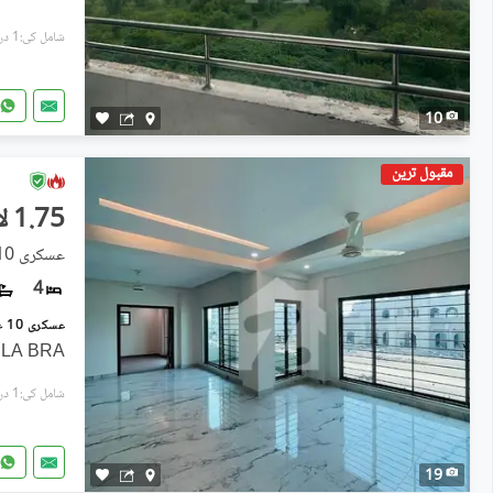
شامل کی:1 دن پہل
10
مقبول ترین
1.75 لاکھ
عسکری 10, عسکری
4
ARLA BRA
شامل کی:1 دن پہل
19