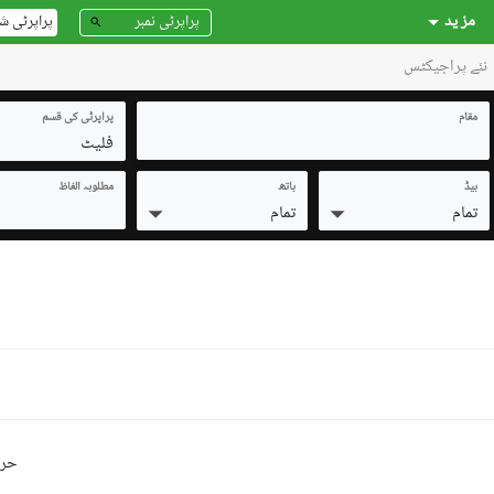
مز ید
پراپرٹی ش
نئے پراجیکٹس
مقام
پراپرٹی کی قسم
فلیٹ
بیڈ
باتھ
مطلوبہ الفاظ
تمام
تمام
حرو