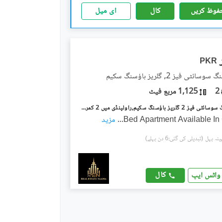
فوظ کریں
کال
ای میل
PKR
ئٹی فیز 2, گلریز ہاؤسنگ سکیم
2
1,125 مربع فیٹ
گلریز ہاؤسنگ سوسائٹی فیز 2 گلریز ہاؤسنگ سکیم,راولپنڈی میں 2 کمروں کا 5 مرلہ فلیٹ 40.0 ہزار میں کرایہ پر دستیاب ہے۔
...
مزید
(تبدیلی کی گئی:6 دن پہلے)
کال
واٹس ایپ