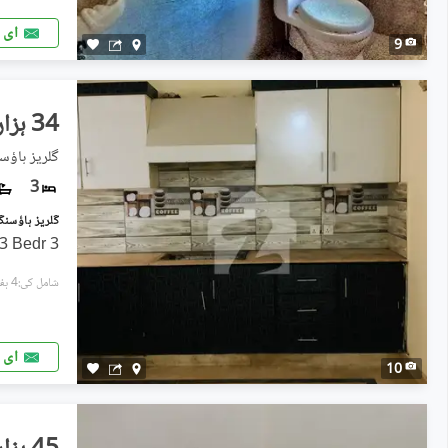
ای 
9
34 ہزار
گلریز ہاؤس
3
3 Bed Family Flat For Rent 3 Bedr
شامل کی:4 ہفتے پہل
ای 
10