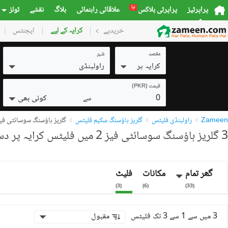
نیا
پراپرٹیز
پراپرٹی بلاکس
علاقائی راہنمائی
بلاگ
نقشے
ٹولز
خریدیے
گھر
کرایہ کے لیے
پلاٹس
ایجنٹس
کمرشل
مقصد
شہر
کرایہ پر
راولپنڈی
قیمت (PKR)
0
کوئی بھی
سے
Zameen
راولپنڈی فلیٹس
گلریز ہاؤسنگ سکیم فلیٹس
گلریز ہاؤسنگ سوسائٹی فیز 2 فلی
3 گلریز ہاؤسنگ سوسائٹی فیز 2 میں فلیٹس کرایہ پر دستیاب
گھر تمام
مکانات
فلیٹ
)
3
(
)
6
(
)
33
(
3 میں سے 1 سے 3 تک فلیٹس
مقبول