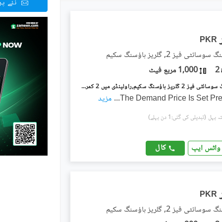
نئے پ
PKR
ئٹی فیز 2, گلریز ہاؤسنگ سکیم
2
1,000 مربع فیٹ
گلریز ہاؤسنگ سوسائٹی فیز 2 گلریز ہاؤسنگ سکیم,راولپنڈی میں 2 کمروں کا 4 مرلہ فلیٹ 25.0 ہزار میں کرایہ پر دستیاب ہے۔
The Demand Price Is Set Pre
...
مزید
(تبدیلی کی گئی:1 دن پہلے)
کال
واٹس ایپ
PKR
ئٹی فیز 2, گلریز ہاؤسنگ سکیم