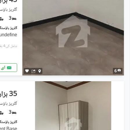
45 ہزار
گلریز ہاؤسنگ سوسا
3
undefine
شامل کی:4 ہفتے پہل
ای 
6
35 ہزار
گلریز ہاؤس
3
ent Base