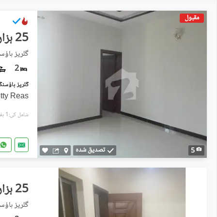
مقبول
25 ہزار
گلریز ہاؤسنگ سوسا
2
tty Reas
شامل کی:1 ہفتہ پہل
تصدیق شدہ
5
25 ہزار
گلریز ہاؤسنگ سوسا