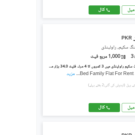
کال
میل
PKR
نگ سکیم, راولپنڈی
3
1,000 مربع فیٹ
گلریز ہاؤسنگ سکیم راولپنڈی میں 3 کمروں کا 4 مرلہ فلیٹ 34.0 ہزار میں کرایہ پر دستیاب ہے۔
...
مزید
(تبدیلی کی گئی:2 ہفتے پہلے)
کال
میل