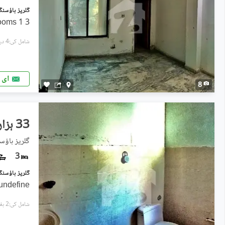
3 bed room with attach Bathrooms 1
شامل کی:4 دن پہل
ای 
8
33 ہزار
گلریز ہاؤس
3
undefine
شامل کی:2 ہفتے پہل