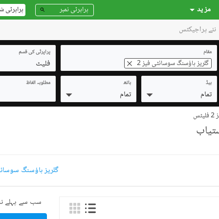
مز ید
پراپرٹی ش
نئے پراجیکٹس
مقام
پراپرٹی کی قسم
فلیٹ
گلریز ہاؤسنگ سوسائٹی فیز 2
بیڈ
باتھ
مطلوبہ الفاظ
تمام
تمام
ٹس
گلریز ہاؤسنگ سوسائٹی فیز 2 فلیٹس 
سب سے پہلے نئ