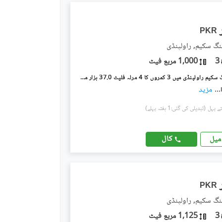
PKR
نگ سکیم, راولپنڈی
3
1,000 مربع فیٹ
گلریز ہاؤسنگ سکیم راولپنڈی میں 3 کمروں کا 4 مرلہ فلیٹ 37.0 ہزار میں کرایہ پر دستیاب ہے۔
...
مزید
(تبدیلی کی گئی:1 ہفتہ پہلے)
کال
میل
PKR
نگ سکیم, راولپنڈی
3
1,125 مربع فیٹ