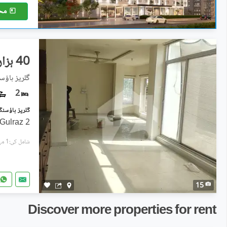
مح
40 ہزار
گلریز ہاؤسنگ سوسا
2
2 Bed Apartment Available In Gulraz
شامل کی:1 مہینہ پہل
15
Discover more properties for rent