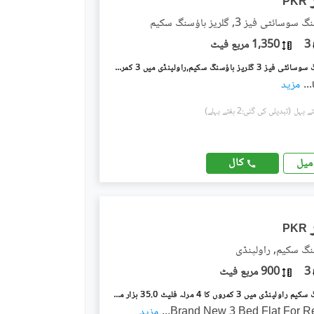
PKR
ئٹی فیز 3, گلریز ہاؤسنگ سکیم
3
1,350 مربع فیٹ
گلریز ہاؤسنگ سوسائٹی فیز 3 گلریز ہاؤسنگ سکیم,راولپنڈی میں 3 کمروں کا 6 مرلہ فلیٹ 45.0 ہزار میں کرایہ پر دستیاب ہے۔
...
مزید
(تبدیلی کی گئی:2 ہفتے پہلے)
کال
میل
PKR
نگ سکیم, راولپنڈی
3
900 مربع فیٹ
گلریز ہاؤسنگ سکیم راولپنڈی میں 3 کمروں کا 4 مرلہ فلیٹ 35.0 ہزار میں کرایہ پر دستیاب ہے۔
Brand New 3 Bed Flat For R
...
مزید