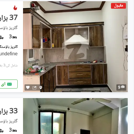
مقبول
37 ہزار
گلریز ہاؤس
3
undefine
شامل کی:3 ہفتے پہل
ای 
9
33 ہزار
گلریز ہاؤس
3