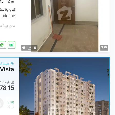
2
undefine
شامل کی:1 دن پہل
7
فسٹ ایون
Vista
قیمت کا 
78.15 لاکھ
فلیٹ
78.15 لاکھ
-
90 لاکھ
521 مربع فیٹ
-
600 مربع فیٹ