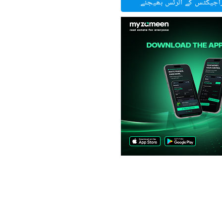
راجیکٹس کے الرٹس بھیجئے