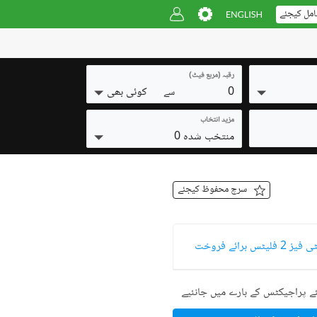
امل کیجئے
رقبہ (مربع فیٹ)
0
کوئی بھی
سے
مزید انتخاب
منتخب شدہ 0
سرچ محفوظ کیجئے
برائے فروخت
ے پراجیکٹس کے بارے میں جانئیے