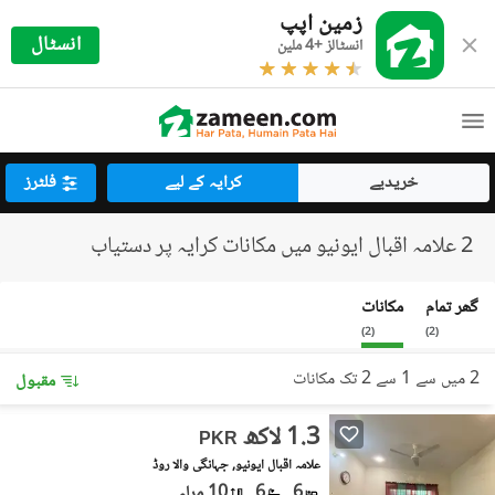
زمین اپپ
انسٹال
انسٹالز +4 ملین
خریدیے
کرایہ کے لیے
فلٹرز
2 علامہ اقبال ایونیو میں مکانات کرایہ پر دستیاب
گھر تمام
مکانات
)
2
(
)
2
(
2 میں سے 1 سے 2 تک مکانات
مقبول
1.3 لاکھ
PKR
علامہ اقبال ایونیو, جہانگی والا روڈ
6
6
10 مرلہ