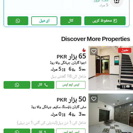
1.35 کروڑ
5 مرلہ
محفوظ کریں
کال
ای میل
Discover More Properties
مقبول
65 ہزار
PKR
اجوا گارڈن, جہانگی والا روڈ
5
6
5 مرلہ
شامل کی:18 گھنٹے پہل
ایس ایم ایس
کال
13
50 ہزار
PKR
سٹی گارڈن ہاؤسنگ سکیم, جہانگی والا روڈ
3
4
0 مرلہ
شامل کی:1 دن پہل
(تبدیلی کی گئی:1 دن پہلے)
ایس ایم ایس
کال