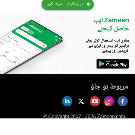
نوٹیفکیشن سیٹ کریں
Zameen ایپ
حاصل کیجئے
ہماری ایپ استعمال کرتے ہوئے
پراپٹیز کو بہتر اور تیزی سے
خریدیں اور بیچیں
مربوط ہو جاؤ
© Copyright 2007 - 2026 Zameen.com.
All Rights Reserved