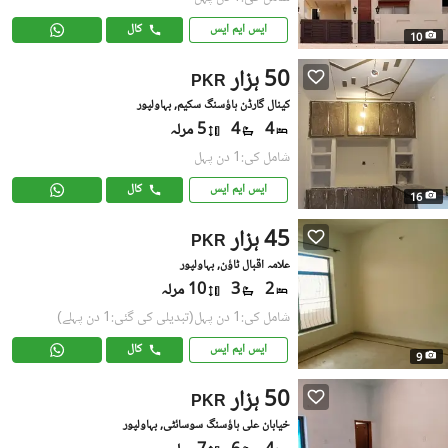
ایس ایم ایس
کال
10
50 ہزار
PKR
کینال گارڈن ہاؤسنگ سکیم, بہاولپور
4
4
5 مرلہ
شامل کی:1 دن پہل
ایس ایم ایس
کال
16
45 ہزار
PKR
علامہ اقبال ٹاؤن, بہاولپور
2
3
10 مرلہ
شامل کی:1 دن پہل
(تبدیلی کی گئی:1 دن پہلے)
ایس ایم ایس
کال
9
50 ہزار
PKR
خیابان علی ہاؤسنگ سوسائٹی, بہاولپور