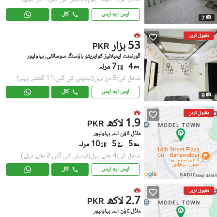
ایس ایم ایس
کال
7
مقبول ترین
53 ہزار
PKR
گورنمنٹ ایمپلائیز کوآپریٹو ہاؤسنگ سوسائٹی, بہاولپور
4
7 مرلہ
شامل کی:5 دن پہل
(تبدیلی کی گئی:11 گھنٹے پہلے)
ایس ایم ایس
کال
9
مقبول ترین
1.9 لاکھ
PKR
ماڈل ٹاؤن اے, بہاولپور
5
5
10 مرلہ
شامل کی:4 ہفتے پہل
(تبدیلی کی گئی:2 ہفتے پہلے)
ایس ایم ایس
کال
مقبول ترین
2.7 لاکھ
PKR
ماڈل ٹاؤن اے, بہاولپور