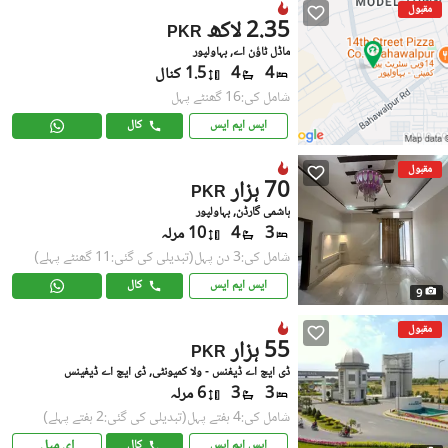
مقبول
2.35 لاکھ
PKR
ماڈل ٹاؤن اے, بہاولپور
4
4
1.5 کنال
شامل کی:16 گھنٹے پہل
ایس ایم ایس
کال
مقبول
70 ہزار
PKR
ہاشمی گارڈن, بہاولپور
3
4
10 مرلہ
شامل کی:3 دن پہل
(تبدیلی کی گئی:11 گھنٹے پہلے)
ایس ایم ایس
کال
9
مقبول
55 ہزار
PKR
ڈی ایچ اے ڈیفنس - ولا کمیونٹی, ڈی ایچ اے ڈیفینس
3
3
6 مرلہ
شامل کی:4 ہفتے پہل
(تبدیلی کی گئی:2 ہفتے پہلے)
ای میل
ایس ایم ایس
کال