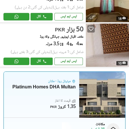
شامل کی:1 ہفتہ پہل
(تبدیلی کی گئی:2 دن پہلے)
ایس ایم ایس
کال
18
50 ہزار
PKR
علامہ اقبال ایونیو, جہانگی والا روڈ
4
4
3.5 مرلہ
شامل کی:1 مہینہ پہل
(تبدیلی کی گئی:3 ہفتے پہلے)
ایس ایم ایس
کال
10
میٹیٹل روڈ - ملتان
Platinum Homes DHA Multan
قیمت کا آغاز
1.35 کروڑ
PKR
مکانات