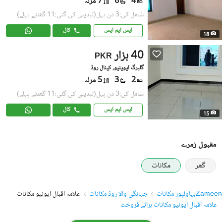
4
6
7 مرلہ
شامل کی:3 دن پہل
(تبدیلی کی گئی:11 گھنٹے پہلے)
ایس ایم ایس
کال
18
40 ہزار
PKR
گلبرگ ایوینیو, کینال روڈ
2
3
5 مرلہ
شامل کی:3 دن پہل
(تبدیلی کی گئی:11 گھنٹے پہلے)
ایس ایم ایس
کال
15
مقبول زمرے
گھر
مکانات
Zameen
بہاولپور مکانات
جہانگی والا روڈ مکانات
علامہ اقبال ایونیو مکانات
علامہ اقبال ایونیو مکانات برائے فروخت