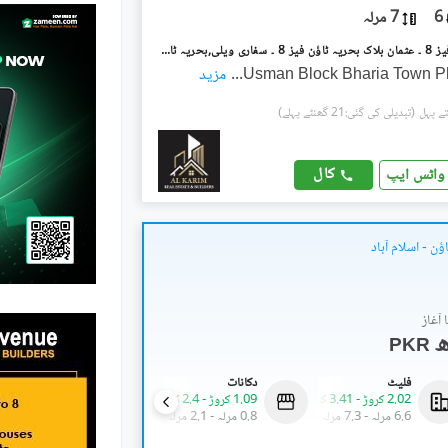
6
7 مرلہ
بحریہ ٹاؤن فیز 8 ۔ عثمان بلاک بحریہ ٹاؤن فیز 8 ۔ سفاری ویلی,بحریہ ٹاؤن فیز 8,بحریہ ٹاؤن راولپنڈی,راولپنڈی میں 5 کمروں کا 7 مرلہ مکان 85.0 ہزار میں کرایہ پر دستیاب ہے۔
Usman Block Bharia Town P
...
مزید
(تبدیلی کی گئی:21 گھنٹے پہلے)
کال
واٹس ایپ
ٔن - اسلام آباد
آغاز
PKR
فلیٹ
دکانات
دکانات
2.02 کروڑ
-
3.41 کروڑ
1.09 کروڑ
-
2.4 کروڑ
95.2 لاکھ
6.6 مرلہ
-
7.3 مرلہ
0.8 مرلہ
-
2.1 مرلہ
0.3 مرلہ
-
0.5 مرلہ