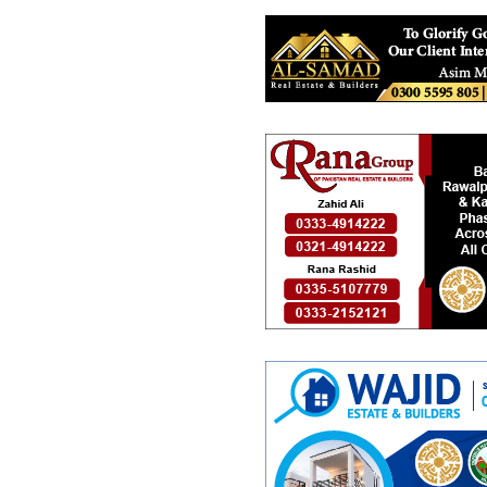
98.61 لاکھ
2.3 مرلہ