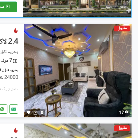
مح
مقبول
2.4 لاکھ
7 مرلہ
Rs. 24000
شامل کی:2 ہفتے پہل
17
مقبول