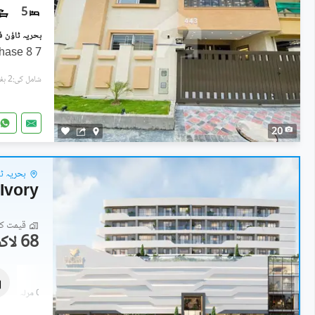
5
hase 8 7
شامل کی:2 ہفتے پہل
20
بحریہ ٹاو
Ivory
قیمت کا 
68 لاکھ
دکانات
95.2 لاکھ
0.3 مرلہ
-
0.5 مرلہ