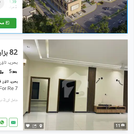
26.39 لاکھ
-
1.39 کروڑ
0.2 مرلہ
-
2.8 مرلہ
مح
82 ہزار
5
7 Marla Full House Available For Re
شامل کی:2 دن پہل
11