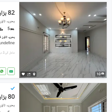
82 ہزار
5
undefine
شامل کی:2 دن پہل
10
80 ہزار