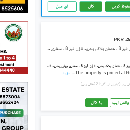
فوظ کریں
کال
ای میل
PKR
بحریہ ٹاؤن فیز 8 ۔ عثمان بلاک, بحریہ ٹاؤن فیز 8 ۔ سفاری ویلی
بحریہ ٹاؤن فیز 8 ۔ عثمان بلاک بحریہ ٹاؤن فیز 8 ۔ سفاری ویلی,بحریہ ٹاؤن فیز 8,بحریہ ٹاؤن راولپنڈی,راولپنڈی میں 7 مرلہ مکان 2.4 لاکھ میں کرایہ پر دستیاب ہے۔
The property is priced at 
...
مزید
(تبدیلی کی گئی:21 گھنٹے پہلے)
کال
واٹس ایپ