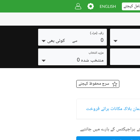
امل کیجئے
رقبہ (مرلہ)
0
کوئی بھی
سے
مزید انتخاب
منتخب شدہ 0
سرچ محفوظ کیجئے
ے پراجیکٹس کے بارے میں جانئیے