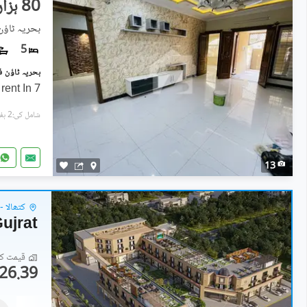
80 ہزار
5
7 Marla House Available For rent In
شامل کی:2 ہفتے پہل
13
کتھالا -
Gujrat
قیمت کا 
26.39 لاکھ
دکانات