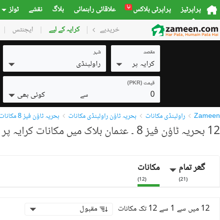
نیا
پراپرٹیز
پراپرٹی بلاکس
علاقائی راہنمائی
بلاگ
نقشے
ٹولز
خریدیے
گھر
کرایہ کے لیے
پلاٹس
ایجنٹس
کمرشل
مقصد
شہر
کرایہ پر
راولپنڈی
قیمت (PKR)
0
کوئی بھی
سے
Zameen
راولپنڈی مکانات
بحریہ ٹاؤن راولپنڈی مکانات
بحریہ ٹاؤن فیز 8 مکانات
12 بحریہ ٹاؤن فیز 8 ۔ عثمان بلاک میں مکانات کرایہ پر دستیاب
گھر تمام
مکانات
)
12
(
)
21
(
12 میں سے 1 سے 12 تک مکانات
مقبول