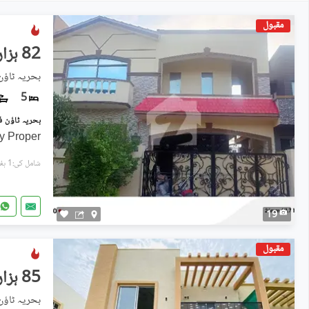
مقبول
82 ہزار
5
y Proper
شامل کی:1 ہفتہ پہل
19
مقبول
85 ہزار