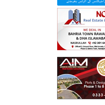
راجیکٹس کے الرٹس بھیجئے