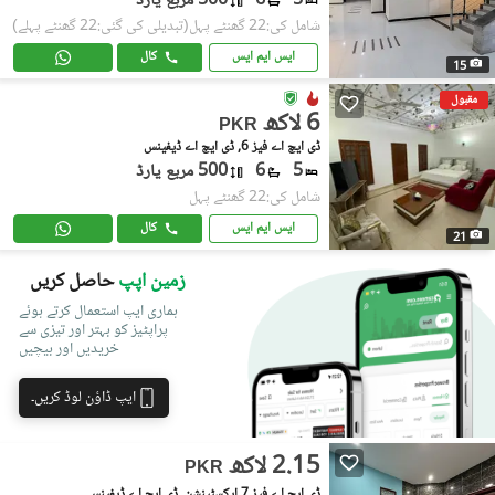
5
6
500 مربع یارڈ
شامل کی:22 گھنٹے پہل
(تبدیلی کی گئی:22 گھنٹے پہلے)
ایس ایم ایس
کال
15
مقبول
6 لاکھ
PKR
ڈی ایچ اے فیز 6, ڈی ایچ اے ڈیفینس
5
6
500 مربع یارڈ
شامل کی:22 گھنٹے پہل
ایس ایم ایس
کال
21
زمین اپپ
حاصل کریں
ہماری ایپ استعمال کرتے ہوئے
پراپٹیز کو بہتر اور تیزی سے
خریدیں اور بیچیں
ایپ ڈاؤن لوڈ کریں۔
2.15 لاکھ
PKR
ڈی ایچ اے فیز 7 ایکسٹینشن, ڈی ایچ اے ڈیفینس