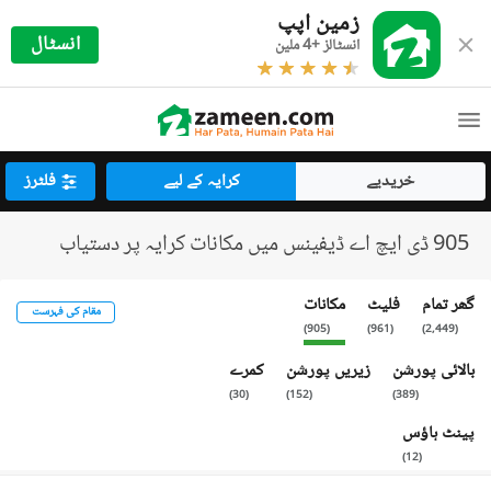
زمین اپپ
انسٹال
انسٹالز +4 ملین
خریدیے
کرایہ کے لیے
فلٹرز
905 ڈی ایچ اے ڈیفینس میں مکانات کرایہ پر دستیاب
گھر تمام
فلیٹ
مکانات
مقام کی فہرست
)
905
(
)
961
(
)
2,449
(
بالائی پورشن
زیریں پورشن
کمرے
)
30
(
)
152
(
)
389
(
پینٹ ہاؤس
)
12
(