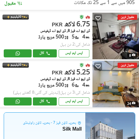
905 میں سے 1 سے 25 تک مکانات
مقبول
ٹائیٹینیم
مقبول ترین
6.75 لاکھ
PKR
ڈی ایچ اے فیز 8, ڈی ایچ اے ڈیفینس
4
5
500 مربع یارڈ
شامل کی:2 دن پہل
ایس ایم ایس
کال
8
ٹائیٹینیم
مقبول ترین
5.25 لاکھ
PKR
ڈی ایچ اے فیز 8, ڈی ایچ اے ڈیفینس
4
6
500 مربع یارڈ
شامل کی:3 دن پہل
(تبدیلی کی گئی:8 گھنٹے پہلے)
ایس ایم ایس
کال
24
بحریہ ٹاؤن فیز 7 - بحریہ ٹاؤن راولپنڈی
Silk Mall