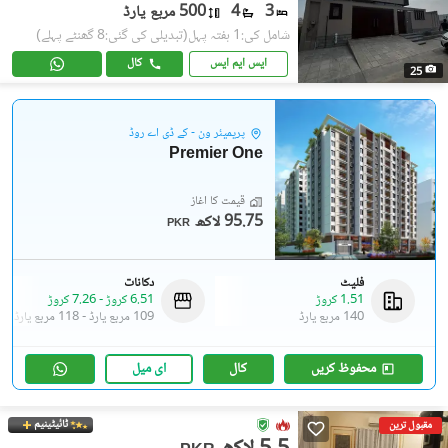
3
4
500 مربع یارڈ
شامل کی:1 ہفتہ پہل
(تبدیلی کی گئی:8 گھنٹے پہلے)
ایس ایم ایس
کال
25
پریمیئر ون - کے ڈی اے روڈ
Premier One
قیمت کا آغاز
95.75 لاکھ
PKR
فلیٹ
دکانات
1.51 کروڑ
6.51 کروڑ
-
7.26 کروڑ
140 مربع یارڈ
109 مربع یارڈ
-
118 مربع یارڈ
محفوظ کریں
کال
ای میل
ٹائیٹینیم
مقبول ترین