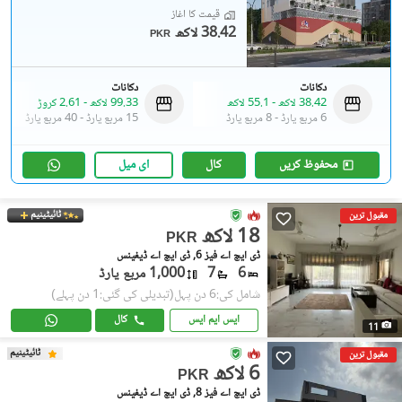
قیمت کا آغاز
38.42 لاکھ
PKR
دکانات
دکانات
38.42 لاکھ
-
55.1 لاکھ
99.33 لاکھ
-
2.61 کروڑ
6 مربع یارڈ
-
8 مربع یارڈ
15 مربع یارڈ
-
40 مربع یارڈ
محفوظ کریں
کال
ای میل
ٹائیٹینیم
مقبول ترین
18 لاکھ
PKR
ڈی ایچ اے فیز 6, ڈی ایچ اے ڈیفینس
6
7
1,000 مربع یارڈ
شامل کی:6 دن پہل
(تبدیلی کی گئی:1 دن پہلے)
ایس ایم ایس
کال
11
ٹائیٹینیم
مقبول ترین
6 لاکھ
PKR
ڈی ایچ اے فیز 8, ڈی ایچ اے ڈیفینس