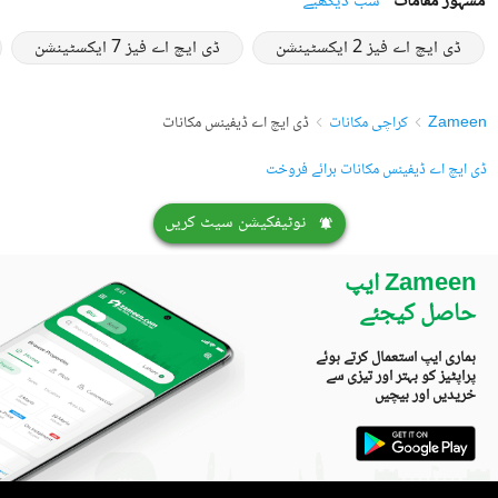
مشہور مقامات
سب دیکھیے
ڈی ایچ اے فیز 2 ایکسٹینشن
ڈی ایچ اے فیز 7 ایکسٹینشن
Zameen
کراچی مکانات
ڈی ایچ اے ڈیفینس مکانات
ڈی ایچ اے ڈیفینس مکانات برائے فروخت
نوٹیفکیشن سیٹ کریں
Zameen ایپ
حاصل کیجئے
ہماری ایپ استعمال کرتے ہوئے
پراپٹیز کو بہتر اور تیزی سے
خریدیں اور بیچیں