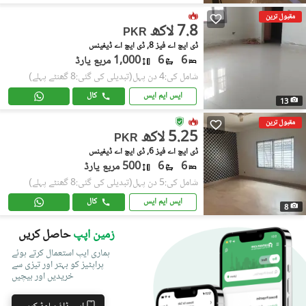
مقبول ترین
7.8 لاکھ
PKR
ڈی ایچ اے فیز 8, ڈی ایچ اے ڈیفینس
6
6
1,000 مربع یارڈ
شامل کی:4 دن پہل
(تبدیلی کی گئی:8 گھنٹے پہلے)
ایس ایم ایس
کال
13
مقبول ترین
5.25 لاکھ
PKR
ڈی ایچ اے فیز 6, ڈی ایچ اے ڈیفینس
6
6
500 مربع یارڈ
شامل کی:5 دن پہل
(تبدیلی کی گئی:8 گھنٹے پہلے)
ایس ایم ایس
کال
8
زمین اپپ
حاصل کریں
ہماری ایپ استعمال کرتے ہوئے
پراپٹیز کو بہتر اور تیزی سے
خریدیں اور بیچیں