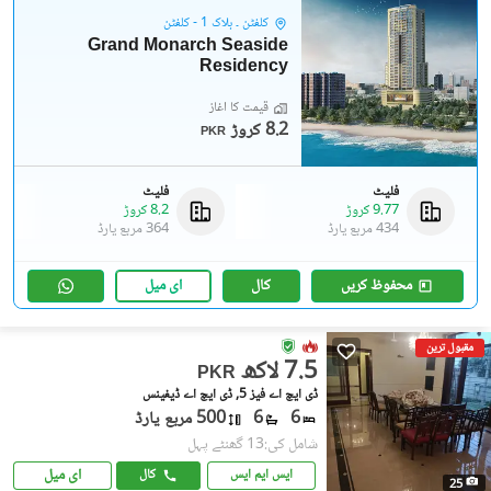
کلفٹن ۔ بلاک 1 - کلفٹن
Grand Monarch Seaside
Residency
قیمت کا آغاز
8.2 کروڑ
PKR
فلیٹ
فلیٹ
9.77 کروڑ
8.2 کروڑ
434 مربع یارڈ
364 مربع یارڈ
محفوظ کریں
کال
ای میل
مقبول ترین
7.5 لاکھ
PKR
ڈی ایچ اے فیز 5, ڈی ایچ اے ڈیفینس
6
6
500 مربع یارڈ
شامل کی:13 گھنٹے پہل
ای میل
ایس ایم ایس
کال
25