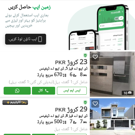
زمین اپپ
حاصل کریں
ہماری ایپ استعمال کرتے ہوئے
پراپٹیز کو بہتر اور تیزی سے
خریدیں اور بیچیں
ایپ ڈاؤن لوڈ کریں۔
23 کروڑ
PKR
ڈی ایچ اے فیز 5, ڈی ایچ اے ڈیفینس
8
6
670 مربع یارڈ
شامل کی:1 گھنٹہ پہل
(تبدیلی کی گئی:1 گھنٹہ پہلے)
ایس ایم ایس
کال
10
ٹائیٹینیم
29 کروڑ
PKR
ڈی ایچ اے فیز 8, ڈی ایچ اے ڈیفینس
7
7
500 مربع یارڈ
شامل کی:1 گھنٹہ پہل