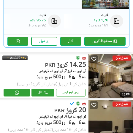
فلیٹ
فلیٹ
1.76 کروڑ
95.75 لاکھ
161 مربع یارڈ
92 مربع یارڈ
محفوظ کریں
کال
ای میل
ٹائیٹینیم
مقبول ترین
14.25 کروڑ
PKR
ڈی ایچ اے فیز 7, ڈی ایچ اے ڈیفینس
5
6
500 مربع یارڈ
شامل کی:1 دن پہل
(تبدیلی کی گئی:1 دن پہلے)
ایس ایم ایس
کال
12
مقبول ترین
20 کروڑ
PKR
ڈی ایچ اے فیز 4, ڈی ایچ اے ڈیفینس
6
6
500 مربع یارڈ
شامل کی:16 منٹ پہل
(تبدیلی کی گئی:16 منٹ پہلے)