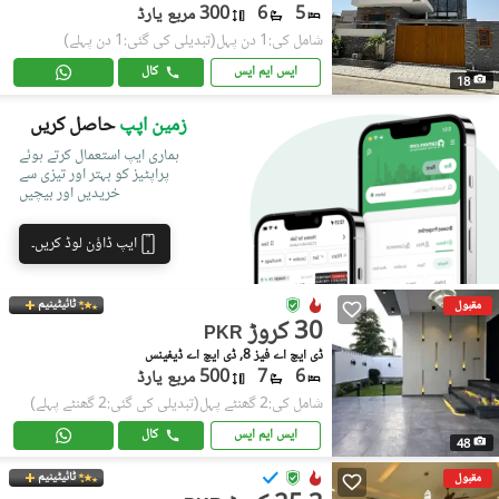
5
6
300 مربع یارڈ
شامل کی:1 دن پہل
(تبدیلی کی گئی:1 دن پہلے)
ایس ایم ایس
کال
18
زمین اپپ
حاصل کریں
ہماری ایپ استعمال کرتے ہوئے
پراپٹیز کو بہتر اور تیزی سے
خریدیں اور بیچیں
ایپ ڈاؤن لوڈ کریں۔
ٹائیٹینیم
مقبول
30 کروڑ
PKR
ڈی ایچ اے فیز 8, ڈی ایچ اے ڈیفینس
6
7
500 مربع یارڈ
شامل کی:2 گھنٹے پہل
(تبدیلی کی گئی:2 گھنٹے پہلے)
ایس ایم ایس
کال
48
ٹائیٹینیم
مقبول