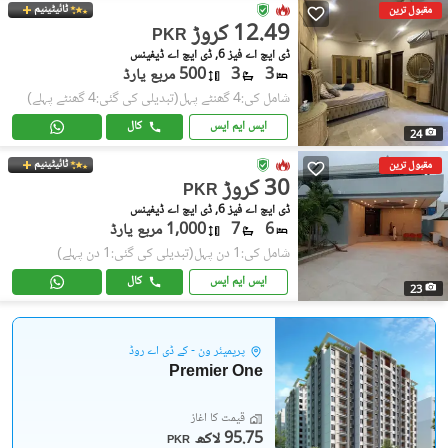
ٹائیٹینیم
مقبول ترین
12.49 کروڑ
PKR
ڈی ایچ اے فیز 6, ڈی ایچ اے ڈیفینس
3
3
500 مربع یارڈ
شامل کی:4 گھنٹے پہل
(تبدیلی کی گئی:4 گھنٹے پہلے)
ایس ایم ایس
کال
24
ٹائیٹینیم
مقبول ترین
30 کروڑ
PKR
ڈی ایچ اے فیز 6, ڈی ایچ اے ڈیفینس
6
7
1,000 مربع یارڈ
شامل کی:1 دن پہل
(تبدیلی کی گئی:1 دن پہلے)
ایس ایم ایس
کال
23
پریمیئر ون - کے ڈی اے روڈ
Premier One
قیمت کا آغاز
95.75 لاکھ
PKR