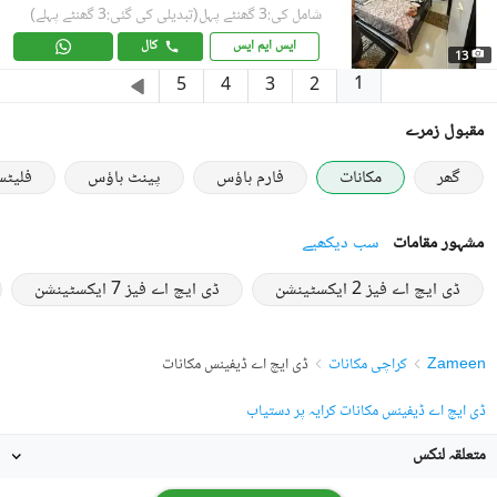
شامل کی:3 گھنٹے پہل
(تبدیلی کی گئی:3 گھنٹے پہلے)
ایس ایم ایس
کال
13
1
5
4
3
2
مقبول زمرے
گھر
مکانات
فارم ہاؤس
پینٹ ہاؤس
فلیٹ
مشہور مقامات
سب دیکھیے
ڈی ایچ اے فیز 2 ایکسٹینشن
ڈی ایچ اے فیز 7 ایکسٹینشن
Zameen
کراچی مکانات
ڈی ایچ اے ڈیفینس مکانات
ڈی ایچ اے ڈیفینس مکانات کرایہ پر دستیاب
متعلقہ لنکس