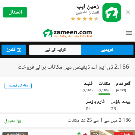
زمین اپپ
انسٹال
انسٹالز +4 ملین
خریدیے
کرایہ کے لیے
فلٹرز
2,186 ڈی ایچ اے ڈیفینس میں مکانات برائے فروخت
گھر تمام
مکانات
فلیٹ
مقام کی فہرست
)
2,161
(
)
2,186
(
)
4,379
(
پینٹ ہاؤس
فارم ہاؤسز
)
1
(
)
31
(
2,186 میں سے 1 سے 25 تک مکانات
مقبول
ٹائیٹینیم
مقبول ترین