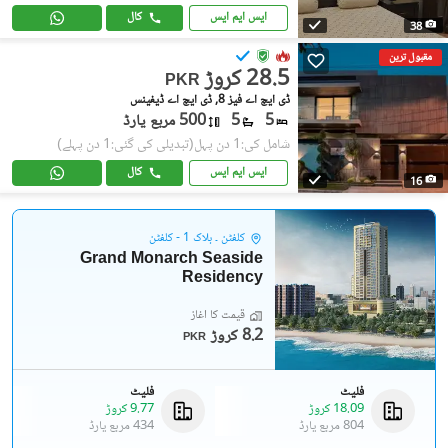
ایس ایم ایس
کال
38
مقبول ترین
28.5 کروڑ
PKR
ڈی ایچ اے فیز 8, ڈی ایچ اے ڈیفینس
5
5
500 مربع یارڈ
شامل کی:1 دن پہل
(تبدیلی کی گئی:1 دن پہلے)
ایس ایم ایس
کال
16
کلفٹن ۔ بلاک 1 - کلفٹن
Grand Monarch Seaside
Residency
قیمت کا آغاز
8.2 کروڑ
PKR
فلیٹ
فلیٹ
18.09 کروڑ
9.77 کروڑ
804 مربع یارڈ
434 مربع یارڈ