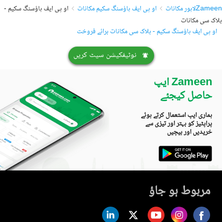
Zameen
لاہور مکانات
او پی ایف ہاؤسنگ سکیم مکانات
او پی ایف ہاؤسنگ سکیم -
بلاک سی مکانات
او پی ایف ہاؤسنگ سکیم - بلاک سی مکانات برائے فروخت
نوٹیفکیشن سیٹ کریں
Zameen ایپ
حاصل کیجئے
ہماری ایپ استعمال کرتے ہوئے
پراپٹیز کو بہتر اور تیزی سے
خریدیں اور بیچیں
مربوط ہو جاؤ