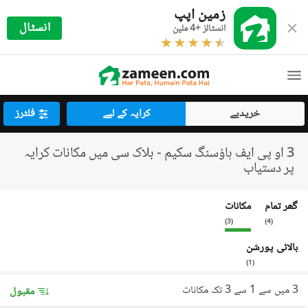
زمین اپپ
انسٹال
انسٹالز +4 ملین
خریدیے
کرایہ کے لیے
فلٹرز
3 او پی ایف ہاؤسنگ سکیم - بلاک سی میں مکانات کرایہ
پر دستیاب
گھر تمام
مکانات
)
3
(
)
4
(
بالائی پورشن
)
1
(
3 میں سے 1 سے 3 تک مکانات
مقبول