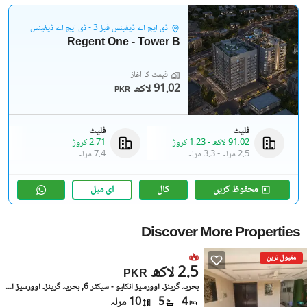
ڈی ایچ اے ڈیفینس فیز 3 - ڈی ایچ اے ڈیفینس
Regent One - Tower B
قیمت کا آغاز
91.02 لاکھ
PKR
فلیٹ
فلیٹ
91.02 لاکھ
-
1.23 کروڑ
2.71 کروڑ
2.5 مرلہ
-
3.3 مرلہ
7.4 مرلہ
محفوظ کریں
کال
ای میل
Discover More Properties
مقبول ترین
2.5 لاکھ
PKR
بحریہ گرینز۔ اوورسیز انکلیو - سیکٹر 6, بحریہ گرینز۔ اوورسیز انکلیو
4
5
10 مرلہ