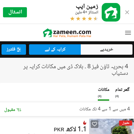
زمین اپپ
انسٹال
انسٹالز +4 ملین
خریدیے
کرایہ کے لیے
فلٹرز
4 بحریہ ٹاؤن فیز 8 ۔ بلاک ڈی میں مکانات کرایہ پر
دستیاب
گھر تمام
مکانات
)
4
(
)
4
(
4 میں سے 1 سے 4 تک مکانات
مقبول
مقبول
1.1 لاکھ
PKR