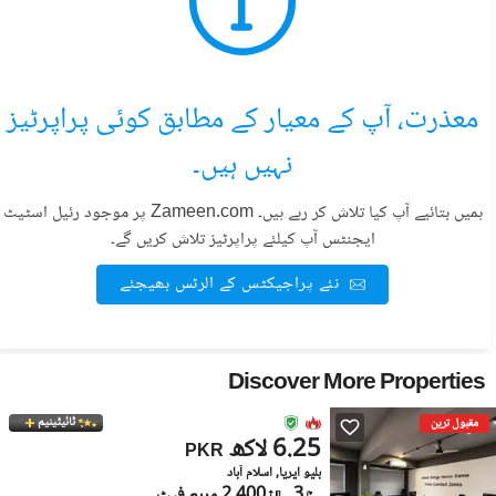
معذرت، آپ کے معیار کے مطابق کوئی پراپرٹیز
نہیں ہیں۔
ہمیں بتائیے آپ کیا تلاش کر رہے ہیں۔ Zameen.com پر موجود رئیل اسٹیٹ
ایجنٹس آپ کیلئے پراپرٹیز تلاش کریں گے۔
نئے پراجیکٹس کے الرٹس بھیجئے
Discover More Properties
ٹائیٹینیم
مقبول ترین
6.25 لاکھ
PKR
بلیو ایریا, اسلام آباد
3
2,400 مربع فیٹ