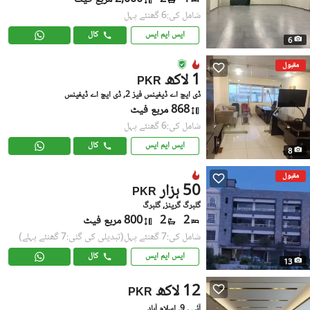
شامل کی:6 گھنٹے پہل
ایس ایم ایس
کال
6
مقبول
1 لاکھ
PKR
ڈی ایچ اے ڈیفینس فیز 2, ڈی ایچ اے ڈیفینس
868 مربع فیٹ
شامل کی:6 گھنٹے پہل
ایس ایم ایس
کال
8
مقبول
50 ہزار
PKR
گلبرگ گرینز, گلبرگ
2
2
800 مربع فیٹ
شامل کی:7 گھنٹے پہل
(تبدیلی کی گئی:7 گھنٹے پہلے)
ایس ایم ایس
کال
13
12 لاکھ
PKR
آئی ۔ 9, اسلام آباد