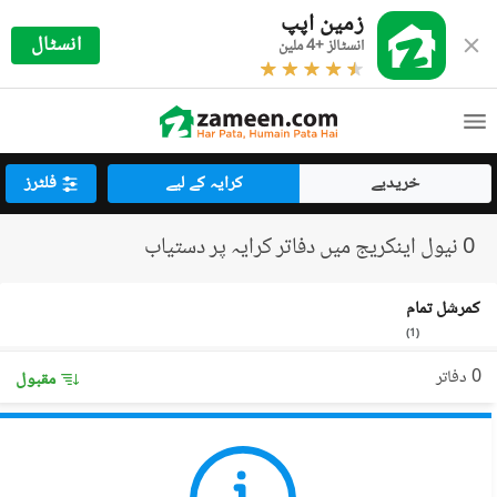
زمین اپپ
انسٹال
انسٹالز +4 ملین
خریدیے
کرایہ کے لیے
فلٹرز
0 نیول اینکریج میں دفاتر کرایہ پر دستیاب
کمرشل تمام
)
1
(
0 دفاتر
مقبول