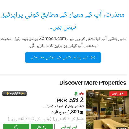
معذرت، آپ کے معیار کے مطابق کوئی پراپرٹیز
نہیں ہیں۔
ہمیں بتائیے آپ کیا تلاش کر رہے ہیں۔ Zameen.com پر موجود رئیل اسٹیٹ
ایجنٹس آپ کیلئے پراپرٹیز تلاش کریں گے۔
نئے پراجیکٹس کے الرٹس بھیجئے
Discover More Properties
ٹائیٹینیم
مقبول ترین
2 لاکھ
PKR
ڈیفینس رایا, ڈی ایچ اے ڈیفینس
1,800 مربع فیٹ
شامل کی:7 گھنٹے پہل
(تبدیلی کی گئی:7 گھنٹے پہلے)
ایس ایم ایس
کال