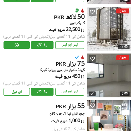
5
مقبول
50 لاکھ
PKR
گلبرگ, لاہور
22,500 مربع فیٹ
شامل کی:11 گھنٹے پہل
(تبدیلی کی گئی:11 گھنٹے پہلے)
ایس ایم ایس
کال
11
مقبول
75 ہزار
PKR
گرینڈ سکوئر مال, مین بلیوارڈ گلبرگ
450 مربع فیٹ
شامل کی:11 گھنٹے پہل
(تبدیلی کی گئی:11 گھنٹے پہلے)
ای میل
ایس ایم ایس
کال
7
55 ہزار
PKR
جوہر ٹاؤن فیز 1, جوہر ٹاؤن
1,000 مربع فیٹ
شامل کی:2 گھنٹے پہل