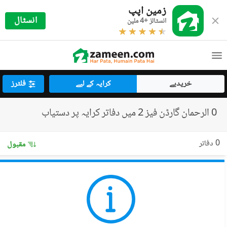
زمین اپپ
انسٹال
انسٹالز +4 ملین
خریدیے
کرایہ کے لیے
فلٹرز
0 الرحمان گارڈن فیز 2 میں دفاتر کرایہ پر دستیاب
0 دفاتر
مقبول