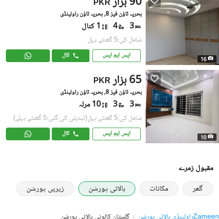
90 ہزار
PKR
بحریہ ٹاؤن فیز 8, بحریہ ٹاؤن راولپنڈی
3
4
1 کنال
شامل کی:5 گھنٹے پہل
ایس ایم ایس
کال
16
65 ہزار
PKR
بحریہ ٹاؤن فیز 8, بحریہ ٹاؤن راولپنڈی
3
3
10 مرلہ
شامل کی:5 گھنٹے پہل
(تبدیلی کی گئی:5 گھنٹے پہلے)
ایس ایم ایس
کال
10
مقبول زمرے
گھر
مکانات
بالائی پورشن
زیریں پورشن
Zameen
راولپنڈی بالائی پورشن
گلستان کالونی بالائی پورشن