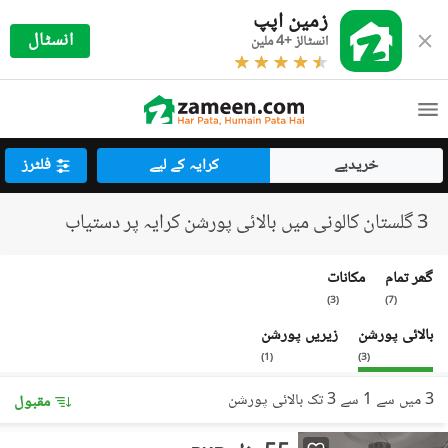
زمین اپپ
انسٹال
انسٹالز +4 ملین
خریدیے
کرایہ کے لیے
فلٹرز
3 گلستان کالونی میں بالائی پورشن کرایہ پر دستیاب
گھر تمام
مکانات
)
3
(
)
7
(
بالائی پورشن
زیریں پورشن
)
1
(
)
3
(
3 میں سے 1 سے 3 تک بالائی پورشن
مقبول