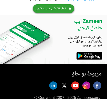
نوٹیفکیشن سیٹ کریں
Zameen ایپ
حاصل کیجئے
ہماری ایپ استعمال کرتے ہوئے
پراپٹیز کو بہتر اور تیزی سے
خریدیں اور بیچیں
مربوط ہو جاؤ
© Copyright 2007 - 2026 Zameen.com.
All Rights Reserved