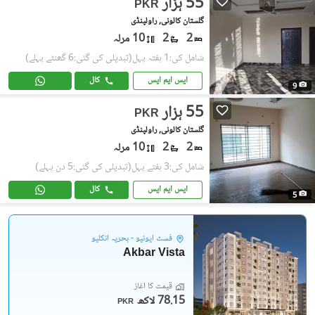
55 ہزار
PKR
گلستان کالونی, راولپنڈی
2
2
10 مرلہ
شامل کی:1 ہفتہ پہل
(تبدیلی کی گئی:6 گھنٹے پہلے)
ایس ایم ایس
کال
9
55 ہزار
PKR
گلستان کالونی, راولپنڈی
2
2
10 مرلہ
شامل کی:3 ہفتے پہل
(تبدیلی کی گئی:5 دن پہلے)
ایس ایم ایس
کال
5
فسٹ ایونیو - بحریہ انکلیو
Akbar Vista
قیمت کا آغاز
78.15 لاکھ
PKR