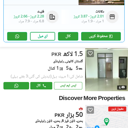
دکانات
فلیٹ
2.01 کروڑ
-
3.87 کروڑ
2.28 کروڑ
-
2.66 کروڑ
1 مرلہ
-
1.9 مرلہ
6.8 مرلہ
-
7.9 مرلہ
محفوظ کریں
کال
ای میل
1.5 لاکھ
PKR
گلستان کالونی, راولپنڈی
5
5
1 کنال
شامل کی:1 مہینہ پہل
(تبدیلی کی گئی:3 ہفتے پہلے)
ایس ایم ایس
کال
6
Discover More Properties
مقبول ترین
50 ہزار
PKR
بحریہ ٹاؤن فیز 8, بحریہ ٹاؤن راولپنڈی
2
2
7 مرلہ