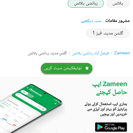
پلاٹس
رہائشی پلاٹس
مشہور مقامات
سب دیکھیے
گلشن مدینہ فیز 1
Zameen
فیصل آباد رہائشی پلاٹس
گلشنِ مدینہ رہائشی پلاٹس
نوٹیفکیشن سیٹ کریں
Zameen ایپ
حاصل کیجئے
ہماری ایپ استعمال کرتے ہوئے
پراپٹیز کو بہتر اور تیزی سے
خریدیں اور بیچیں