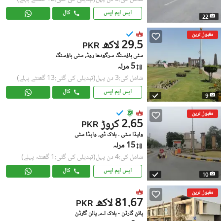
ایس ایم ایس
کال
22
مقبول ترین
29.5 لاکھ
PKR
سٹی ہاؤسنگ سرگودھا روڈ, سٹی ہاؤسنگ
5 مرلہ
شامل کی:3 دن پہل
(تبدیلی کی گئی:13 گھنٹے پہلے)
ایس ایم ایس
کال
9
مقبول ترین
2.65 کروڑ
PKR
واپڈا سٹی ۔ بلاک ڈی, واپڈا سٹی
15 مرلہ
شامل کی:4 دن پہل
(تبدیلی کی گئی:1 گھنٹہ پہلے)
ایس ایم ایس
کال
10
مقبول ترین
81.67 لاکھ
PKR
پائن گارڈن - بلاک اے, پائن گارڈن