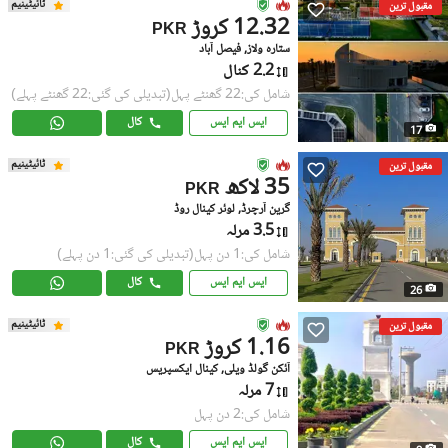
ٹائیٹینیم
مقبول ترین
12.32 کروڑ
PKR
ستارہ ولاز, فیصل آباد
2.2 کنال
شامل کی:22 گھنٹے پہل
(تبدیلی کی گئی:22 گھنٹے پہلے)
ایس ایم ایس
کال
17
ٹائیٹینیم
مقبول ترین
35 لاکھ
PKR
گرین آرچرڈ, لوئر کینال روڈ
3.5 مرلہ
شامل کی:1 دن پہل
(تبدیلی کی گئی:1 دن پہلے)
ایس ایم ایس
کال
26
ٹائیٹینیم
مقبول ترین
1.16 کروڑ
PKR
آئکن گولڈ ویلی, کینال ایکسپریس
7 مرلہ
شامل کی:2 دن پہل
ایس ایم ایس
کال