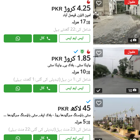
مقبول
4.25 کروڑ
PKR
امین ٹاؤن, فیصل آباد
17 مرلہ
شامل کی:22 گھنٹے پہل
ایس ایم ایس
کال
4
مقبول
1.85 کروڑ
PKR
واپڈا سٹی ۔ بلاک بی, واپڈا سٹی
10 مرلہ
شامل کی:1 دن پہل
(تبدیلی کی گئی:1 گھنٹہ پہلے)
ایس ایم ایس
کال
10
45 لاکھ
PKR
سٹی ہاؤسنگ سرگودھا روڈ - بلاک ایف, سٹی ہاؤسنگ سرگودھا روڈ
5 مرلہ
شامل کی:23 منٹ پہل
(تبدیلی کی گئی:22 منٹ پہلے)
ایس ایم ایس
کال