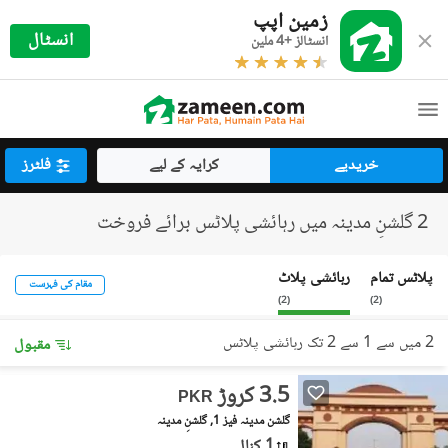
زمین اپپ
انسٹال
انسٹالز +4 ملین
خریدیے
کرایہ کے لیے
فلٹرز
2 گلشنِ مدینہ میں رہائشی پلاٹس برائے فروخت
پلاٹس تمام
رہائشی پلاٹ
مقام کی فہرست
)
2
(
)
2
(
2 میں سے 1 سے 2 تک رہائشی پلاٹس
مقبول
3.5 کروڑ
PKR
گلشن مدینہ فیز 1, گلشنِ مدینہ
1 کنال