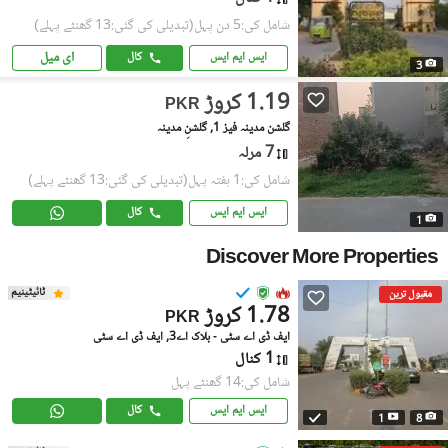
شامل کی:5 دن پہل
(تبدیلی کی گئی:13 گھنٹے پہلے)
ای میل
ایس ایم ایس
کال
3
1.19 کروڑ
PKR
گلشن مدینہ فیز 1, گلشنِ مدینہ
7 مرلہ
شامل کی:1 ہفتہ پہل
(تبدیلی کی گئی:13 گھنٹے پہلے)
ایس ایم ایس
کال
1
Discover More Properties
ٹائیٹینیم
مقبول ترین
1.78 کروڑ
PKR
ایف ڈی اے سٹی - بلاک اے3, ایف ڈی اے سٹی
1 کنال
شامل کی:14 گھنٹے پہل
ایس ایم ایس
کال
1
8