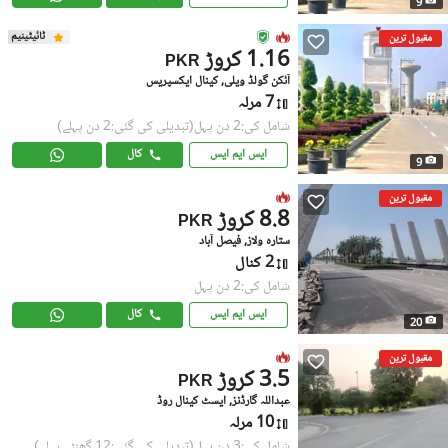
9
ٹائیٹینیم
مقبول ترین
1.16 کروڑ
PKR
آئکن گولڈ ویلی, کینال ایکسپریس
7 مرلہ
شامل کی:2 دن پہل
(تبدیلی کی گئی:2 دن پہلے)
ایس ایم ایس
کال
9
مقبول ترین
8.8 کروڑ
PKR
ستارہ ولاز, فیصل آباد
2 کنال
شامل کی:2 دن پہل
ایس ایم ایس
کال
20
مقبول ترین
3.5 کروڑ
PKR
عبداللہ گارڈنز, ایسٹ کینال روڈ
10 مرلہ
شامل کی:3 دن پہل
(تبدیلی کی گئی:12 گھنٹے پہلے)