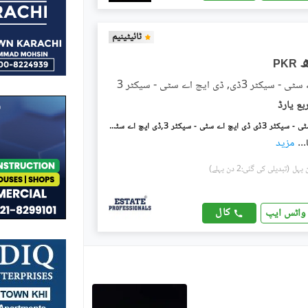
ٹائیٹینیم
PKR
 3ڈی, ڈی ایچ اے سٹی - سیکٹر 3
ڈی ایچ اے سٹی - سیکٹر 3ڈی ڈی ایچ اے سٹی - سیکٹر 3,ڈی ایچ اے سٹی کراچی,کراچی میں 5 مرلہ رہائشی پلاٹ 55.0 لاکھ میں برائے فروخت۔
...
مزید
(تبدیلی کی گئی:2 دن پہلے)
کال
واٹس ایپ