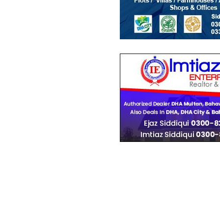
دکانات
72.22 لاکھ
-
1.1 کروڑ