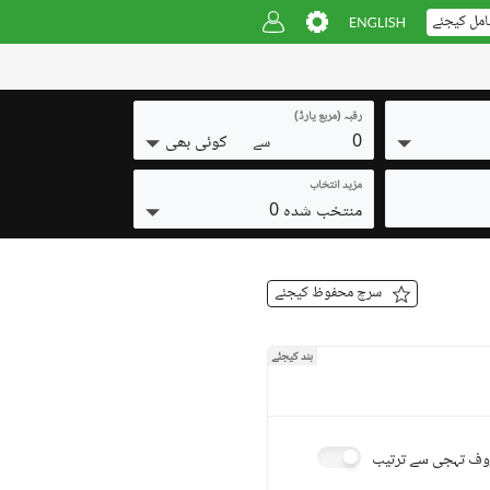
امل کیجئے
رقبہ (مربع یارڈ)
0
کوئی بھی
سے
مزید انتخاب
منتخب شدہ 0
سرچ محفوظ کیجئے
بند کیجئے
ف تہجی سے ترتیب