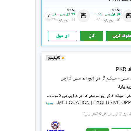
دکانات
دکانات
دکانات
46.15 لاکھ
-
2.03 کروڑ
43.77 لاکھ
-
1.45 کروڑ
32.3 لاکھ
-
2.24 کروڑ
10 مربع یارڈ
-
28 مربع یارڈ
11 مربع یارڈ
-
37 مربع یارڈ
10 مربع یارڈ
-
36 مربع یارڈ
فوظ کریں
کال
ای میل
ٹائیٹینیم
PKR
کٹر 3, ڈی ایچ اے سٹی کراچی
ڈی ایچ اے سٹی - سیکٹر 3 ڈی ایچ اے سٹی کراچی,کراچی میں 5 مرلہ رہائشی پلاٹ 55.0 لاکھ میں برائے فروخت۔
...
PRIME LOCATION | EXCLUSIVE O
مزید
(تبدیلی کی گئی:9 گھنٹے پہلے)