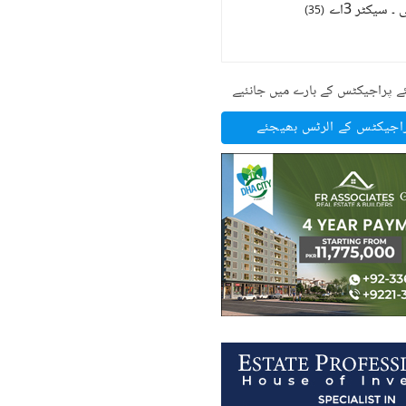
 سیکٹر 3اے
)
35
(
ے پراجیکٹس کے بارے میں جانئیے
راجیکٹس کے الرٹس بھیجئے