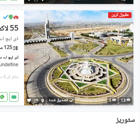
مقبول ترین
55 لاکھ
ڈی ایچ اے سٹی - سیکٹر
125 مربع یارڈ
undefine
شامل کی:2 دن پہل
تصدیق شدہ
1
13
سٹوریز