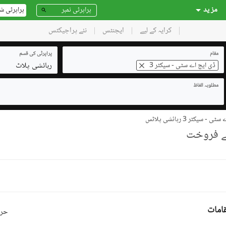
مز ید
پراپرٹی ش
کرایہ کے لیے
ایجنٹس
نئے پراجیکٹس
مقام
پراپرٹی کی قسم
رہائشی پلاٹ
ڈی ایچ اے سٹی - سیکٹر 3
مطلوبہ الفاظ
- سیکٹر 3 رہائشی پلاٹس
حرو