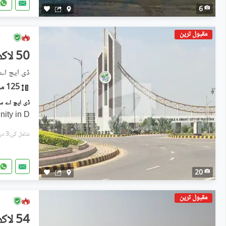
6
مقبول ترین
50 لاکھ
ڈی ایچ اے سٹی - سیکٹر
125 مربع یارڈ
nity in D
شامل کی:3 دن پہل
20
مقبول ترین
54 لاکھ