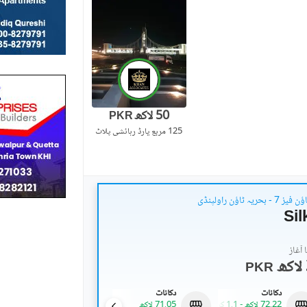
50 لاکھ
PKR
125 مربع یارڈ
رہائشی پلاٹ
بحریہ ٹاؤن راولپنڈی
Sil
آغاز
PKR
دکانات
دکانات
دکانات
72.22 لاکھ
-
1.1 کروڑ
71.05 لاکھ
57.12 لاکھ
-
64.4 لاکھ