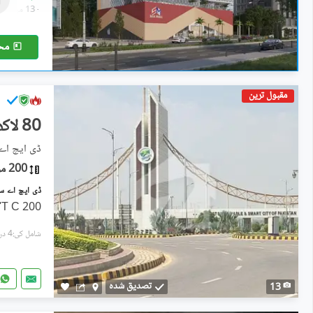
11 مربع یارڈ
-
13 مربع یارڈ
مح
مقبول ترین
80 لاکھ
ڈی ایچ اے سٹی - سیکٹر
200 مربع یارڈ
200 Square Yards Properties Don'T C
شامل کی:4 دن پہل
تصدیق شدہ
13