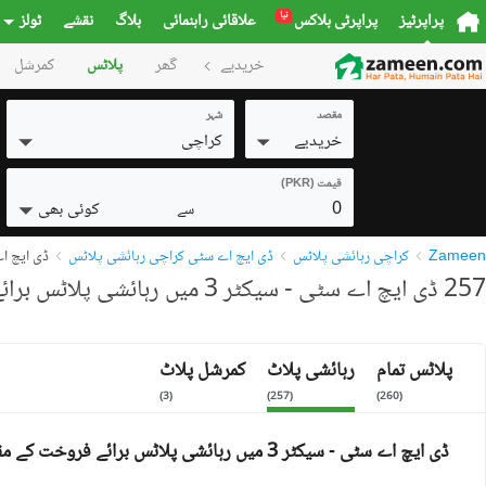
نیا
پراپرٹیز
پراپرٹی بلاکس
علاقائی راہنمائی
بلاگ
نقشے
ٹولز
خریدیے
گھر
پلاٹس
کمرشل
مقصد
شہر
خریدیے
کراچی
قیمت (PKR)
0
کوئی بھی
سے
Zameen
کراچی رہائشی پلاٹس
ڈی ایچ اے سٹی کراچی رہائشی پلاٹس
ڈی ایچ اے سٹی 
257 ڈی ایچ اے سٹی - سیکٹر 3 میں رہائشی پلاٹس برائے فروخت
پلاٹس تمام
رہائشی پلاٹ
کمرشل پلاٹ
)
3
(
)
257
(
)
260
(
ڈی ایچ اے سٹی - سیکٹر 3 میں رہائشی پلاٹس برائے فروخت کے مقامات