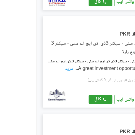
کال
واٹس ایپ
PKR
 3ڈی, ڈی ایچ اے سٹی - سیکٹر 3
ڈی ایچ اے سٹی - سیکٹر 3ڈی ڈی ایچ اے سٹی - سیکٹر 3,ڈی ایچ اے سٹی کراچی,کراچی میں 5 مرلہ رہائشی پلاٹ 50.0 لاکھ میں برائے فروخت۔
A great investment opportu
...
مزید
(تبدیلی کی گئی:9 گھنٹے پہلے)
کال
واٹس ایپ
PKR