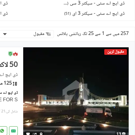
ڈی ایچ اے سٹی - سیکٹر 3 سی
ڈی ای
)
72
(
ڈی ایچ اے سٹی - سیکٹر 3 ای
ڈی ای
)
51
(
257 میں سے 1 سے 25 تک رہائشی پلاٹس
مقبول
مقبول ترین
50 لاکھ
ڈی ایچ اے سٹی - سیکٹر
125 مربع یارڈ
E FOR S
شامل کی:21 گھنٹے پہل
13