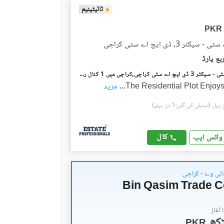
ٹائیٹینیم
PKR
کٹر 3, ڈی ایچ اے سٹی کراچی
ڈی ایچ اے سٹی - سیکٹر 3 ڈی ایچ اے سٹی کراچی,کراچی میں 1 کنال رہائشی پلاٹ 2.0 کروڑ میں برائے فروخت۔
The Residential Plot Enjoy
...
مزید
(تبدیلی کی گئی:1 دن پہلے)
کال
واٹس ایپ
ائی وے - کراچی
Bin Qasim Trade C
آغاز
PKR