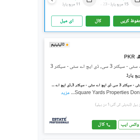
15 مربع یارڈ
-
23 مربع یارڈ
11 مربع یارڈ
11 مربع یارڈ
-
13 مربع یارڈ
فوظ کریں
کال
ای میل
ٹائیٹینیم
PKR
 3 سی, ڈی ایچ اے سٹی - سیکٹر 3
ڈی ایچ اے سٹی - سیکٹر 3 سی ڈی ایچ اے سٹی - سیکٹر 3,ڈی ایچ اے سٹی کراچی,کراچی میں 8 مرلہ رہائشی پلاٹ 80.0 لاکھ میں برائے فروخت۔
...
مزید
(تبدیلی کی گئی:1 دن پہلے)
کال
واٹس ایپ