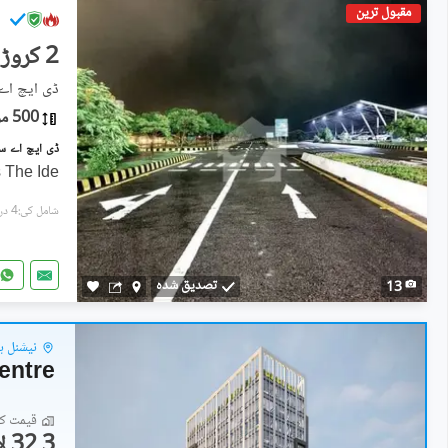
مقبول ترین
2 کروڑ
ڈی ایچ اے سٹی - سی
500 مربع یارڈ
s The Ide
شامل کی:4 دن پہل
تصدیق شدہ
13
نیشنل ہ
entre
قیمت کا 
32.3 لاکھ