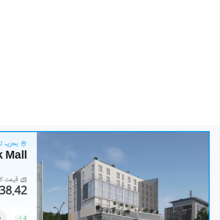
بحریہ ٹاؤن فیز 7 - 
k Mall
قیمت کا 
38.42 لاکھ
دکانات
57.12 لاکھ
-
64.4 لاکھ