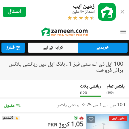
زمین اپپ
انسٹال
انسٹالز +4 ملین
خریدیے
کرایہ کے لیے
فلٹرز
100 ایل ڈی اے سٹی فیز 1 ۔ بلاک ایل میں رہائشی پلاٹس
برائے فروخت
پلاٹس تمام
رہائشی پلاٹ
)
100
(
)
100
(
100 میں سے 1 سے 25 تک رہائشی پلاٹس
مقبول
ٹائیٹینیم
مقبول ترین
1.05 کروڑ
PKR