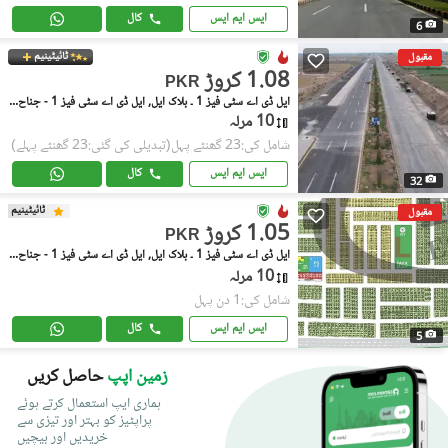
ایس ایم ایس
کال
6
ٹائیٹینیم
مقبول
1.08 کروڑ
PKR
ایل ڈی اے سٹی فیز 1 ۔ بلاک ایل, ایل ڈی اے سٹی فیز 1 - جناح سیکٹر
10 مرلہ
شامل کی:23 گھنٹے پہل
(تبدیلی کی گئی:23 گھنٹے پہلے)
ایس ایم ایس
کال
32
ٹائیٹینیم
مقبول
1.05 کروڑ
PKR
ایل ڈی اے سٹی فیز 1 ۔ بلاک ایل, ایل ڈی اے سٹی فیز 1 - جناح سیکٹر
10 مرلہ
شامل کی:1 دن پہل
ایس ایم ایس
کال
5
زمین اپپ
حاصل کریں
ہماری ایپ استعمال کرتے ہوئے
پراپٹیز کو بہتر اور تیزی سے
خریدیں اور بیچیں