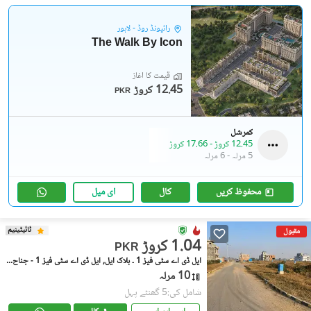
رائیونڈ روڈ - لاہور
The Walk By Icon
قیمت کا آغاز
12.45 کروڑ
PKR
کمرشل
12.45 کروڑ
-
17.66 کروڑ
5 مرلہ
-
6 مرلہ
محفوظ کریں
کال
ای میل
ٹائیٹینیم
مقبول
1.04 کروڑ
PKR
ایل ڈی اے سٹی فیز 1 ۔ بلاک ایل, ایل ڈی اے سٹی فیز 1 - جناح سیکٹر
10 مرلہ
شامل کی:5 گھنٹے پہل