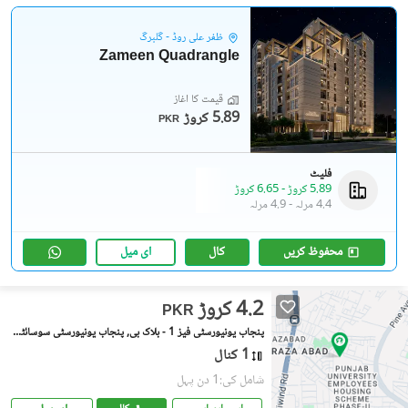
ظفر علی روڈ - گلبرگ
Zameen Quadrangle
قیمت کا آغاز
5.89 کروڑ
PKR
فلیٹ
5.89 کروڑ
-
6.65 کروڑ
4.4 مرلہ
-
4.9 مرلہ
محفوظ کریں
کال
ای میل
4.2 کروڑ
PKR
پنجاب یونیورسٹی فیز 1 - بلاک بی, پنجاب یونیورسٹی سوسائٹی فیز 1
1 کنال
شامل کی:1 دن پہل