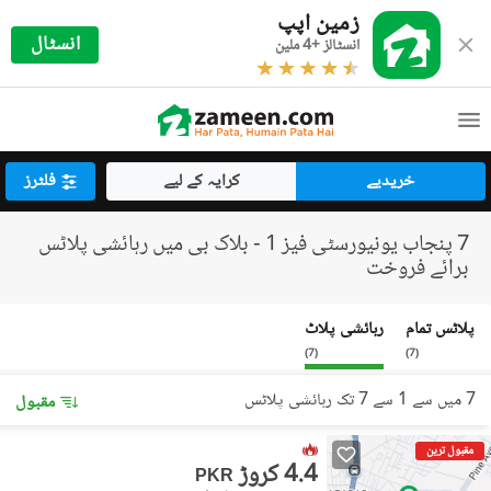
زمین اپپ
انسٹال
انسٹالز +4 ملین
خریدیے
کرایہ کے لیے
فلٹرز
7 پنجاب یونیورسٹی فیز 1 - بلاک بی میں رہائشی پلاٹس
برائے فروخت
پلاٹس تمام
رہائشی پلاٹ
)
7
(
)
7
(
7 میں سے 1 سے 7 تک رہائشی پلاٹس
مقبول
مقبول ترین
4.4 کروڑ
PKR