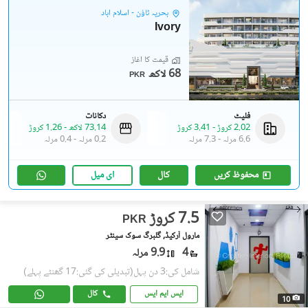
بحریہ ٹاؤن - اسلام آباد
Ivory
قیمت کا آغاز
68 لاکھ
PKR
فلیٹ
دکانات
2.02 کروڑ
-
3.41 کروڑ
73.14 لاکھ
-
1.26 کروڑ
6.6 مرلہ
-
7.3 مرلہ
0.2 مرلہ
-
0.4 مرلہ
محفوظ کریں
کال
ای میل
7.5 کروڑ
PKR
مارول آرکیڈ, گلبرگ سوک سینٹر
4
9.9 مرلہ
شامل کی:3 دن پہل
(تبدیلی کی گئی:17 گھنٹے پہلے)
ایس ایم ایس
کال
10