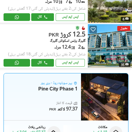
10
7
10 مرلہ
شامل کی:2 ہفتے پہل
(تبدیلی کی گئی:17 گھنٹے پہلے)
ایس ایم ایس
کال
6
مقبول
12.5 کروڑ
PKR
گلبرگ بزنس اسکوائر, گلبرگ
2
12.4 مرلہ
شامل کی:2 ہفتے پہل
(تبدیلی کی گئی:18 گھنٹے پہلے)
ایس ایم ایس
کال
35
پیر سوہاوہ روڈ - ہری پور
Pine City Phase 1
قیمت کا آغاز
97.37 لاکھ
PKR
مکانات
رہائشی پلاٹ