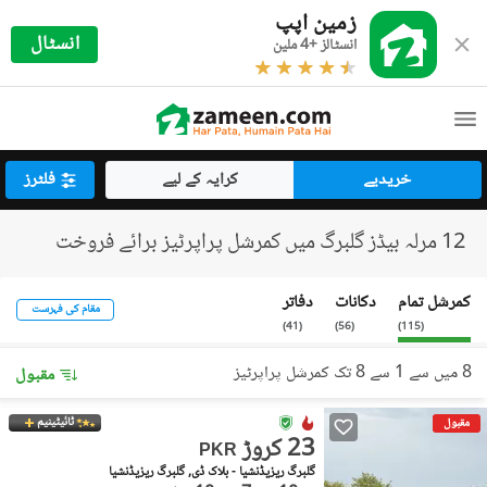
زمین اپپ
انسٹال
انسٹالز +4 ملین
خریدیے
کرایہ کے لیے
فلٹرز
12 مرلہ بیڈز گلبرگ میں کمرشل پراپرٹیز برائے فروخت
کمرشل تمام
دکانات
دفاتر
مقام کی فہرست
)
41
(
)
56
(
)
115
(
8 میں سے 1 سے 8 تک کمرشل پراپرٹیز
مقبول
ٹائیٹینیم
مقبول
23 کروڑ
PKR
گلبرگ ریزیڈنشیا - بلاک ڈی, گلبرگ ریزیڈنشیا