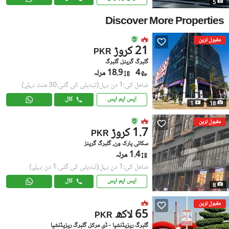
5
Discover More Properties
مقبول ترین
21 کروڑ
PKR
گلبرگ گرینز, گلبرگ
4
18.9 مرلہ
شامل کی:1 دن پہل
(تبدیلی کی گئی:30 منٹ پہلے)
ایس ایم ایس
کال
1
18
مقبول ترین
1.7 کروڑ
PKR
سکائی پارک ون, گلبرگ گرینز
1.4 مرلہ
شامل کی:1 دن پہل
(تبدیلی کی گئی:1 دن پہلے)
ایس ایم ایس
کال
8
مقبول ترین
65 لاکھ
PKR
گلبرگ ریزیڈنشیا - ڈی مرکز, گلبرگ ریزیڈنشیا