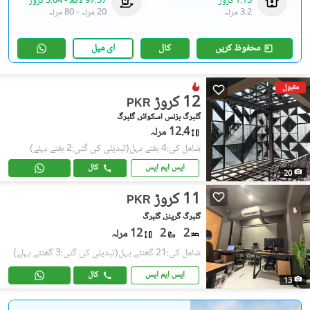
1.15 کروڑ
97.37 لاکھ
-
3.04 کروڑ
3.2 مرلہ
20 مرلہ
-
80 مرلہ
محفوظ کریں
کال
ای میل
مقبول
12 کروڑ
PKR
گلبرگ بزنس اسکوائر, گلبرگ
12.4 مرلہ
شامل کی:4 ہفتے پہل
(تبدیلی کی گئی:2 ہفتے پہلے)
ایس ایم ایس
کال
20
11 کروڑ
PKR
گلبرگ گرینز, گلبرگ
2
2
12 مرلہ
شامل کی:21 گھنٹے پہل
(تبدیلی کی گئی:3 گھنٹے پہلے)
ایس ایم ایس
کال
13