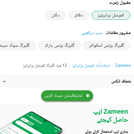
مقبول زمرے
کمرشل پراپرٹیز
دفاتر
دکان
مشہور مقامات
سب دیکھیے
گلبرگ بزنس اسکوائر
گلبرگ بزنس پارک
گلبرگ سوک سینٹ
Zameen
اسلام آباد کمرشل پراپرٹیز
12 مرلہ گلبرگ کمرشل پراپرٹیز
متعلقہ لنکس
نوٹیفکیشن سیٹ کریں
Zameen ایپ
حاصل کیجئے
ہماری ایپ استعمال کرتے ہوئے