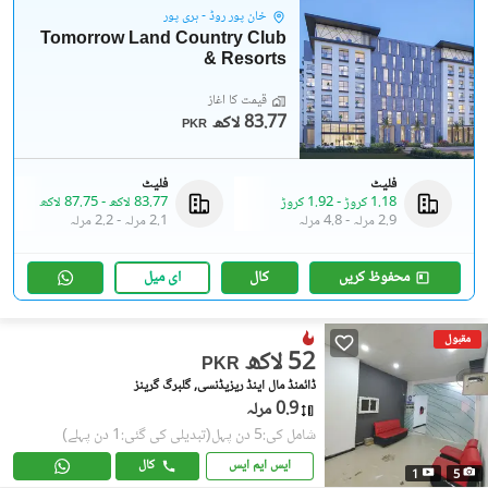
خان پور روڈ - ہری پور
Tomorrow Land Country Club
& Resorts
قیمت کا آغاز
83.77 لاکھ
PKR
فلیٹ
فلیٹ
1.18 کروڑ
-
1.92 کروڑ
83.77 لاکھ
-
87.75 لاکھ
2.9 مرلہ
-
4.8 مرلہ
2.1 مرلہ
-
2.2 مرلہ
محفوظ کریں
کال
ای میل
مقبول
52 لاکھ
PKR
ڈائمنڈ مال اینڈ ریزیڈنسی, گلبرگ گرینز
0.9 مرلہ
شامل کی:5 دن پہل
(تبدیلی کی گئی:1 دن پہلے)
ایس ایم ایس
کال
1
5