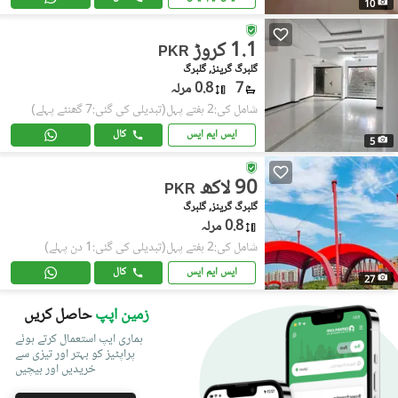
10
1.1 کروڑ
PKR
گلبرگ گرینز, گلبرگ
7
0.8 مرلہ
شامل کی:2 ہفتے پہل
(تبدیلی کی گئی:7 گھنٹے پہلے)
ایس ایم ایس
کال
5
90 لاکھ
PKR
گلبرگ گرینز, گلبرگ
0.8 مرلہ
شامل کی:2 ہفتے پہل
(تبدیلی کی گئی:1 دن پہلے)
ایس ایم ایس
کال
27
زمین اپپ
حاصل کریں
ہماری ایپ استعمال کرتے ہوئے
پراپٹیز کو بہتر اور تیزی سے
خریدیں اور بیچیں