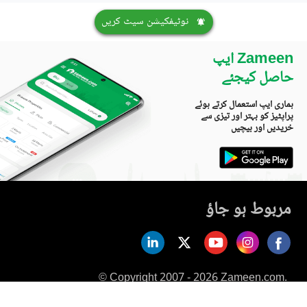
نوٹیفکیشن سیٹ کریں
Zameen ایپ
حاصل کیجئے
ہماری ایپ استعمال کرتے ہوئے
پراپٹیز کو بہتر اور تیزی سے
خریدیں اور بیچیں
مربوط ہو جاؤ
© Copyright 2007 - 2026 Zameen.com.
All Rights Reserved