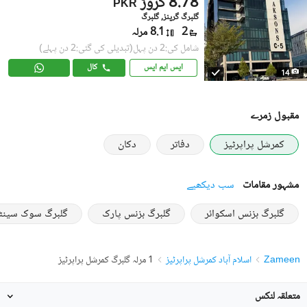
8.78 کروڑ
PKR
گلبرگ گرینز, گلبرگ
2
8.1 مرلہ
شامل کی:2 دن پہل
(تبدیلی کی گئی:2 دن پہلے)
ایس ایم ایس
کال
14
مقبول زمرے
کمرشل پراپرٹیز
دفاتر
دکان
مشہور مقامات
سب دیکھیے
گلبرگ بزنس اسکوائر
گلبرگ بزنس پارک
گلبرگ سوک سینٹ
Zameen
اسلام آباد کمرشل پراپرٹیز
1 مرلہ گلبرگ کمرشل پراپرٹیز
متعلقہ لنکس