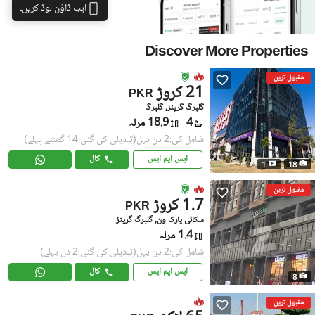
ایپ ڈاؤن لوڈ کریں۔
Discover More Properties
مقبول ترین
21 کروڑ
PKR
گلبرگ گرینز, گلبرگ
4
18.9 مرلہ
شامل کی:2 دن پہل
(تبدیلی کی گئی:14 گھنٹے پہلے)
ایس ایم ایس
کال
1
18
مقبول ترین
1.7 کروڑ
PKR
سکائی پارک ون, گلبرگ گرینز
1.4 مرلہ
شامل کی:2 دن پہل
(تبدیلی کی گئی:2 دن پہلے)
ایس ایم ایس
کال
8
مقبول ترین