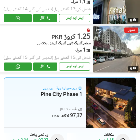
1.1 مرلہ
شامل کی:17 گھنٹے پہل
(تبدیلی کی گئی:14 گھنٹے پہلے)
ایس ایم ایس
کال
8
مقبول
1.25 کروڑ
PKR
سمامہگلبرگ ٹاور, گلبرگ گرینز ۔ بلاک بی
1 مرلہ
شامل کی:15 گھنٹے پہل
(تبدیلی کی گئی:15 گھنٹے پہلے)
ایس ایم ایس
کال
9
پیر سوہاوہ روڈ - ہری پور
Pine City Phase 1
قیمت کا آغاز
97.37 لاکھ
PKR
مکانات
رہائشی پلاٹ