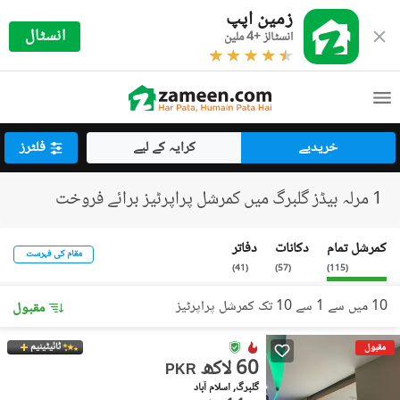
زمین اپپ
انسٹال
انسٹالز +4 ملین
خریدیے
کرایہ کے لیے
فلٹرز
1 مرلہ بیڈز گلبرگ میں کمرشل پراپرٹیز برائے فروخت
کمرشل تمام
دکانات
دفاتر
مقام کی فہرست
)
41
(
)
57
(
)
115
(
10 میں سے 1 سے 10 تک کمرشل پراپرٹیز
مقبول
ٹائیٹینیم
مقبول
60 لاکھ
PKR
گلبرگ, اسلام آباد