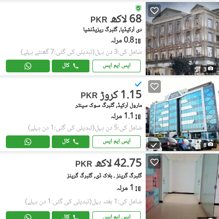
68 لاکھ
PKR
دی آرکیڈیا, گلبرگ ریزیڈنشیا
0.8 مرلہ
شامل کی:3 دن پہل
(تبدیلی کی گئی:7 گھنٹے پہلے)
ایس ایم ایس
کال
3
1.15 کروڑ
PKR
مارول آرکیڈ, گلبرگ سوک سینٹر
1.1 مرلہ
شامل کی:5 دن پہل
(تبدیلی کی گئی:1 دن پہلے)
ایس ایم ایس
کال
8
42.75 لاکھ
PKR
گلبرگ گرینز ۔ بلاک ڈی, گلبرگ گرینز
1 مرلہ
شامل کی:1 ہفتہ پہل
(تبدیلی کی گئی:1 دن پہلے)
ایس ایم ایس
کال