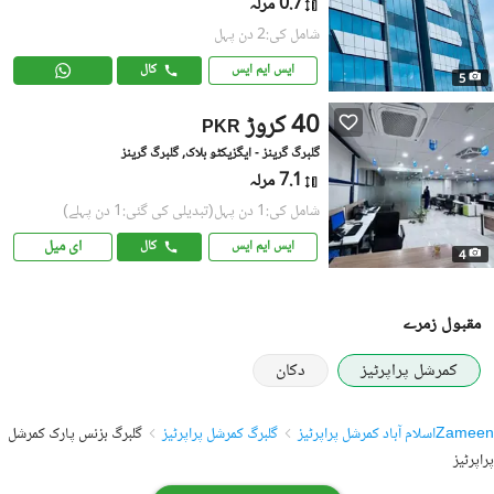
0.7 مرلہ
شامل کی:2 دن پہل
ایس ایم ایس
کال
5
40 کروڑ
PKR
گلبرگ گرینز - ایگزیکٹو بلاک, گلبرگ گرینز
7.1 مرلہ
شامل کی:1 دن پہل
(تبدیلی کی گئی:1 دن پہلے)
ای میل
ایس ایم ایس
کال
4
مقبول زمرے
کمرشل پراپرٹیز
دکان
Zameen
اسلام آباد کمرشل پراپرٹیز
گلبرگ کمرشل پراپرٹیز
گلبرگ بزنس پارک کمرشل
پراپرٹیز