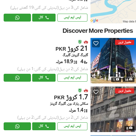
شامل کی:3 دن پہل
(تبدیلی کی گئی:19 گھنٹے پہلے)
ایس ایم ایس
کال
Discover More Properties
مقبول ترین
21 کروڑ
PKR
گلبرگ گرینز, گلبرگ
4
18.9 مرلہ
شامل کی:2 دن پہل
(تبدیلی کی گئی:1 دن پہلے)
ایس ایم ایس
کال
1
18
مقبول ترین
1.7 کروڑ
PKR
سکائی پارک ون, گلبرگ گرینز
1.4 مرلہ
شامل کی:2 دن پہل
(تبدیلی کی گئی:2 دن پہلے)
ایس ایم ایس
کال
8