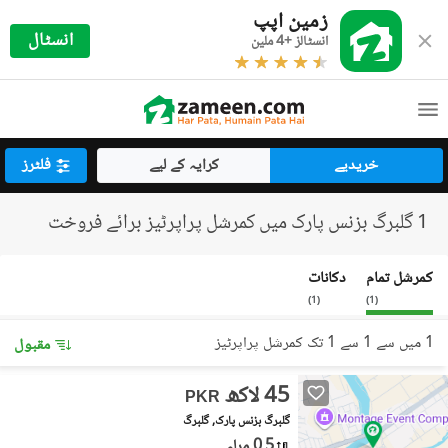
زمین اپپ
انسٹال
انسٹالز +4 ملین
خریدیے
کرایہ کے لیے
فلٹرز
1 گلبرگ بزنس پارک میں کمرشل پراپرٹیز برائے فروخت
کمرشل تمام
دکانات
)
1
(
)
1
(
1 میں سے 1 سے 1 تک کمرشل پراپرٹیز
مقبول
45 لاکھ
PKR
گلبرگ بزنس پارک, گلبرگ
0.5 مرلہ