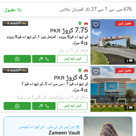
676 میں سے 1 سے 27 تک کمرشل پلاٹس
مقبول
ٹائیٹینیم
مقبول ترین
7.75 کروڑ
PKR
ڈی ایچ اے فیز9 پریزم - کمرشل زون 1, ڈی ایچ اے فیز9 پریزم
4 مرلہ
شامل کی:1 دن پہل
ایس ایم ایس
کال
1
ٹائیٹینیم
مقبول ترین
4.5 کروڑ
PKR
ڈی ایچ اے فیز 7 - سی سی اے 5, ڈی ایچ اے فیز 7
4 مرلہ
شامل کی:1 دن پہل
(تبدیلی کی گئی:1 دن پہلے)
ایس ایم ایس
کال
1
این ایس آئی ٹی سٹی - ڈی ایچ اے ڈیفینس
Zameen Vault