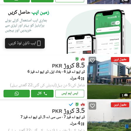
4
زمین اپپ
حاصل کریں
ہماری ایپ استعمال کرتے ہوئے
پراپٹیز کو بہتر اور تیزی سے
خریدیں اور بیچیں
ایپ ڈاؤن لوڈ کریں۔
مقبول ترین
8.5 کروڑ
PKR
ڈی ایچ اے فیز 6 - بلاک ایل, ڈی ایچ اے فیز 6
4 مرلہ
شامل کی:5 دن پہل
(تبدیلی کی گئی:22 گھنٹے پہلے)
ایس ایم ایس
کال
1
مقبول ترین
3.5 کروڑ
PKR
ڈی ایچ اے فیز 7 - سی سی اے 5, ڈی ایچ اے فیز 7
4 مرلہ
شامل کی:1 ہفتہ پہل
(تبدیلی کی گئی:22 گھنٹے پہلے)