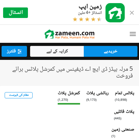
زمین اپپ
انسٹال
انسٹالز +4 ملین
خریدیے
کرایہ کے لیے
فلٹرز
5 مرلہ بیڈز ڈی ایچ اے ڈیفینس میں کمرشل پلاٹس برائے
فروخت
پلاٹس تمام
رہائشی پلاٹ
کمرشل پلاٹ
مقام کی فہرست
)
1,270
(
)
9,173
(
)
10,898
(
پلاٹ فائلیں
)
445
(
صنعتی زمین
)
1
(