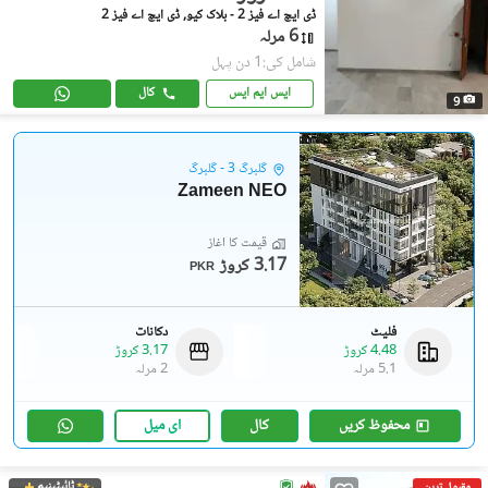
ڈی ایچ اے فیز 2 - بلاک کیو, ڈی ایچ اے فیز 2
6 مرلہ
شامل کی:1 دن پہل
ایس ایم ایس
کال
9
گلبرگ 3 - گلبرگ
Zameen NEO
قیمت کا آغاز
3.17 کروڑ
PKR
فلیٹ
دکانات
4.48 کروڑ
3.17 کروڑ
5.1 مرلہ
2 مرلہ
محفوظ کریں
کال
ای میل
ٹائیٹینیم
مقبول ترین