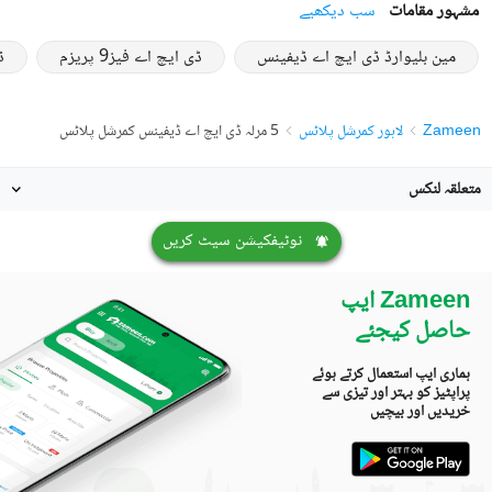
مشہور مقامات
سب دیکھیے
مین بلیوارڈ ڈی ایچ اے ڈیفینس
ڈی ایچ اے فیز9 پریزم
ڈ
Zameen
لاہور کمرشل پلاٹس
5 مرلہ ڈی ایچ اے ڈیفینس کمرشل پلاٹس
متعلقہ لنکس
نوٹیفکیشن سیٹ کریں
Zameen ایپ
حاصل کیجئے
ہماری ایپ استعمال کرتے ہوئے
پراپٹیز کو بہتر اور تیزی سے
خریدیں اور بیچیں