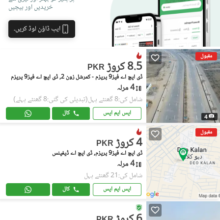
خریدیں اور بیچیں
ایپ ڈاؤن لوڈ کریں۔
مقبول
8.5 کروڑ
PKR
ڈی ایچ اے فیز9 پریزم - کمرشل زون 2, ڈی ایچ اے فیز9 پریزم
4 مرلہ
شامل کی:8 گھنٹے پہل
(تبدیلی کی گئی:8 گھنٹے پہلے)
ایس ایم ایس
کال
4
مقبول
4 کروڑ
PKR
ڈی ایچ اے فیز9 پریزم, ڈی ایچ اے ڈیفینس
4 مرلہ
شامل کی:21 گھنٹے پہل
ایس ایم ایس
کال
6 کروڑ