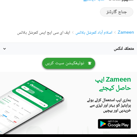
جناح گارڈنز
Zameen
اسلام آباد کمرشل پلاٹس
ایف ای سی ایچ ایس کمرشل پلاٹس
متعلقہ لنکس
نوٹیفکیشن سیٹ کریں
Zameen ایپ
حاصل کیجئے
ہماری ایپ استعمال کرتے ہوئے
پراپٹیز کو بہتر اور تیزی سے
خریدیں اور بیچیں