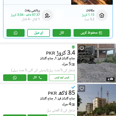
مکانات
رہائشی پلاٹ
1.15 کروڑ
97.37 لاکھ
-
3.04 کروڑ
3.2 مرلہ
1 کنال
-
4 کنال
محفوظ کریں
کال
ای میل
3.4 کروڑ
PKR
جناح گارڈنز فیز 1, جناح گارڈنز
5 مرلہ
شامل کی:5 منٹ پہل
(تبدیلی کی گئی:5 منٹ پہلے)
ایس ایم ایس
کال
4
85 لاکھ
PKR
جناح گارڈنز فیز 1, جناح گارڈنز
4 مرلہ
شامل کی:2 گھنٹے پہل