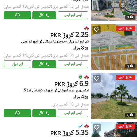
شامل کی:13 گھنٹے پہل
(تبدیلی کی گئی:13 گھنٹے پہلے)
ایس ایم ایس
کال
7
مقبول ترین
2.25 کروڑ
PKR
ڈی ایچ اے ویلی - بوجنولیا سیکٹر, ڈی ایچ اے ویلی
8 مرلہ
شامل کی:14 گھنٹے پہل
(تبدیلی کی گئی:14 گھنٹے پہلے)
ای میل
ایس ایم ایس
کال
1
مقبول ترین
6.9 کروڑ
PKR
ایکسپریس وے کمرشل, ڈی ایچ اے ڈیفینس فیز 5
4 مرلہ
شامل کی:16 گھنٹے پہل
ایس ایم ایس
کال
6
مقبول ترین
5.35 کروڑ
PKR