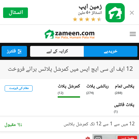
زمین اپپ
انسٹال
انسٹالز +4 ملین
خریدیے
کرایہ کے لیے
فلٹرز
12 ایف ای سی ایچ ایس میں کمرشل پلاٹس برائے فروخت
پلاٹس تمام
رہائشی پلاٹ
کمرشل پلاٹ
مقام کی فہرست
)
12
(
)
274
(
)
288
(
پلاٹ فائلیں
)
1
(
12 میں سے 1 سے 12 تک کمرشل پلاٹس
مقبول
مقبول ترین