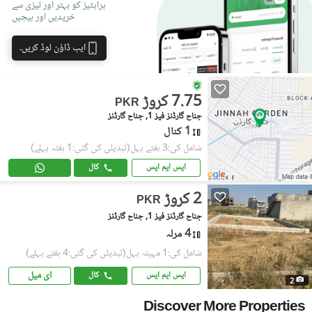
پراپٹیز کو بہتر اور تیزی سے
خریدیں اور بیچیں
ایپ ڈاؤن لوڈ کریں۔
7.75 کروڑ
PKR
جناح گارڈنز فیز 1, جناح گارڈنز
1 کنال
شامل کی:3 ہفتے پہل
(تبدیلی کی گئی:1 ہفتہ پہلے)
ایس ایم ایس
کال
2 کروڑ
PKR
جناح گارڈنز فیز 1, جناح گارڈنز
4 مرلہ
شامل کی:1 مہینہ پہل
(تبدیلی کی گئی:4 ہفتے پہلے)
ای میل
ایس ایم ایس
کال
2
Discover More Properties