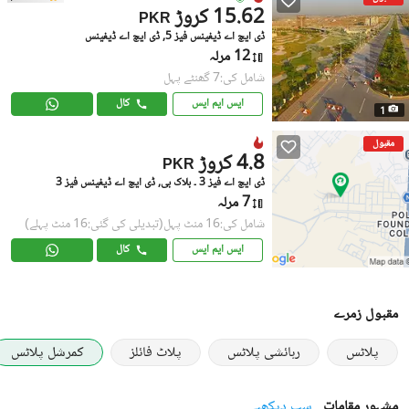
15.62 کروڑ
PKR
ڈی ایچ اے ڈیفینس فیز 5, ڈی ایچ اے ڈیفینس
12 مرلہ
شامل کی:7 گھنٹے پہل
ایس ایم ایس
کال
1
مقبول
4.8 کروڑ
PKR
ڈی ایچ اے فیز 3 ۔ بلاک بی, ڈی ایچ اے ڈیفینس فیز 3
7 مرلہ
شامل کی:16 منٹ پہل
(تبدیلی کی گئی:16 منٹ پہلے)
ایس ایم ایس
کال
مقبول زمرے
پلاٹس
رہائشی پلاٹس
پلاٹ فائلز
کمرشل پلاٹس
مشہور مقامات
سب دیکھیے