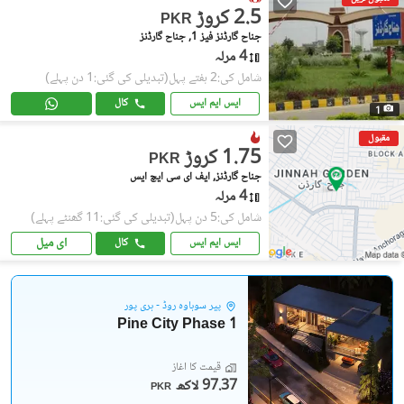
2.5 کروڑ
PKR
جناح گارڈنز فیز 1, جناح گارڈنز
4 مرلہ
شامل کی:2 ہفتے پہل
(تبدیلی کی گئی:1 دن پہلے)
ایس ایم ایس
کال
1
مقبول
1.75 کروڑ
PKR
جناح گارڈنز, ایف ای سی ایچ ایس
4 مرلہ
شامل کی:5 دن پہل
(تبدیلی کی گئی:11 گھنٹے پہلے)
ای میل
ایس ایم ایس
کال
پیر سوہاوہ روڈ - ہری پور
Pine City Phase 1
قیمت کا آغاز
97.37 لاکھ
PKR