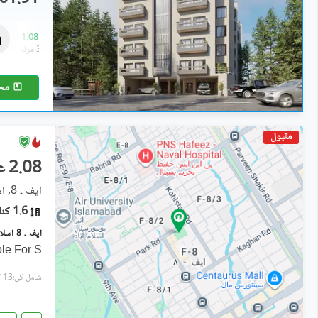
فلیٹ
61.91 لاکھ
-
1.08 کروڑ
1.9 مرلہ
-
3.3 مرلہ
مح
مقبول
2.08 عرب
ایف ۔ 8, اسلام آباد
1.6 کنال
ble For S
شامل کی:13 گھنٹے پہل