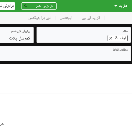
مز ید
پراپرٹی ش
کرایہ کے لیے
ایجنٹس
نئے پراجیکٹس
مقام
پراپرٹی کی قسم
کمرشل پلاٹ
ایف ۔ 8
مطلوبہ الفاظ
حرو