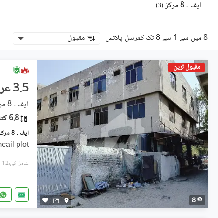
ایف ۔ 8 مرکز
)
3
(
8 میں سے 1 سے 8 تک کمرشل پلاٹس
مقبول
مقبول ترین
3.5 عرب
ایف ۔ 8 مرکز, ایف ۔ 8
6.8 کنال
ail plot
شامل کی:12 گھنٹے پہل
8