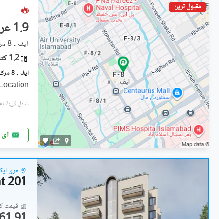
مقبول ترین
1.9 عرب
ایف ۔ 8 مرکز, ایف ۔ 8
1.2 کنال
 Location
شامل کی:2 ہفتے پہل
ای 
مری ایک
201 Apartment
قیمت کا 
61.91 لاکھ