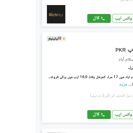
کال
واٹس ایپ
ٹائیٹینیم
PKR
ایف ۔ 8 اسلام آباد میں 17 مرلہ کمرشل پلاٹ 16.0 ارب میں برائے فروخت۔
...
مزید
(تبدیلی کی گئی:2 دن پہلے)
کال
واٹس ایپ