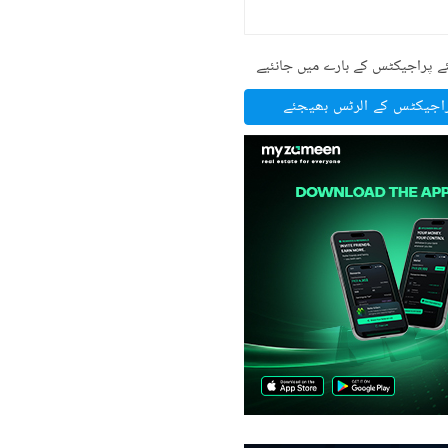
ے پراجیکٹس کے بارے میں جانئیے
راجیکٹس کے الرٹس بھیجئے