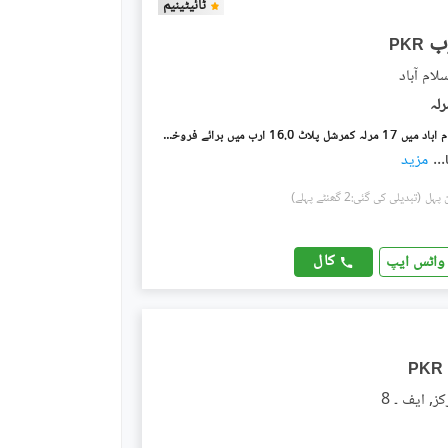
ٹائیٹینیم
PKR
ایف ۔ 8 اسلام آباد میں 17 مرلہ کمرشل پلاٹ 16.0 ارب میں برائے فروخت۔
...
مزید
(تبدیلی کی گئی:2 گھنٹے پہلے)
کال
واٹس ایپ
PKR