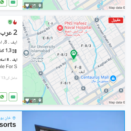
مقبول
2 عرب
ایف ۔ 8, اسلام آباد
1.3 کنال
ایف ۔ 8 اسلام آباد میں 1 کنال کمرشل پلاٹ 20.0 ارب میں برائے فروخت۔
ble For S
شامل کی:13 گھنٹے پہل
خان پور 