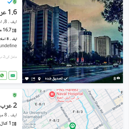
1.6 عرب
ایف ۔ 8, اسلام آباد
16.7 مرلہ
undefine
شامل کی:2 دن پہل
تصدیق شدہ
8
2 عرب
ایف ۔ 8 مرکز, ایف ۔ 8
1 کنال