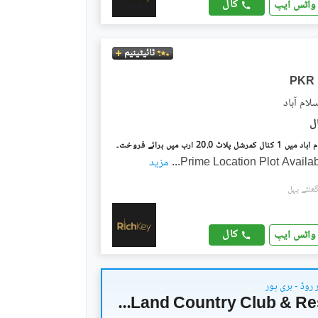
کال
واٹس ایپ
ٹائیٹینیم
PKR
Prime Location Plot Availa
...
مزید
کال
واٹس ایپ
روڈ - ہری پور
Tomorrow Land Country Club & Resorts