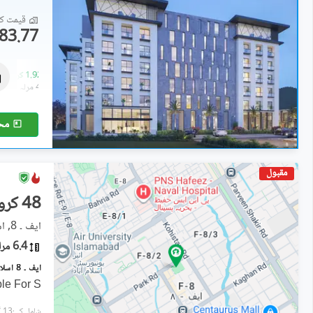
قیمت کا 
83.77 لاکھ
فلیٹ
1.18 کروڑ
-
1.92 کروڑ
2.9 مرلہ
-
4.8 مرلہ
مح
مقبول
48 کروڑ
ایف ۔ 8, اسلام آباد
6.4 مرلہ
ایف ۔ 8 اسلام آباد میں 6 مرلہ کمرشل پلاٹ 48.0 کروڑ میں برائے فروخت۔
ble For S
شامل کی:13 گھنٹے پہل