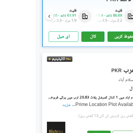
فلیٹ
فلیٹ
فلیٹ
86.69 لاکھ
-
1.4 کروڑ
61.91 لاکھ
-
1.08 کروڑ
86.69 لاکھ
-
1.4 کروڑ
2.2 مرلہ
-
3.5 مرلہ
1.9 مرلہ
-
3.3 مرلہ
2.2 مرلہ
-
3.5 مرلہ
فوظ کریں
کال
ای میل
ٹائیٹینیم
PKR
ایف ۔ 8 اسلام آباد میں 1 کنال کمرشل پلاٹ 20.83 ارب میں برائے فروخت۔
Prime Location Plot Availa
...
مزید
(تبدیلی کی گئی:13 گھنٹے پہلے)