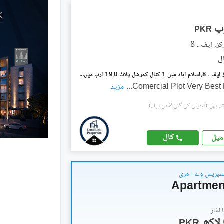
PKR
ایف ۔ 8 مرکز ایف ۔ 8,اسلام آباد میں 1 کنال کمرشل پلاٹ 19.0 ارب میں برائے فروخت۔
Comercial Plot Very Best
...
مزید
(تبدیلی کی گئی:2 دن پہلے)
کال
میل
سپریس وے - مری
آغاز
PKR