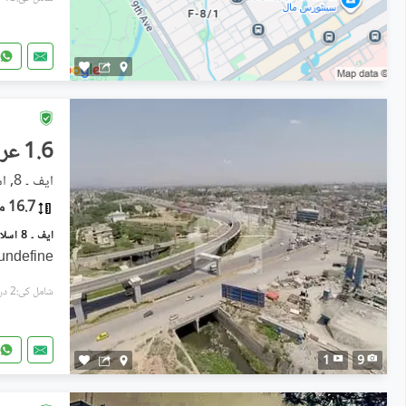
1.6 عرب
ایف ۔ 8, اسلام آباد
16.7 مرلہ
undefine
شامل کی:2 دن پہل
1
9