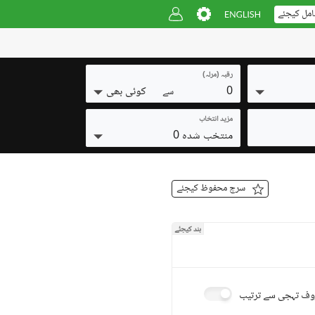
امل کیجئے
رقبہ (مرلہ)
0
کوئی بھی
سے
مزید انتخاب
منتخب شدہ 0
سرچ محفوظ کیجئے
بند کیجئے
ف تہجی سے ترتیب