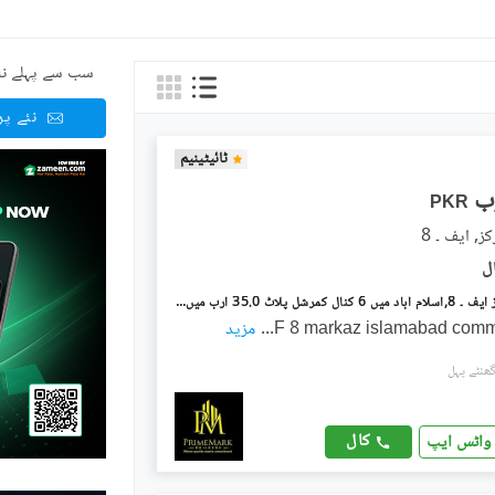
سب سے پہلے نئ
نئے پ
ٹائیٹینیم
PKR
ایف ۔ 8 مرکز ایف ۔ 8,اسلام آباد میں 6 کنال کمرشل پلاٹ 35.0 ارب میں برائے فروخت۔
F 8 markaz islamabad commc
...
مزید
کال
واٹس ایپ