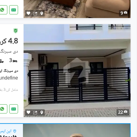
9
4.8 کروڑ
دی سپرنگ ا
3
undefine
شامل کی:3 ہفتے پہل
22
این ایس