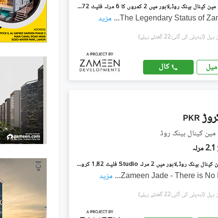
زمین فونکس مین کینال بینک روڈ,لاہور میں 2 کمروں کا 6 مرلہ فلیٹ 5.72 کروڑ میں برائے فروخت۔
The Legendary Status of Z
...
مزید
(تبدیلی کی گئی:22 گھنٹے پہلے)
کال
میل
PKR
مین کینال بینک روڈ
2.1 مرلہ
زمین جیڈ مین کینال بینک روڈ,لاہور میں 2 مرلہ Studio فلیٹ 1.82 کروڑ میں برائے فروخت۔
Zameen Jade - There is No P
...
مزید
(تبدیلی کی گئی:22 گھنٹے پہلے)