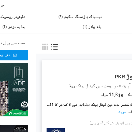
حرو
نیسپاک ہاؤسنگ سکیم
ملینیئر ریسیڈن
)
3
(
پام ولاز
ہدایہ ہومز
)
1
(
)
1
(
سب سے پہلے نئ
نئے پ
PKR
ٓپارٹمنٹس ہومز, مین کینال بینک روڈ
4
11.3 مرلہ
دی سپرنگ آپارٹمنٹس ہومز مین کینال بینک روڈ,لاہور میں 3 کمروں کا 11 مرلہ فلیٹ 4.3 کروڑ میں برائے فروخت۔
...
مزید
(تبدیلی کی گئی:3 دن پہلے)