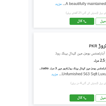
A beautifully maintained, 
...
مزید
(تبدیلی کی گئی:21 گھنٹے پہلے)
کال
میل
PKR
ٓپارٹمنٹس ہومز, مین کینال بینک روڈ
2.5 مرلہ
دی سپرنگ آپارٹمنٹس ہومز مین کینال بینک روڈ,لاہور میں 3 مرلہ Studio فلیٹ 1.02 کروڑ میں برائے فروخت۔
Unfurnished 563 Sqft Luxur
...
مزید
(تبدیلی کی گئی:4 دن پہلے)
کال
میل