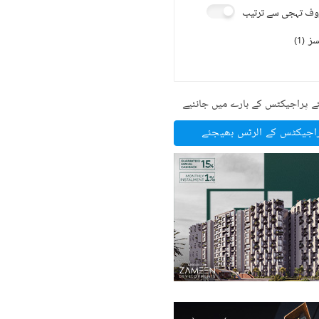
ف تہجی سے ترتیب
سز
)
1
(
ے پراجیکٹس کے بارے میں جانئیے
راجیکٹس کے الرٹس بھیجئے