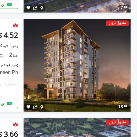
ای 
7
مقبول ترین
4.52 کروڑ
زمین فونکس
2
ameen Ph
شامل کی:3 دن پہل
ای 
18
مقبول ترین
3.66 کروڑ