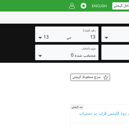
امل کیجئے
رقبہ (مرلہ)
13
13
سے
مزید انتخاب
منتخب شدہ 0
سرچ محفوظ کیجئے
بند کیجئے
 روڈ فلیٹس کرایہ پر دستیاب