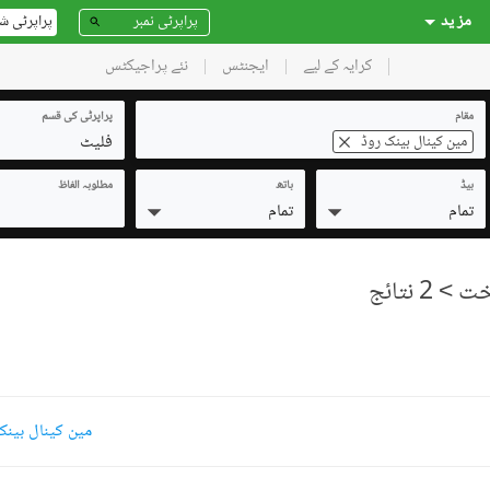
مز ید
پراپرٹی ش
کرایہ کے لیے
ایجنٹس
نئے پراجیکٹس
مقام
پراپرٹی کی قسم
فلیٹ
مین کینال بینک روڈ
بیڈ
باتھ
مطلوبہ الفاظ
تمام
تمام
> 2 نتائج
مین کینال بینک