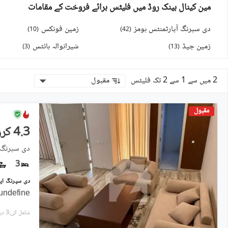
مین کینال بینک روڈ میں فلیٹس برائے فروخت کے مقامات
دی سپرنگ آپارٹمنٹس ہومز
زمین فونکس
)
10
(
)
42
(
زمین جیڈ
شیرانوالہ ہائٹس
)
3
(
)
13
(
2 میں سے 1 سے 2 تک فلیٹس
مقبول
مقبول
4.3 کروڑ
دی سپرنگ ا
3
undefine
شامل کی:3 دن پہل