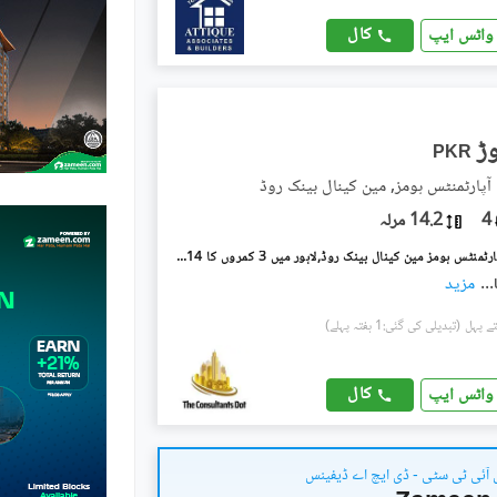
کال
واٹس ایپ
PKR
ٓپارٹمنٹس ہومز, مین کینال بینک روڈ
4
14.2 مرلہ
دی سپرنگ آپارٹمنٹس ہومز مین کینال بینک روڈ,لاہور میں 3 کمروں کا 14 مرلہ فلیٹ 4.8 کروڑ میں برائے فروخت۔
...
مزید
(تبدیلی کی گئی:1 ہفتہ پہلے)
کال
واٹس ایپ
 آئی ٹی سٹی - ڈی ایچ اے ڈیفینس