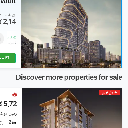
Vault
قیمت کا 
2.14 کروڑ
فلیٹ
2.63 کروڑ
-
8.43 کروڑ
2.3 مرلہ
-
5.8 مرلہ
مح
Discover more properties for sale
مقبول ترین
5.72 کروڑ
زمین فونکس
2