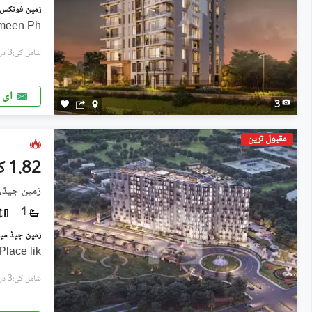
ameen Ph
شامل کی:3 دن پہل
ای 
3
مقبول ترین
1.82 کروڑ
زمین جیڈ, 
1
lace lik
شامل کی:3 دن پہل