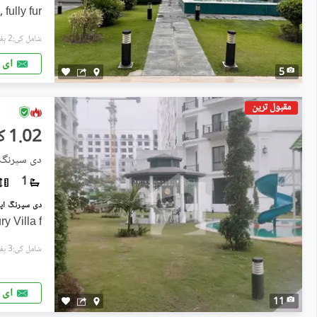
fully fur
شامل کی:2 ہفتے پہل
ای 
5
مقبول ترین
1.02 کروڑ
دی سپرنگ ا
1
y Villa f
شامل کی:3 ہفتے پہل
ای 
11