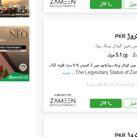
کال
میل
PKR
, مین کینال بینک روڈ
2
5.1 مرلہ
زمین فونکس مین کینال بینک روڈ,لاہور میں 2 کمروں کا 5 مرلہ فلیٹ 4.52 کروڑ میں برائے فروخت۔
The Legendary Status of Z
...
مزید
(تبدیلی کی گئی:22 گھنٹے پہلے)
کال
میل
PKR