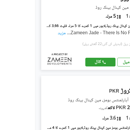
مین کینال بینک روڈ
1
5 مرلہ
زمین جیڈ مین کینال بینک روڈ,لاہور میں 1 کمرے کا 5 مرلہ فلیٹ 3.66 کروڑ میں برائے فروخت۔
Zameen Jade - There Is No P
...
مزید
(تبدیلی کی گئی:22 گھنٹے پہلے)
کال
میل
PKR
ٓپارٹمنٹس ہومز, مین کینال بینک روڈ
اکھ
PKR
/
مہینہ
1
3.6 مرلہ
دی سپرنگ آپارٹمنٹس ہومز مین کینال بینک روڈ,لاہور میں 1 کمرے کا 4 مرلہ فلیٹ 1.56 کروڑ میں برائے فروخت۔