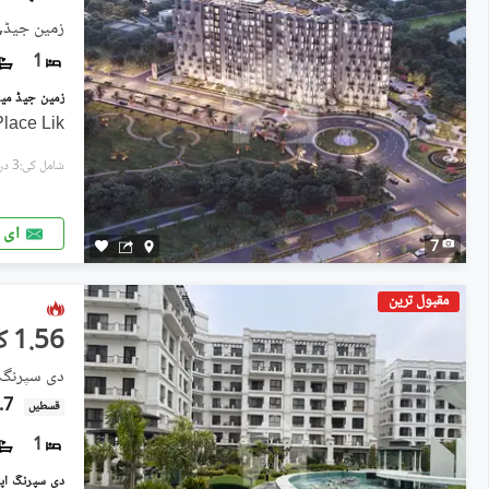
زمین جیڈ, 
1
lace Lik
شامل کی:3 دن پہل
ای 
7
مقبول ترین
1.56 کروڑ
دی سپرنگ ا
2.7 ل
قسطیں
1