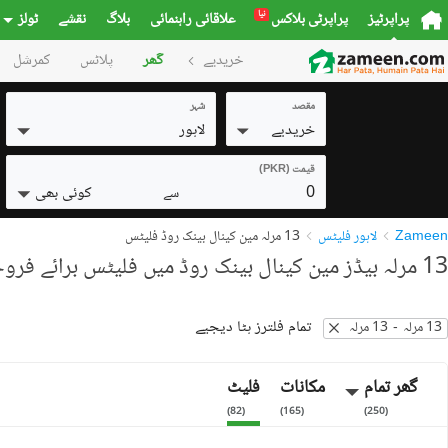
نیا
پراپرٹیز
پراپرٹی بلاکس
علاقائی راہنمائی
بلاگ
نقشے
ٹولز
خریدیے
گھر
پلاٹس
کمرشل
مقصد
شہر
خریدیے
لاہور
قیمت (PKR)
0
کوئی بھی
سے
Zameen
لاہور فلیٹس
13 مرلہ مین کینال بینک روڈ فلیٹس
13 مرلہ بیڈز مین کینال بینک روڈ میں فلیٹس برائے فروخت
تمام فلترز ہٹا دیجیے
13 مرلہ
-
13 مرلہ
گھر تمام
مکانات
فلیٹ
)
82
(
)
165
(
)
250
(