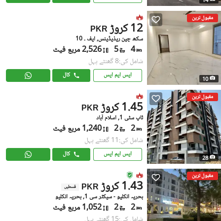
14
مقبول ترین
12 کروڑ
PKR
سکھ چین ریذیڈینس, ایف ۔ 10
4
5
2,526 مربع فیٹ
شامل کی:8 گھنٹے پہل
ایس ایم ایس
کال
10
مقبول ترین
1.45 کروڑ
PKR
ٹاپ سٹی 1, اسلام آباد
2
2
1,240 مربع فیٹ
شامل کی:11 گھنٹے پہل
ایس ایم ایس
کال
28
مقبول ترین
1.43 کروڑ
PKR
قسطیں
بحریہ انکلیو - سیکٹر سی 1, بحریہ انکلیو
2
2
1,052 مربع فیٹ
شامل کی:15 گھنٹے پہل