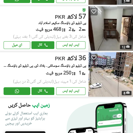
3
57 لاکھ
PKR
پی ڈبلیو ڈی ہاؤسنگ سکیم, اسلام آباد
2
2
468 مربع فیٹ
شامل کی:3 ہفتے پہل
(تبدیلی کی گئی:1 ہفتہ پہلے)
ای میل
ایس ایم ایس
کال
12
36 لاکھ
PKR
پی ڈبلیو ڈی ہاؤسنگ سوسائٹی ۔ بلاک ڈی, پی ڈبلیو ڈی ہاؤسنگ سکیم
1
250 مربع فیٹ
شامل کی:1 مہینہ پہل
(تبدیلی کی گئی:2 دن پہلے)
ایس ایم ایس
کال
8
زمین اپپ
حاصل کریں
ہماری ایپ استعمال کرتے ہوئے
پراپٹیز کو بہتر اور تیزی سے
خریدیں اور بیچیں