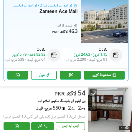
ڈی ایچ اے ڈیفینس فیز 2 - ڈی ایچ اے ڈیفینس
Zameen Ace Mall
قیمت کا آغاز
46.3 لاکھ
PKR
دکانات
دکانات
1.15 کروڑ
-
24.63 کروڑ
92.93 لاکھ
-
5.79 کروڑ
91 مربع فیٹ
-
2,290 مربع فیٹ
64 مربع فیٹ
-
538 مربع فیٹ
محفوظ کریں
کال
ای میل
54 لاکھ
PKR
پی ڈبلیو ڈی ہاؤسنگ سکیم, اسلام آباد
2
2
550 مربع فیٹ
شامل کی:13 گھنٹے پہل
(تبدیلی کی گئی:13 گھنٹے پہلے)
ایس ایم ایس
کال
10