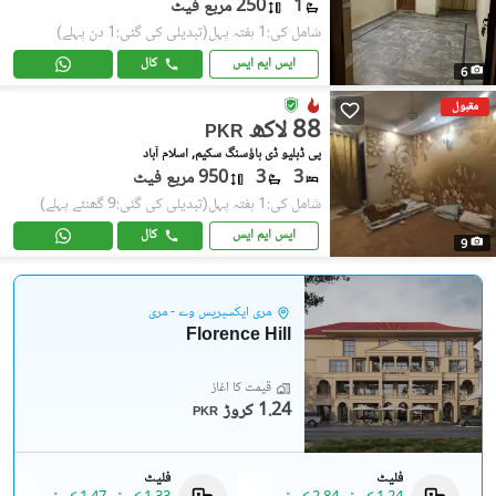
1
250 مربع فیٹ
شامل کی:1 ہفتہ پہل
(تبدیلی کی گئی:1 دن پہلے)
ایس ایم ایس
کال
6
مقبول
88 لاکھ
PKR
پی ڈبلیو ڈی ہاؤسنگ سکیم, اسلام آباد
3
3
950 مربع فیٹ
شامل کی:1 ہفتہ پہل
(تبدیلی کی گئی:9 گھنٹے پہلے)
ایس ایم ایس
کال
9
مری ایکسپریس وے - مری
Florence Hill
قیمت کا آغاز
1.24 کروڑ
PKR
فلیٹ
فلیٹ