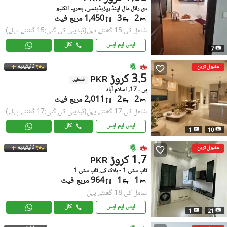
دی رائل مال اینڈ ریزیڈینسی, بحریہ انکلیو
2
3
1,450 مربع فیٹ
شامل کی:15 گھنٹے پہل
(تبدیلی کی گئی:15 گھنٹے پہلے)
ایس ایم ایس
کال
7
ٹائیٹینیم
مقبول ترین
3.5 کروڑ
PKR
قسطیں
بی ۔ 17, اسلام آباد
2
2
2,011 مربع فیٹ
شامل کی:17 گھنٹے پہل
(تبدیلی کی گئی:17 گھنٹے پہلے)
ایس ایم ایس
کال
1
10
ٹائیٹینیم
مقبول ترین
1.7 کروڑ
PKR
ٹاپ سٹی 1 - بلاک کے, ٹاپ سٹی 1
1
1
964 مربع فیٹ
شامل کی:18 گھنٹے پہل
ایس ایم ایس
کال
1
21