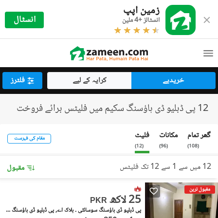
زمین اپپ
انسٹال
انسٹالز +4 ملین
خریدیے
کرایہ کے لیے
فلٹرز
12 پی ڈبلیو ڈی ہاؤسنگ سکیم میں فلیٹس برائے فروخت
گھر تمام
مکانات
فلیٹ
مقام کی فہرست
)
12
(
)
96
(
)
108
(
12 میں سے 1 سے 12 تک فلیٹس
مقبول
مقبول ترین
25 لاکھ
PKR
پی ڈبلیو ڈی ہاؤسنگ سوسائٹی ۔ بلاک اے, پی ڈبلیو ڈی ہاؤسنگ سکیم