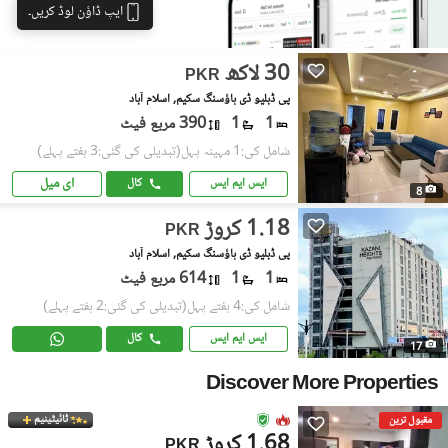
ایپ ڈاؤن لوڈ کریں۔
30 لاکھ
PKR
پی ڈبلیو ڈی ہاؤسنگ سکیم, اسلام آباد
1
1
390 مربع فیٹ
شامل کی:1 مہینہ پہل
(تبدیلی کی گئی:3 ہفتے پہلے)
ای میل
ایس ایم ایس
کال
8
1.18 کروڑ
PKR
پی ڈبلیو ڈی ہاؤسنگ سکیم, اسلام آباد
1
1
614 مربع فیٹ
شامل کی:4 ہفتے پہل
(تبدیلی کی گئی:2 ہفتے پہلے)
ایس ایم ایس
کال
17
Discover More Properties
ٹائیٹینیم
مقبول ترین
1.68 کروڑ
PKR