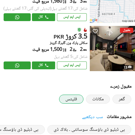
3
3
1,980 مربع فیٹ
شامل کی:17 گھنٹے پہل
(تبدیلی کی گئی:17 گھنٹے پہلے)
ایس ایم ایس
کال
مقبول
3.5 کروڑ
PKR
سکائی پارک ون, گلبرگ گرینز
2
2
1,500 مربع فیٹ
شامل کی:5 گھنٹے پہل
ایس ایم ایس
کال
13
مقبول زمرے
گھر
مکانات
فلیٹس
مشہور مقامات
سب دیکھیے
پی ڈبلیو ڈی ہاؤسنگ سوسائٹی ۔ بلاک ڈی
پی ڈبلیو ڈی ہاؤسنگ س