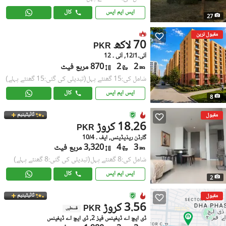
ایس ایم ایس
کال
27
مقبول ترین
70 لاکھ
PKR
آئی۔12/1, آئی ۔ 12
2
2
870 مربع فیٹ
شامل کی:15 گھنٹے پہل
(تبدیلی کی گئی:15 گھنٹے پہلے)
ایس ایم ایس
کال
8
ٹائیٹینیم
مقبول
18.26 کروڑ
PKR
گارڈن ریذیڈینس, ایف ۔ 10/4
3
4
3,320 مربع فیٹ
شامل کی:8 گھنٹے پہل
(تبدیلی کی گئی:8 گھنٹے پہلے)
ایس ایم ایس
کال
2
ٹائیٹینیم
مقبول
3.56 کروڑ
PKR
قسطیں
ڈی ایچ اے ڈیفینس فیز 2, ڈی ایچ اے ڈیفینس