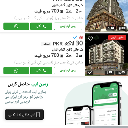
PKR
سُرجانی ٹاؤن, گداپ ٹاؤن
2
2
700 مربع فیٹ
شامل کی:2 ہفتے پہل
(تبدیلی کی گئی:2 دن پہلے)
ایس ایم ایس
کال
1
6
مقبول ترین
30 لاکھ
PKR
قسطیں
سُرجانی ٹاؤن, گداپ ٹاؤن
2
2
700 مربع فیٹ
شامل کی:2 ہفتے پہل
(تبدیلی کی گئی:2 دن پہلے)
ایس ایم ایس
کال
1
16
زمین اپپ
حاصل کریں
ہماری ایپ استعمال کرتے ہوئے
پراپٹیز کو بہتر اور تیزی سے
خریدیں اور بیچیں
ایپ ڈاؤن لوڈ کریں۔