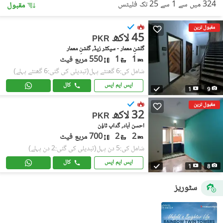
324 میں سے 1 سے 25 تک فلیٹس
مقبول
مقبول ترین
45 لاکھ
PKR
گلشنِ معمار - سیکٹر زیڈ, گلشنِ معمار
1
1
550 مربع فیٹ
شامل کی:6 گھنٹے پہل
(تبدیلی کی گئی:6 گھنٹے پہلے)
ایس ایم ایس
کال
1
9
مقبول ترین
32 لاکھ
PKR
احسن آباد, گداپ ٹاؤن
2
2
700 مربع فیٹ
شامل کی:5 دن پہل
(تبدیلی کی گئی:2 دن پہلے)
ایس ایم ایس
کال
1
8
سٹوریز