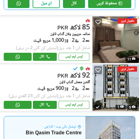
محفوظ کریں
کال
ای میل
مقبول ترین
85 لاکھ
PKR
صائمہ عریبین ولاز, گداپ ٹاؤن
2
2
1,000 مربع فیٹ
شامل کی:1 ہفتہ پہل
(تبدیلی کی گئی:2 دن پہلے)
ایس ایم ایس
کال
11
مقبول ترین
92 لاکھ
PKR
گلشنِ معمار, گداپ ٹاؤن
2
2
900 مربع فیٹ
شامل کی:1 ہفتہ پہل
(تبدیلی کی گئی:23 گھنٹے پہلے)
ایس ایم ایس
کال
1
5
نیشنل ہائی وے - کراچی
Bin Qasim Trade Centre