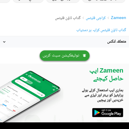
Zameen
کراچی فلیٹس
گداپ ٹاؤن فلیٹس
گداپ ٹاؤن فلیٹس کرایہ پر دستیاب
متعلقہ لنکس
نوٹیفکیشن سیٹ کریں
Zameen ایپ
حاصل کیجئے
ہماری ایپ استعمال کرتے ہوئے
پراپٹیز کو بہتر اور تیزی سے
خریدیں اور بیچیں