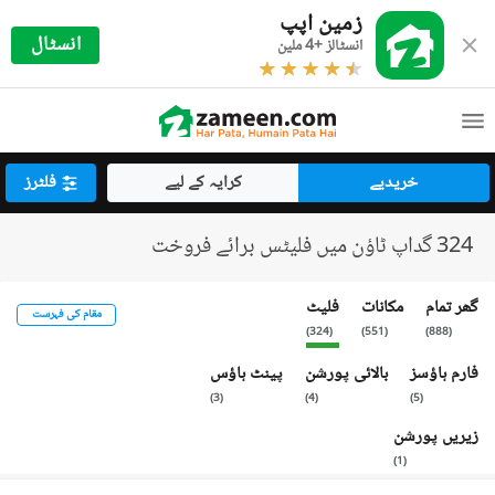
زمین اپپ
انسٹال
انسٹالز +4 ملین
خریدیے
کرایہ کے لیے
فلٹرز
324 گداپ ٹاؤن میں فلیٹس برائے فروخت
گھر تمام
مکانات
فلیٹ
مقام کی فہرست
)
324
(
)
551
(
)
888
(
فارم ہاؤسز
بالائی پورشن
پینٹ ہاؤس
)
3
(
)
4
(
)
5
(
زیریں پورشن
)
1
(