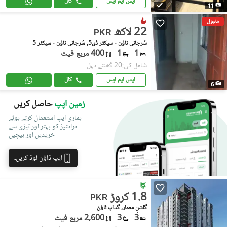
ایس ایم ایس
کال
11
مقبول
22 لاکھ
PKR
سُرجانی ٹاؤن - سیکٹر ڈی5, سُرجانی ٹاؤن - سیکٹر 5
1
1
400 مربع فیٹ
شامل کی:20 گھنٹے پہل
ایس ایم ایس
کال
6
زمین اپپ
حاصل کریں
ہماری ایپ استعمال کرتے ہوئے
پراپٹیز کو بہتر اور تیزی سے
خریدیں اور بیچیں
ایپ ڈاؤن لوڈ کریں۔
1.8 کروڑ
PKR
گلشنِ معمار, گداپ ٹاؤن
3
3
2,600 مربع فیٹ