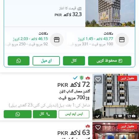
قیمت کا آغاز
32.3 لاکھ
PKR
دکانات
دکانات
43.77 لاکھ
-
1.45 کروڑ
46.15 لاکھ
-
2.03 کروڑ
100 مربع فیٹ
-
331 مربع فیٹ
92 مربع فیٹ
-
250 مربع فیٹ
محفوظ کریں
کال
ای میل
مقبول ترین
72 لاکھ
PKR
گلشنِ معمار, گداپ ٹاؤن
700 مربع فیٹ
شامل کی:1 ہفتہ پہل
(تبدیلی کی گئی:23 گھنٹے پہلے)
ایس ایم ایس
کال
1
17
مقبول ترین
63 لاکھ
PKR