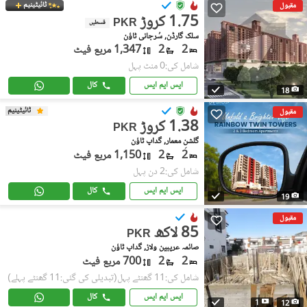
ٹائیٹینیم
مقبول
1.75 کروڑ
PKR
قسطیں
سلک گارڈن, سُرجانی ٹاؤن
2
2
1,347 مربع فیٹ
شامل کی:0 منٹ پہل
ایس ایم ایس
کال
18
ٹائیٹینیم
مقبول
1.38 کروڑ
PKR
گلشنِ معمار, گداپ ٹاؤن
2
2
1,150 مربع فیٹ
شامل کی:2 دن پہل
ایس ایم ایس
کال
19
مقبول
85 لاکھ
PKR
صائمہ عریبین ولاز, گداپ ٹاؤن
2
2
700 مربع فیٹ
شامل کی:11 گھنٹے پہل
(تبدیلی کی گئی:11 گھنٹے پہلے)
ایس ایم ایس
کال
1
12