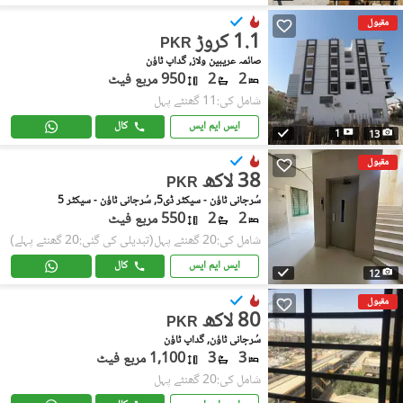
مقبول
1.1 کروڑ
PKR
صائمہ عریبین ولاز, گداپ ٹاؤن
2
2
950 مربع فیٹ
شامل کی:11 گھنٹے پہل
ایس ایم ایس
کال
1
13
مقبول
38 لاکھ
PKR
سُرجانی ٹاؤن - سیکٹر ڈی5, سُرجانی ٹاؤن - سیکٹر 5
2
2
550 مربع فیٹ
شامل کی:20 گھنٹے پہل
(تبدیلی کی گئی:20 گھنٹے پہلے)
ایس ایم ایس
کال
12
مقبول
80 لاکھ
PKR
سُرجانی ٹاؤن, گداپ ٹاؤن
3
3
1,100 مربع فیٹ
شامل کی:20 گھنٹے پہل