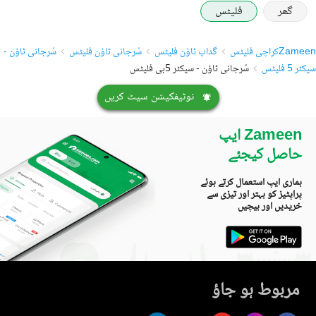
گھر
فلیٹس
Zameen
کراچی فلیٹس
گداپ ٹاؤن فلیٹس
سُرجانی ٹاؤن فلیٹس
سُرجانی ٹاؤن -
سیکٹر 5 فلیٹس
سُرجانی ٹاؤن - سیکٹر 5بی فلیٹس
نوٹیفکیشن سیٹ کریں
Zameen ایپ
حاصل کیجئے
ہماری ایپ استعمال کرتے ہوئے
پراپٹیز کو بہتر اور تیزی سے
خریدیں اور بیچیں
مربوط ہو جاؤ