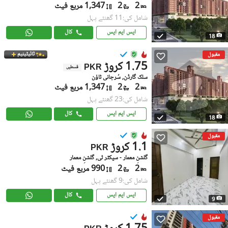
2
2
1,347 مربع فیٹ
شامل کی:11 گھنٹے پہل
ایس ایم ایس
کال
18
ٹائیٹینیم
مقبول
1.75 کروڑ
PKR
قسطیں
سلک گارڈن, سُرجانی ٹاؤن
2
2
1,347 مربع فیٹ
شامل کی:23 گھنٹے پہل
ایس ایم ایس
کال
18
مقبول
1.1 کروڑ
PKR
گلشنِ معمار - سیکٹر ٹی, گلشنِ معمار
2
2
990 مربع فیٹ
شامل کی:9 گھنٹے پہل
ایس ایم ایس
کال
9
مقبول