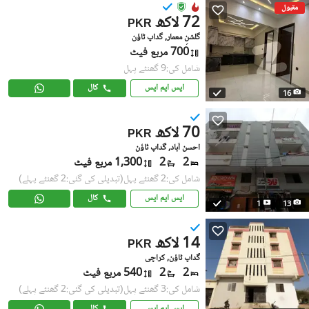
مقبول
72 لاکھ
PKR
گلشنِ معمار, گداپ ٹاؤن
700 مربع فیٹ
شامل کی:9 گھنٹے پہل
ایس ایم ایس
کال
16
70 لاکھ
PKR
احسن آباد, گداپ ٹاؤن
2
2
1,300 مربع فیٹ
شامل کی:2 گھنٹے پہل
(تبدیلی کی گئی:2 گھنٹے پہلے)
ایس ایم ایس
کال
1
13
14 لاکھ
PKR
گداپ ٹاؤن, کراچی
2
2
540 مربع فیٹ
شامل کی:3 گھنٹے پہل
(تبدیلی کی گئی:2 گھنٹے پہلے)
ایس ایم ایس
کال