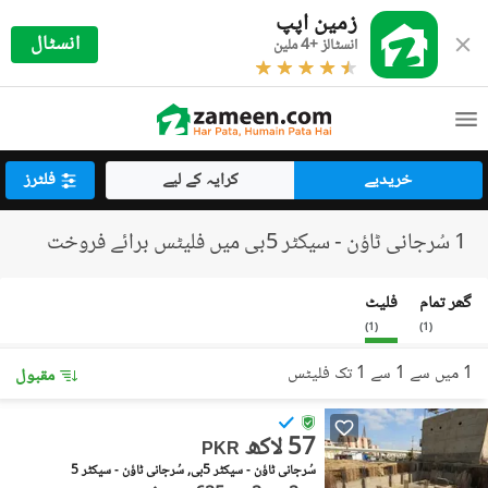
زمین اپپ
انسٹال
انسٹالز +4 ملین
خریدیے
کرایہ کے لیے
فلٹرز
1 سُرجانی ٹاؤن - سیکٹر 5بی میں فلیٹس برائے فروخت
گھر تمام
فلیٹ
)
1
(
)
1
(
1 میں سے 1 سے 1 تک فلیٹس
مقبول
57 لاکھ
PKR
سُرجانی ٹاؤن - سیکٹر 5بی, سُرجانی ٹاؤن - سیکٹر 5