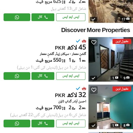
2
2
625 مربع فیٹ
شامل کی:13 گھنٹے پہل
ایس ایم ایس
کال
17
Discover More Properties
مقبول ترین
45 لاکھ
PKR
گلشنِ معمار - سیکٹر زیڈ, گلشنِ معمار
1
1
550 مربع فیٹ
شامل کی:1 دن پہل
(تبدیلی کی گئی:1 دن پہلے)
ایس ایم ایس
کال
1
9
مقبول ترین
32 لاکھ
PKR
احسن آباد, گداپ ٹاؤن
2
2
700 مربع فیٹ
شامل کی:6 دن پہل
(تبدیلی کی گئی:22 گھنٹے پہلے)
ایس ایم ایس
کال
1
8