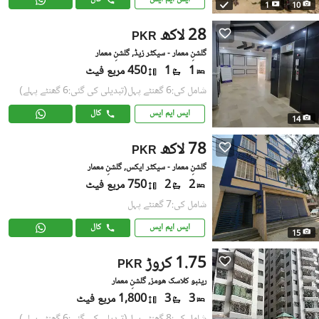
1
10
28 لاکھ
PKR
گلشنِ معمار - سیکٹر زیڈ, گلشنِ معمار
1
1
450 مربع فیٹ
شامل کی:6 گھنٹے پہل
(تبدیلی کی گئی:6 گھنٹے پہلے)
ایس ایم ایس
کال
14
78 لاکھ
PKR
گلشنِ معمار - سیکٹر ایکس, گلشنِ معمار
2
2
750 مربع فیٹ
شامل کی:7 گھنٹے پہل
ایس ایم ایس
کال
15
1.75 کروڑ
PKR
رینبو کلاسک هومز, گلشنِ معمار
3
3
1,800 مربع فیٹ