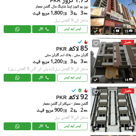
1.75 کروڑ
PKR
رین بو ٹاورز اینڈ شاپنگ مال, گلشنِ معمار
3
3
1,800 مربع فیٹ
شامل کی:9 گھنٹے پہل
ایس ایم ایس
کال
1
15
مقبول
85 لاکھ
PKR
گارڈن سٹی ۔ بلاک اے, گارڈن سٹی
3
3
1,200 مربع فیٹ
شامل کی:9 گھنٹے پہل
(تبدیلی کی گئی:9 گھنٹے پہلے)
ایس ایم ایس
کال
14
مقبول
92 لاکھ
PKR
گلشنِ معمار - سیکٹر آر, گلشنِ معمار
2
2
900 مربع فیٹ
شامل کی:9 گھنٹے پہل
ایس ایم ایس
کال
9