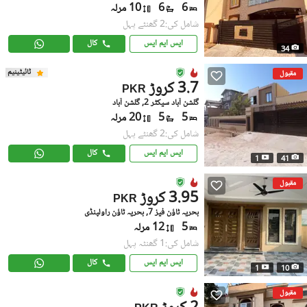
6
6
10 مرلہ
شامل کی:2 گھنٹے پہل
ایس ایم ایس
کال
34
ٹائیٹینیم
مقبول
3.7 کروڑ
PKR
گلشن آباد سیکٹر 2, گلشن آباد
5
5
20 مرلہ
شامل کی:2 گھنٹے پہل
ایس ایم ایس
کال
1
41
مقبول
3.95 کروڑ
PKR
بحریہ ٹاؤن فیز 7, بحریہ ٹاؤن راولپنڈی
5
12 مرلہ
شامل کی:1 گھنٹہ پہل
ایس ایم ایس
کال
1
10
مقبول