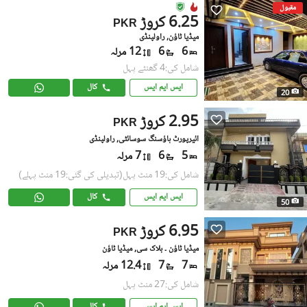
مقبول
6.25 کروڑ
PKR
میڈیا ٹاؤن, راولپنڈی
6
6
12 مرلہ
شامل کی:4 گھنٹے پہل
ایس ایم ایس
کال
20
2.95 کروڑ
PKR
ائیرپورٹ ہاؤسنگ سوسائٹی, راولپنڈی
5
6
7 مرلہ
شامل کی:19 منٹ پہل
(تبدیلی کی گئی:19 منٹ پہلے)
ایس ایم ایس
کال
50
6.95 کروڑ
PKR
میڈیا ٹاؤن ۔ بلاک سی, میڈیا ٹاؤن
7
7
12.4 مرلہ
شامل کی:27 منٹ پہل
ایس ایم ایس
کال