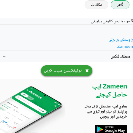
گھر
مکانات
6 مرلہ بنارس کالونی پراپرٹی
راولپنڈی پراپرٹی
Zameen
متعلقہ لنکس
نوٹیفکیشن سیٹ کریں
Zameen ایپ
حاصل کیجئے
ہماری ایپ استعمال کرتے ہوئے
پراپٹیز کو بہتر اور تیزی سے
خریدیں اور بیچیں