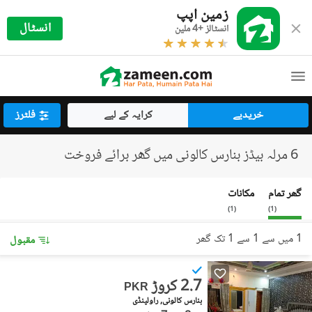
زمین اپپ
انسٹال
انسٹالز +4 ملین
خریدیے
کرایہ کے لیے
فلٹرز
6 مرلہ بیڈز بنارس کالونی میں گھر برائے فروخت
گھر تمام
مکانات
)
1
(
)
1
(
1 میں سے 1 سے 1 تک گھر
مقبول
2.7 کروڑ
PKR
بنارس کالونی, راولپنڈی