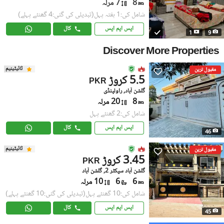
8
7 مرلہ
شامل کی:1 ہفتہ پہل
(تبدیلی کی گئی:4 گھنٹے پہلے)
ایس ایم ایس
کال
1
9
Discover More Properties
ٹائیٹینیم
مقبول ترین
5.5 کروڑ
PKR
گلشن آباد, راولپنڈی
8
20 مرلہ
شامل کی:2 گھنٹے پہل
ایس ایم ایس
کال
46
ٹائیٹینیم
مقبول ترین
3.45 کروڑ
PKR
گلشن آباد سیکٹر 2, گلشن آباد
6
6
10 مرلہ
شامل کی:10 گھنٹے پہل
(تبدیلی کی گئی:10 گھنٹے پہلے)
ایس ایم ایس
کال
45