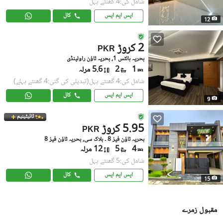
شامل کی:4 گھنٹے پہل
ایس ایم ایس
کال
12
2 کروڑ
PKR
بحریہ ہائٹس 1, بحریہ ٹاؤن راولپنڈی
1
2
5.6 مرلہ
شامل کی:4 گھنٹے پہل
(تبدیلی کی گئی:4 گھنٹے پہلے)
ایس ایم ایس
کال
9
ٹائیٹینیم
5.95 کروڑ
PKR
بحریہ ٹاؤن فیز 8 ۔ بلاک سی, بحریہ ٹاؤن فیز 8
4
5
12 مرلہ
شامل کی:5 گھنٹے پہل
ایس ایم ایس
کال
15
مقبول زمرے