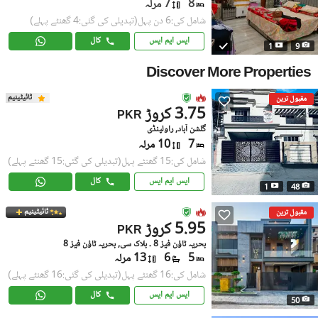
8
7 مرلہ
شامل کی:6 دن پہل
(تبدیلی کی گئی:4 گھنٹے پہلے)
ایس ایم ایس
کال
1
9
Discover More Properties
ٹائیٹینیم
مقبول ترین
3.75 کروڑ
PKR
گلشن آباد, راولپنڈی
7
10 مرلہ
شامل کی:15 گھنٹے پہل
(تبدیلی کی گئی:15 گھنٹے پہلے)
ایس ایم ایس
کال
1
48
ٹائیٹینیم
مقبول ترین
5.95 کروڑ
PKR
بحریہ ٹاؤن فیز 8 ۔ بلاک سی, بحریہ ٹاؤن فیز 8
5
6
13 مرلہ
شامل کی:16 گھنٹے پہل
(تبدیلی کی گئی:16 گھنٹے پہلے)
ایس ایم ایس
کال
50