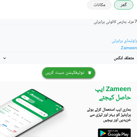
گھر
مکانات
7 مرلہ بنارس کالونی پراپرٹی
راولپنڈی پراپرٹی
Zameen
متعلقہ لنکس
نوٹیفکیشن سیٹ کریں
Zameen ایپ
حاصل کیجئے
ہماری ایپ استعمال کرتے ہوئے
پراپٹیز کو بہتر اور تیزی سے
خریدیں اور بیچیں