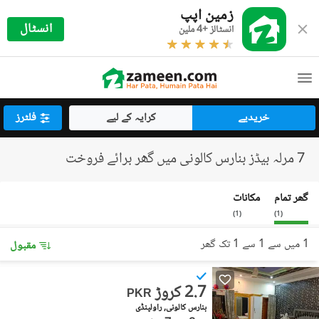
زمین اپپ
انسٹال
انسٹالز +4 ملین
خریدیے
کرایہ کے لیے
فلٹرز
7 مرلہ بیڈز بنارس کالونی میں گھر برائے فروخت
گھر تمام
مکانات
)
1
(
)
1
(
1 میں سے 1 سے 1 تک گھر
مقبول
2.7 کروڑ
PKR
بنارس کالونی, راولپنڈی