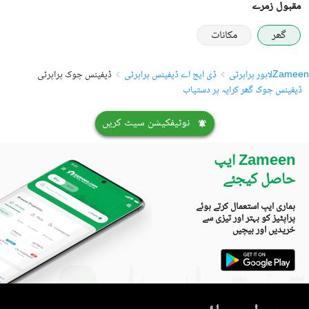
مقبول زمرے
گھر
مکانات
Zameen
لاہور پراپرٹی
ڈی ایچ اے ڈیفینس پراپرٹی
ڈیفینس چوک پراپرٹی
ڈیفینس چوک گھر کرایہ پر دستیاب
نوٹیفکیشن سیٹ کریں
Zameen ایپ
حاصل کیجئے
ہماری ایپ استعمال کرتے ہوئے
پراپٹیز کو بہتر اور تیزی سے
خریدیں اور بیچیں