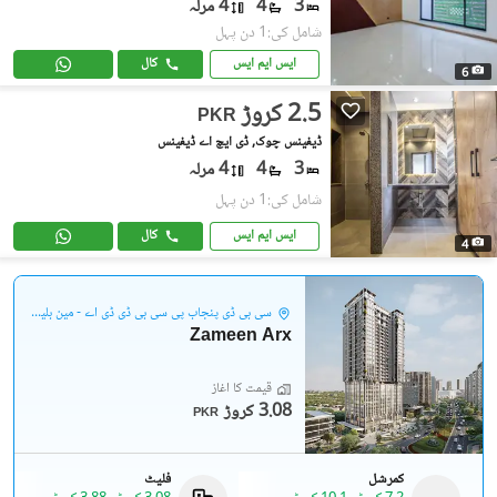
3
4
4 مرلہ
شامل کی:1 دن پہل
ایس ایم ایس
کال
6
2.5 کروڑ
PKR
ڈیفینس چوک, ڈی ایچ اے ڈیفینس
3
4
4 مرلہ
شامل کی:1 دن پہل
ایس ایم ایس
کال
4
سی بی ڈی پنجاب پی سی بی ڈی ڈی اے - مین بلیوارڈ گلبرگ
Zameen Arx
قیمت کا آغاز
3.08 کروڑ
PKR
کمرشل
فلیٹ