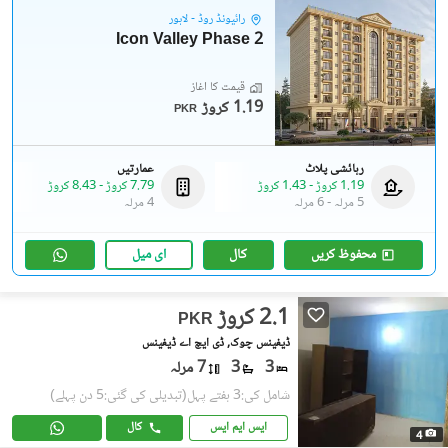
رائیونڈ روڈ - لاہور
Icon Valley Phase 2
قیمت کا آغاز
1.19 کروڑ
PKR
رہائشی پلاٹ
عمارتیں
1.19 کروڑ
-
1.43 کروڑ
7.79 کروڑ
-
8.43 کروڑ
5 مرلہ
-
6 مرلہ
4 مرلہ
محفوظ کریں
کال
ای میل
2.1 کروڑ
PKR
ڈیفینس چوک, ڈی ایچ اے ڈیفینس
3
3
7 مرلہ
شامل کی:3 ہفتے پہل
(تبدیلی کی گئی:5 دن پہلے)
ایس ایم ایس
کال
4