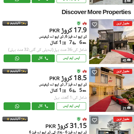
8
Discover More Properties
ٹائیٹینیم
مقبول ترین
17.9 کروڑ
PKR
ڈی ایچ اے فیز 6, ڈی ایچ اے ڈیفینس
6
7
1 کنال
شامل کی:36 منٹ پہل
(تبدیلی کی گئی:32 منٹ پہلے)
ایس ایم ایس
کال
45
ٹائیٹینیم
مقبول ترین
18.5 کروڑ
PKR
ڈی ایچ اے فیز 7, ڈی ایچ اے ڈیفینس
5
6
1 کنال
شامل کی:1 گھنٹہ پہل
ایس ایم ایس
کال
21
ٹائیٹینیم
مقبول ترین
31.15 کروڑ
PKR
ڈی ایچ اے فیز 6 - بلاک کے, ڈی ایچ اے فیز 6