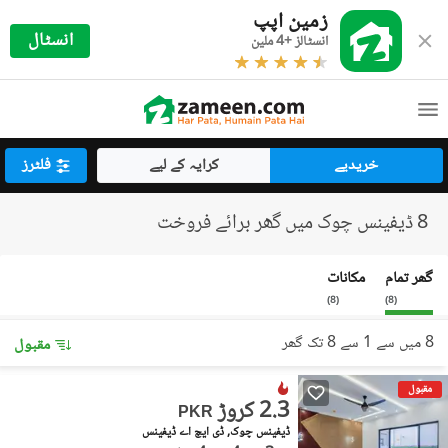
زمین اپپ
انسٹال
انسٹالز +4 ملین
خریدیے
کرایہ کے لیے
فلٹرز
8 ڈیفینس چوک میں گھر برائے فروخت
گھر تمام
مکانات
)
8
(
)
8
(
8 میں سے 1 سے 8 تک گھر
مقبول
مقبول
2.3 کروڑ
PKR
ڈیفینس چوک, ڈی ایچ اے ڈیفینس