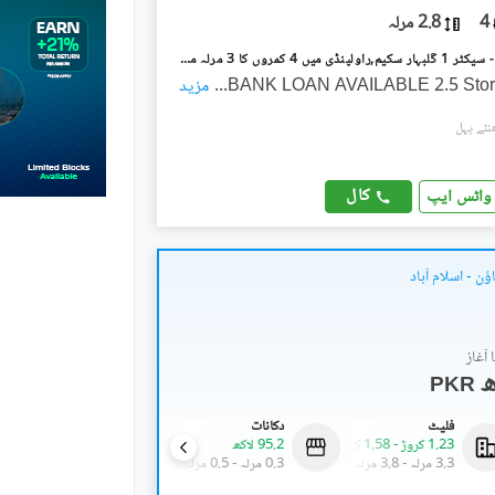
4
2.8 مرلہ
گلبہار سکیم - سیکٹر 1 گلبہار سکیم,راولپنڈی میں 4 کمروں کا 3 مرلہ مکان 1.0 کروڑ میں برائے فروخت۔
BANK LOAN AVAILABLE 2.5 Stor
...
مزید
کال
واٹس ایپ
ٔن - اسلام آباد
آغاز
PKR
فلیٹ
دکانات
دکانات
1.23 کروڑ
-
1.58 کروڑ
95.2 لاکھ
73.79 لاکھ
-
3.88 کروڑ
3.3 مرلہ
-
3.8 مرلہ
0.3 مرلہ
-
0.5 مرلہ
0.6 مرلہ
-
2.1 مرلہ