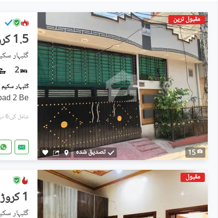
مقبول ترین
1.5 کروڑ
گلبہار سکیم - سیک
2
bad 2 Be
شامل کی:6 دن پہل
تصدیق شدہ
15
مقبول
1 کروڑ
گلبہار سکیم - سیک