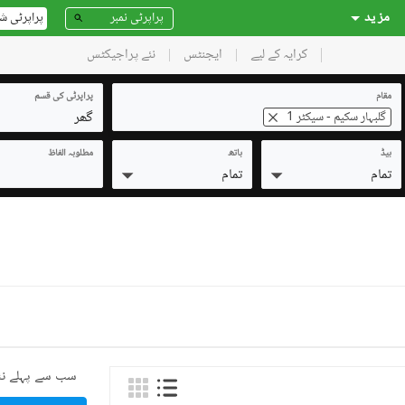
مز ید
پراپرٹی ش
کرایہ کے لیے
ایجنٹس
نئے پراجیکٹس
مقام
پراپرٹی کی قسم
گھر
گلبہار سکیم - سیکٹر 1
بیڈ
باتھ
مطلوبہ الفاظ
تمام
تمام
سب سے پہلے نئ