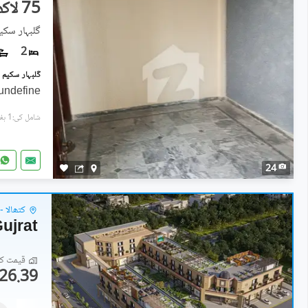
75 لاکھ
گلبہار سکیم - سیک
2
undefine
شامل کی:1 ہفتہ پہل
24
کتھالا -
Gujrat
قیمت کا 
26.39 لاکھ
علاوہ