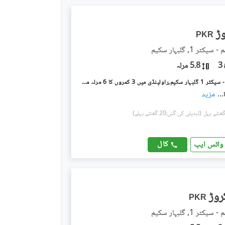
PKR
ٹر 1, گلبہار سکیم
3
5.8 مرلہ
گلبہار سکیم - سیکٹر 1 گلبہار سکیم,راولپنڈی میں 3 کمروں کا 6 مرلہ مکان 1.4 کروڑ میں برائے فروخت۔
...
مزید
(تبدیلی کی گئی:20 گھنٹے پہلے)
کال
واٹس ایپ
PKR
ٹر 1, گلبہار سکیم