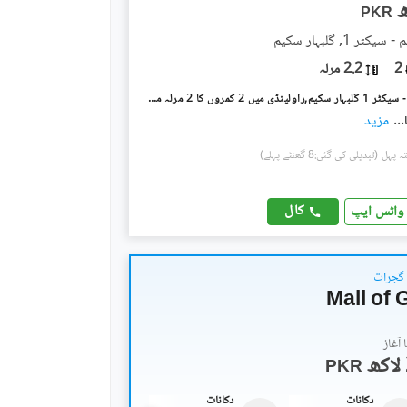
PKR
ٹر 1, گلبہار سکیم
2
2.2 مرلہ
گلبہار سکیم - سیکٹر 1 گلبہار سکیم,راولپنڈی میں 2 کمروں کا 2 مرلہ مکان 75.0 لاکھ میں برائے فروخت۔
...
مزید
(تبدیلی کی گئی:8 گھنٹے پہلے)
کال
واٹس ایپ
 گجرات
Mall of 
آغاز
PKR
دکانات
دکانات
علاوہ