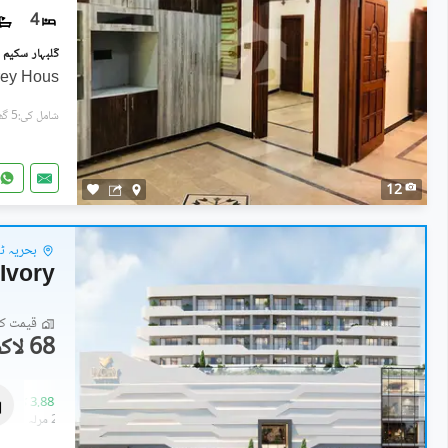
4
ey Hous
شامل کی:5 گھنٹے پہل
12
بحریہ ٹاو
Ivory
قیمت کا 
68 لاکھ
دکانات
73.79 لاکھ
-
3.88 کروڑ
0.6 مرلہ
-
2.1 مرلہ