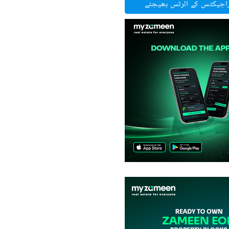
راجیکٹس کے الرٹس بھیجئے