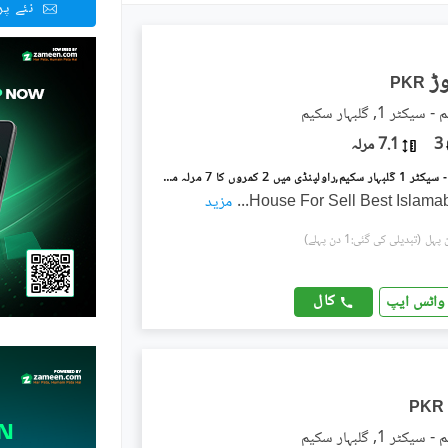
نئے پ
PKR
ٹر 1, گلبہار سکیم
3
7.1 مرلہ
گلبہار سکیم - سیکٹر 1 گلبہار سکیم,راولپنڈی میں 2 کمروں کا 7 مرلہ مکان 1.5 کروڑ میں برائے فروخت۔
House For Sell Best Islama
...
مزید
(تبدیلی کی گئی:1 دن پہلے)
کال
واٹس ایپ
PKR
ٹر 1, گلبہار سکیم