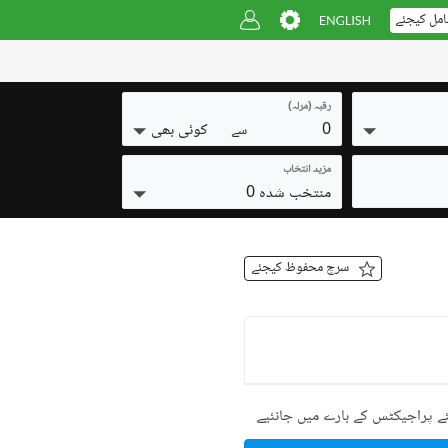
امل کیجئے
رقبہ (مرلہ)
0
کوئی بھی
سے
مزید انتخاب
منتخب شدہ 0
سرچ محفوظ کیجئے
ے پراجیکٹس کے بارے میں جانئیے