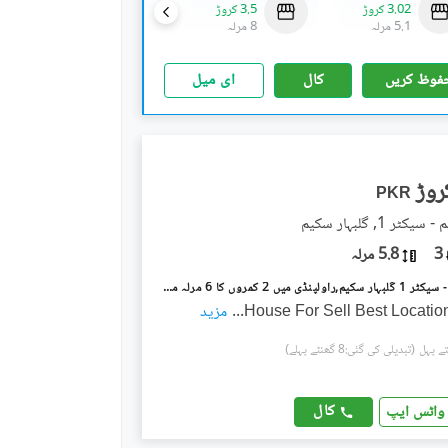
3.02 کروڑ
3.5 کروڑ
13.95 کروڑ
5.1 مرلہ
8 مرلہ
2.1 کنال
فوظ کریں
کال
ای میل
PKR
ٹر 1, گلبہار سکیم
3
5.8 مرلہ
گلبہار سکیم - سیکٹر 1 گلبہار سکیم,راولپنڈی میں 2 کمروں کا 6 مرلہ مکان 1.28 کروڑ میں برائے فروخت۔
House For Sell Best Locatio
...
مزید
(تبدیلی کی گئی:8 گھنٹے پہلے)
کال
واٹس ایپ