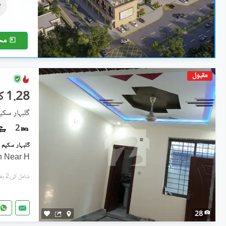
13.95 کروڑ
2.1 کنال
مح
مقبول
1.28 کروڑ
گلبہار سکیم - سیک
2
n Near H
شامل کی:2 ہفتے پہل
28