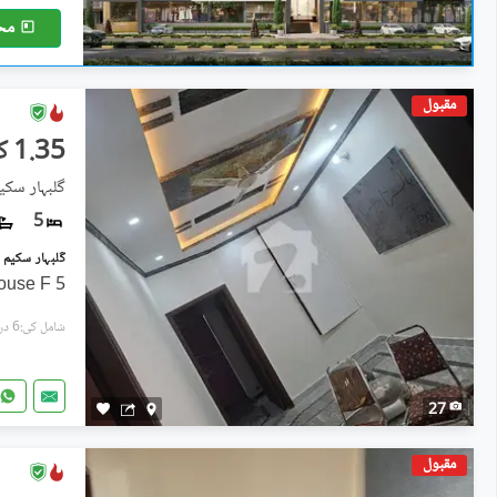
مح
مقبول
1.35 کروڑ
گلبہار سکیم - سیک
5
5 Marla Corner Double Story House F
شامل کی:6 دن پہل
27
مقبول