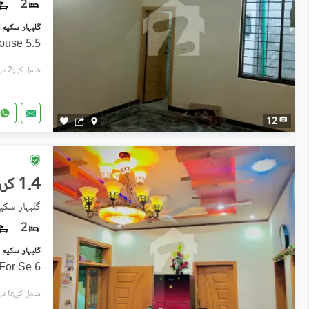
2
5.5 Mala. House For Sale New House
شامل کی:2 دن پہل
12
1.4 کروڑ
گلبہار سکیم - سیک
2
6 Marla Sangal Furnish House For Se
شامل کی:6 دن پہل