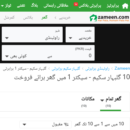
نیا
پراپرٹیز
پراپرٹی بلاکس
علاقائی راہنمائی
بلاگ
نقشے
ٹولز
خریدیے
گھر
پلاٹس
کمرشل
مقصد
شہر
خریدیے
راولپنڈی
قیمت (PKR)
0
کوئی بھی
سے
Zameen
راولپنڈی پراپرٹی
گلبہار سکیم پراپرٹی
گلبہار سکیم - سیکٹر 1 پراپرٹی
10 گلبہار سکیم - سیکٹر 1 میں گھر برائے فروخت
گھر تمام
مکانات
)
10
(
)
10
(
10 میں سے 1 سے 10 تک گھر
مقبول