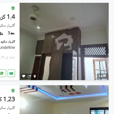
1.4 کروڑ
گلبہار سکیم - سیک
3
undefine
شامل کی:21 گھنٹے پہل
14
1.23 کروڑ
گلبہار سکیم - سیک