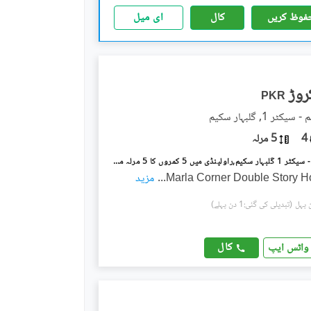
فوظ کریں
کال
ای میل
PKR
ٹر 1, گلبہار سکیم
4
5 مرلہ
گلبہار سکیم - سیکٹر 1 گلبہار سکیم,راولپنڈی میں 5 کمروں کا 5 مرلہ مکان 1.35 کروڑ میں برائے فروخت۔
...
مزید
(تبدیلی کی گئی:1 دن پہلے)
کال
واٹس ایپ