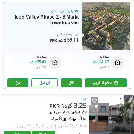
رائیونڈ روڈ - لاہور
Icon Valley Phase 2 - 3 Marla
Townhouses
قیمت کا آغاز
59.11 لاکھ
PKR
مکانات
مکانات
62.27 لاکھ
65.43 لاکھ
2.7 مرلہ
2.5 مرلہ
محفوظ کریں
کال
ای میل
3.25 کروڑ
PKR
ایڈن ایونیو ایکسٹینشن, لاہور
3
4
8 مرلہ
شامل کی:1 ہفتہ پہل
(تبدیلی کی گئی:2 دن پہلے)