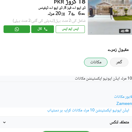
18 کروڑ
PKR
ڈی ایچ اے فیز 8, ڈی ایچ اے ڈیفینس
6
7
20 مرلہ
شامل کی:2 منٹ پہل
(تبدیلی کی گئی:2 منٹ پہلے)
ایس ایم ایس
کال
49
مقبول زمرے
گھر
مکانات
10 مرلہ ایڈن ایونیو ایکسٹینشن مکانات
لاہور مکانات
Zameen
ایڈن ایونیو ایکسٹینشن 10 مرلہ مکانات کرایہ پر دستیاب
متعلقہ لنکس