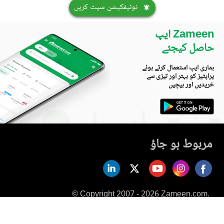
نوٹیفکیشن سیٹ کریں
Zameen ایپ
حاصل کیجئے
ہماری ایپ استعمال کرتے ہوئے
پراپٹیز کو بہتر اور تیزی سے
خریدیں اور بیچیں
مربوط ہو جاؤ
© Copyright 2007 - 2026 Zameen.com.
All Rights Reserved