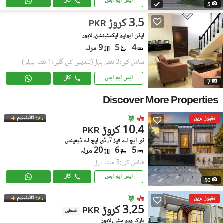
ایس ایم ایس
کال
5
3.5 کروڑ
PKR
ایڈن ایونیو ایکسٹینشن, لاہور
4
5
9 مرلہ
شامل کی:3 ہفتے پہل
(تبدیلی کی گئی:1 ہفتہ پہلے)
ایس ایم ایس
کال
7
Discover More Properties
ٹائیٹینیم
مقبول ترین
10.4 کروڑ
PKR
ڈی ایچ اے فیز 7, ڈی ایچ اے ڈیفینس
5
6
20 مرلہ
شامل کی:3 منٹ پہل
ایس ایم ایس
کال
50
ٹائیٹینیم
مقبول ترین
3.25 کروڑ
PKR
قسطیں
پارک ویو سٹی, لاہور