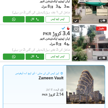
ایڈن ایونیو ایکسٹینشن, لاہور
3
3
8 مرلہ
شامل کی:1 ہفتہ پہل
(تبدیلی کی گئی:2 دن پہلے)
ایس ایم ایس
کال
5
مقبول
3.4 کروڑ
PKR
ایڈن ایونیو ایکسٹینشن, لاہور
4
8 مرلہ
شامل کی:2 ہفتے پہل
(تبدیلی کی گئی:2 دن پہلے)
ایس ایم ایس
کال
41
این ایس آئی ٹی سٹی - ڈی ایچ اے ڈیفینس
Zameen Vault
قیمت کا آغاز
2.14 کروڑ
PKR