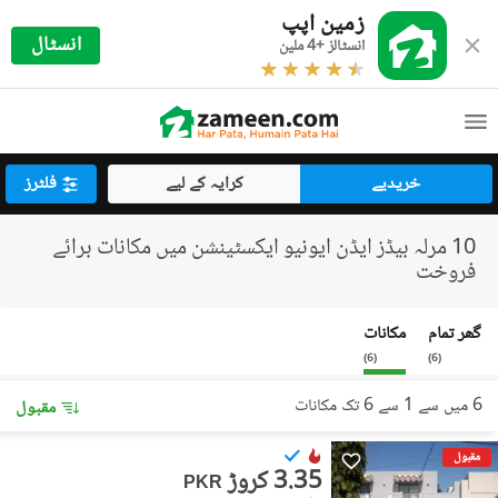
زمین اپپ
انسٹال
انسٹالز +4 ملین
خریدیے
کرایہ کے لیے
فلٹرز
10 مرلہ بیڈز ایڈن ایونیو ایکسٹینشن میں مکانات برائے
فروخت
گھر تمام
مکانات
)
6
(
)
6
(
6 میں سے 1 سے 6 تک مکانات
مقبول
مقبول
3.35 کروڑ
PKR