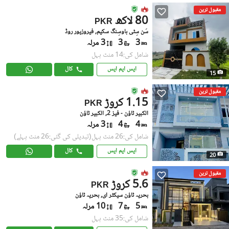
مقبول ترین
80 لاکھ
PKR
سَن سِٹی ہاوسِنگ سکیم, فیروزپور روڈ
3
3
3 مرلہ
شامل کی:14 منٹ پہل
ایس ایم ایس
کال
15
مقبول ترین
1.15 کروڑ
PKR
الکبیر ٹاؤن - فیز 2, الکبیر ٹاؤن
4
4
3 مرلہ
شامل کی:26 منٹ پہل
(تبدیلی کی گئی:26 منٹ پہلے)
ایس ایم ایس
کال
20
مقبول ترین
5.6 کروڑ
PKR
بحریہ ٹاؤن سیکٹر ای, بحریہ ٹاؤن
5
7
10 مرلہ
شامل کی:35 منٹ پہل