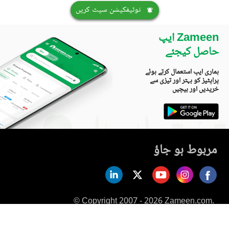
نوٹیفکیشن سیٹ کریں
Zameen ایپ
حاصل کیجئے
ہماری ایپ استعمال کرتے ہوئے
پراپٹیز کو بہتر اور تیزی سے
خریدیں اور بیچیں
مربوط ہو جاؤ
© Copyright 2007 - 2026 Zameen.com.
All Rights Reserved