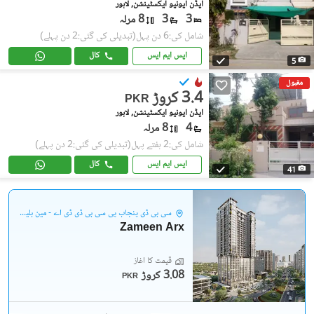
ایڈن ایونیو ایکسٹینشن, لاہور
3
3
8 مرلہ
شامل کی:6 دن پہل
(تبدیلی کی گئی:2 دن پہلے)
ایس ایم ایس
کال
5
مقبول
3.4 کروڑ
PKR
ایڈن ایونیو ایکسٹینشن, لاہور
4
8 مرلہ
شامل کی:2 ہفتے پہل
(تبدیلی کی گئی:2 دن پہلے)
ایس ایم ایس
کال
41
سی بی ڈی پنجاب پی سی بی ڈی ڈی اے - مین بلیوارڈ گلبرگ
Zameen Arx
قیمت کا آغاز
3.08 کروڑ
PKR