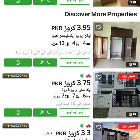
ایس ایم ایس
کال
7
Discover More Properties
3.95 کروڑ
PKR
ایڈن ایونیو ایکسٹینشن, لاہور
4
4
12 مرلہ
شامل کی:1 ہفتہ پہل
(تبدیلی کی گئی:2 دن پہلے)
ایس ایم ایس
کال
18
ٹائیٹینیم
مقبول ترین
3.75 کروڑ
PKR
لیک سٹی, رائیونڈ روڈ
6
7
7 مرلہ
شامل کی:18 منٹ پہل
ایس ایم ایس
کال
18
ٹائیٹینیم
مقبول ترین
3.3 کروڑ
PKR
قسطیں