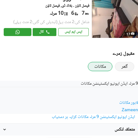
فیصل ٹاؤن ۔ بلاک ڈی, فیصل ٹاؤن
7
6
10 مرلہ
شامل کی:2 منٹ پہل
(تبدیلی کی گئی:2 منٹ پہلے)
ایس ایم ایس
کال
17
مقبول زمرے
گھر
مکانات
9 مرلہ ایڈن ایونیو ایکسٹینشن مکانات
لاہور مکانات
Zameen
ایڈن ایونیو ایکسٹینشن 9 مرلہ مکانات کرایہ پر دستیاب
متعلقہ لنکس