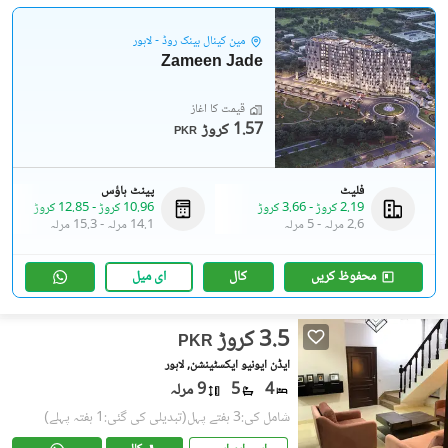
مین کینال بینک روڈ - لاہور
Zameen Jade
قیمت کا آغاز
1.57 کروڑ
PKR
فلیٹ
پینٹ ہاؤس
2.19 کروڑ
-
3.66 کروڑ
10.96 کروڑ
-
12.85 کروڑ
2.6 مرلہ
-
5 مرلہ
14.1 مرلہ
-
15.3 مرلہ
محفوظ کریں
کال
ای میل
3.5 کروڑ
PKR
ایڈن ایونیو ایکسٹینشن, لاہور
4
5
9 مرلہ
شامل کی:3 ہفتے پہل
(تبدیلی کی گئی:1 ہفتہ پہلے)