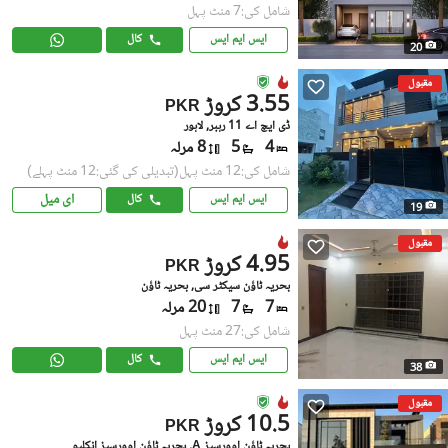
شامل کی:7 منٹ پہل
ایس ایم ایس
کال
20
مقبول
3.55 کروڑ
PKR
ڈی ایچ اے 11 رہبر, لاہور
4
5
8 مرلہ
شامل کی:12 منٹ پہل
(تبدیلی کی گئی:12 منٹ پہلے)
ای میل
ایس ایم ایس
کال
19
مقبول
4.95 کروڑ
PKR
بحریہ ٹاؤن سیکٹر سی, بحریہ ٹاؤن
7
7
20 مرلہ
شامل کی:27 منٹ پہل
ایس ایم ایس
کال
38
مقبول
10.5 کروڑ
PKR
بحریہ ٹاؤن اوورسیز A, بحریہ ٹاؤن اوورسیز انکلیو