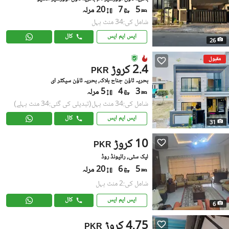
5
7
20 مرلہ
شامل کی:34 منٹ پہل
ایس ایم ایس
کال
26
مقبول
2.4 کروڑ
PKR
بحریہ ٹاؤن جناح بلاک, بحریہ ٹاؤن سیکٹر ای
3
4
5 مرلہ
شامل کی:34 منٹ پہل
(تبدیلی کی گئی:34 منٹ پہلے)
ایس ایم ایس
کال
31
10 کروڑ
PKR
لیک سٹی, رائیونڈ روڈ
5
6
20 مرلہ
شامل کی:2 منٹ پہل
ایس ایم ایس
کال
6
4.75 کروڑ
PKR