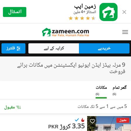
زمین اپپ
انسٹال
انسٹالز +4 ملین
خریدیے
کرایہ کے لیے
فلٹرز
9 مرلہ بیڈز ایڈن ایونیو ایکسٹینشن میں مکانات برائے
فروخت
گھر تمام
مکانات
)
6
(
)
6
(
5 میں سے 1 سے 5 تک مکانات
مقبول
مقبول
3.35 کروڑ
PKR