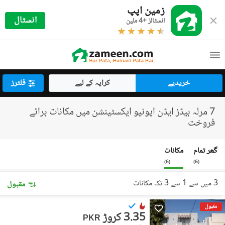
زمین اپپ
انسٹال
انسٹالز +4 ملین
خریدیے
کرایہ کے لیے
فلٹرز
7 مرلہ بیڈز ایڈن ایونیو ایکسٹینشن میں مکانات برائے
فروخت
گھر تمام
مکانات
)
6
(
)
6
(
3 میں سے 1 سے 3 تک مکانات
مقبول
مقبول
3.35 کروڑ
PKR