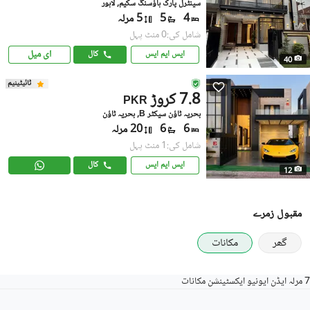
سینٹرل پارک ہاؤسنگ سکیم, لاہور
4
5
5 مرلہ
شامل کی:0 منٹ پہل
ای میل
ایس ایم ایس
کال
40
ٹائیٹینیم
7.8 کروڑ
PKR
بحریہ ٹاؤن سیکٹر B, بحریہ ٹاؤن
6
6
20 مرلہ
شامل کی:1 منٹ پہل
ایس ایم ایس
کال
12
مقبول زمرے
گھر
مکانات
7 مرلہ ایڈن ایونیو ایکسٹینشن مکانات