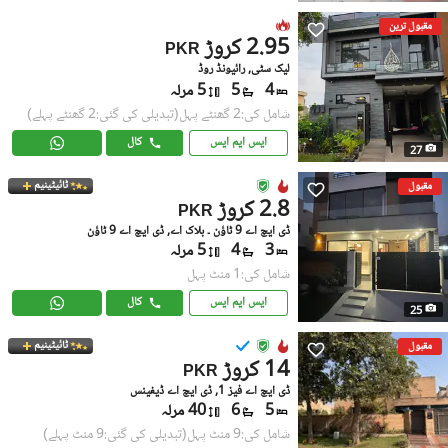
مقبول ترین
2.95 کروڑ
PKR
لیک سٹی, رائیونڈ روڈ
4
5
5 مرلہ
شامل کی:2 گھنٹے پہل
(تبدیلی کی گئی:2 گھنٹے پہلے)
ایس ایم ایس
کال
27
ٹائیٹینیم
مقبول
2.8 کروڑ
PKR
ڈی ایچ اے 9 ٹاؤن ۔ بلاک اے, ڈی ایچ اے 9 ٹاؤن
3
4
5 مرلہ
شامل کی:1 منٹ پہل
ایس ایم ایس
کال
25
ٹائیٹینیم
مقبول
14 کروڑ
PKR
ڈی ایچ اے فیز 1, ڈی ایچ اے ڈیفینس
5
6
40 مرلہ
شامل کی:9 منٹ پہل
(تبدیلی کی گئی:9 منٹ پہلے)