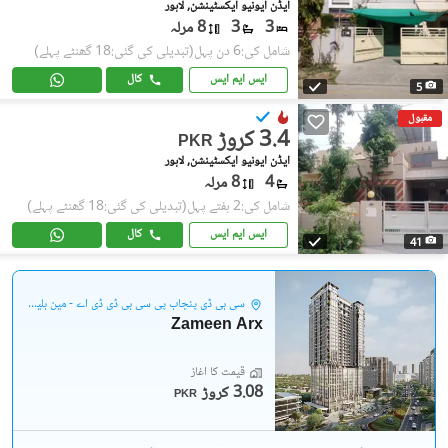
ایڈن ایونیو ایکسٹینشن, لاہور
3
3
8 مرلہ
شامل کی:6 دن پہل
(تبدیلی کی گئی:18 گھنٹے پہلے)
ایس ایم ایس
کال
5
مقبول
3.4 کروڑ
PKR
ایڈن ایونیو ایکسٹینشن, لاہور
4
8 مرلہ
شامل کی:2 ہفتے پہل
(تبدیلی کی گئی:18 گھنٹے پہلے)
ایس ایم ایس
کال
41
سی بی ڈی پنجاب پی سی بی ڈی ڈی اے - مین بلیوارڈ گلبرگ
Zameen Arx
قیمت کا آغاز
3.08 کروڑ
PKR