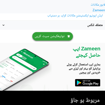
لاہور مکانات
Zameen
ایڈن ایونیو ایکسٹینشن مکانات کرایہ پر دستیاب
متعلقہ لنکس
نوٹیفکیشن سیٹ کریں
Zameen ایپ
حاصل کیجئے
ہماری ایپ استعمال کرتے ہوئے
پراپٹیز کو بہتر اور تیزی سے
خریدیں اور بیچیں
مربوط ہو جاؤ