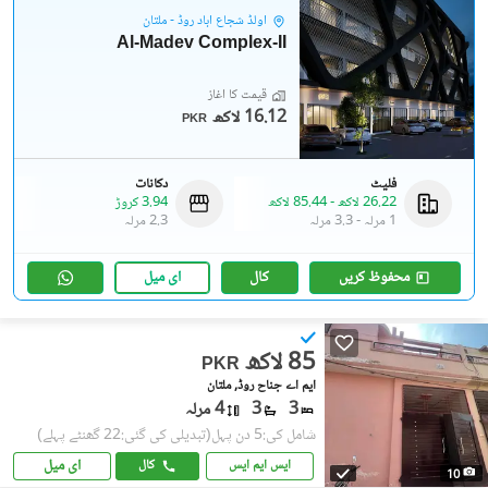
اولڈ شجاع آباد روڈ - ملتان
Al-Madev Complex-II
قیمت کا آغاز
16.12 لاکھ
PKR
فلیٹ
دکانات
26.22 لاکھ
-
85.44 لاکھ
3.94 کروڑ
1 مرلہ
-
3.3 مرلہ
2.3 مرلہ
محفوظ کریں
کال
ای میل
85 لاکھ
PKR
ایم اے جناح روڈ, ملتان
3
3
4 مرلہ
شامل کی:5 دن پہل
(تبدیلی کی گئی:22 گھنٹے پہلے)
ای میل
ایس ایم ایس
کال
10