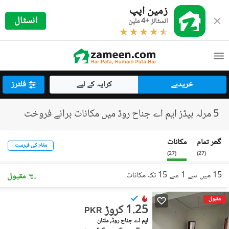
زمین اپپ
انسٹال
انسٹالز +4 ملین
خریدیے
کرایہ کے لیے
فلٹرز
5 مرلہ بیڈز ایم اے جناح روڈ میں مکانات برائے فروخت
گھر تمام
مکانات
مقام کی فہرست
)
27
(
)
27
(
15 میں سے 1 سے 15 تک مکانات
مقبول
مقبول
1.25 کروڑ
PKR
ایم اے جناح روڈ, ملتان