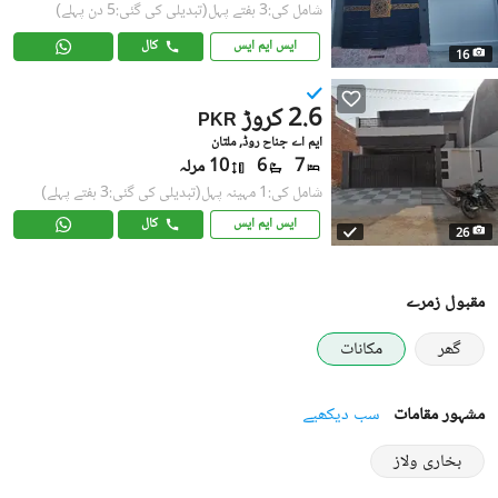
شامل کی:3 ہفتے پہل
(تبدیلی کی گئی:5 دن پہلے)
ایس ایم ایس
کال
16
2.6 کروڑ
PKR
ایم اے جناح روڈ, ملتان
7
6
10 مرلہ
شامل کی:1 مہینہ پہل
(تبدیلی کی گئی:3 ہفتے پہلے)
ایس ایم ایس
کال
26
مقبول زمرے
گھر
مکانات
مشہور مقامات
سب دیکھیے
بخاری ولاز