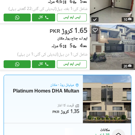
5
6
4.6 مرلہ
شامل کی:1 ہفتہ پہل
(تبدیلی کی گئی:22 گھنٹے پہلے)
ایس ایم ایس
کال
10
1.65 کروڑ
PKR
ایم اے جناح روڈ, ملتان
4
5
6 مرلہ
شامل کی:1 دن پہل
(تبدیلی کی گئی:1 دن پہلے)
ایس ایم ایس
کال
20
میٹیٹل روڈ - ملتان
Platinum Homes DHA Multan
قیمت کا آغاز
1.35 کروڑ
PKR
مکانات