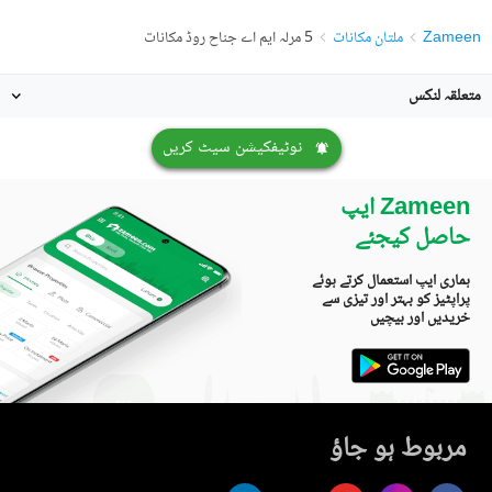
Zameen
ملتان مکانات
5 مرلہ ایم اے جناح روڈ مکانات
متعلقہ لنکس
نوٹیفکیشن سیٹ کریں
Zameen ایپ
حاصل کیجئے
ہماری ایپ استعمال کرتے ہوئے
پراپٹیز کو بہتر اور تیزی سے
خریدیں اور بیچیں
مربوط ہو جاؤ