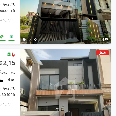
5 Marla Modern Brand New House In
شامل کی:6 گھنٹے پہل
14
مقبول
2.15 کروڑ
رائل آرچرڈ
4
5-Marla Modern Elevation House for
شامل کی:1 دن پہل