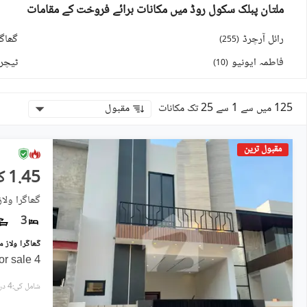
ملتان پبلک سکول روڈ میں مکانات برائے فروخت کے مقامات
رائل آرچرڈ
گھاگر
)
255
(
فاطمہ ایونیو
ٹیچرز
)
10
(
125 میں سے 1 سے 25 تک مکانات
مقبول
مقبول ترین
1.45 کروڑ
گھاگرا ولا
3
4 marla designer new house for sale
شامل کی:4 دن پہل