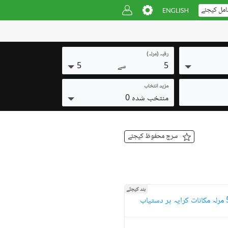
امل کیجئے
رقبہ (مرلہ)
5
5
سے
مزید انتخاب
منتخب شدہ 0
سرچ محفوظ کیجئے
بند کیجئے