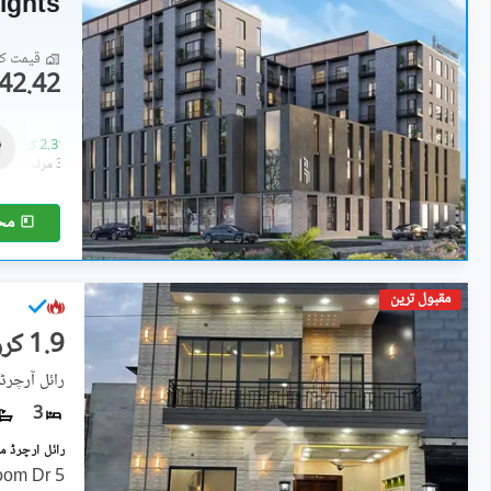
ights
قیمت کا 
42.42 لاکھ
دکانات
1.14 کروڑ
-
2.31 کروڑ
1.4 مرلہ
-
3.6 مرلہ
مح
مقبول ترین
1.9 کروڑ
رائل آرچرڈ
3
5 Marla House For Sale 4 Bedroom Dr