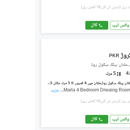
(تبدیلی کی گئی:18 گھنٹے پہلے)
کال
واٹس ایپ
PKR
, ملتان پبلک سکول روڈ
4
5 مرلہ
رائل آرچرڈ ملتان پبلک سکول روڈ,ملتان میں 4 کمروں کا 5 مرلہ مکان 1.95 کروڑ میں برائے فروخت۔
...
مزید
(تبدیلی کی گئی:18 گھنٹے پہلے)
کال
واٹس ایپ