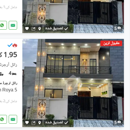
شامل کی:1 ہفتہ پہل
تصدیق شدہ
5
مقبول ترین
1.95 کروڑ
رائل آرچرڈ
4
5 Marla 4 Bedroom Drwaing Room Roya
شامل کی:2 ہفتے پہل
تصدیق شدہ
5