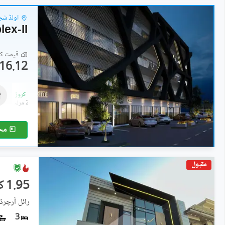
اولڈ شجا
ex-II
قیمت کا 
16.12 لاکھ
دکانات
31.5 لاکھ
-
1 کروڑ
0.7 مرلہ
-
2.1 مرلہ
مح
مقبول
1.95 کروڑ
رائل آرچرڈ
3