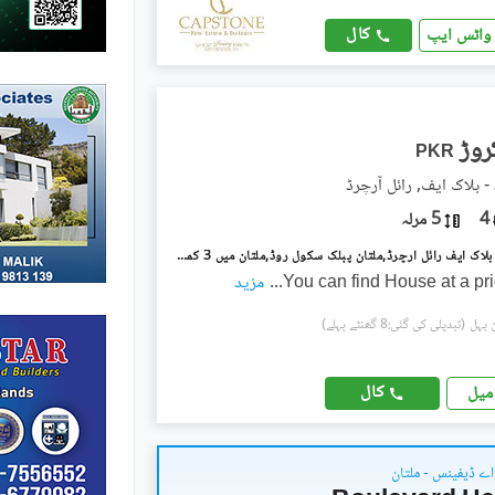
کال
واٹس ایپ
PKR
- بلاک ایف, رائل آرچرڈ
4
5 مرلہ
رائل آرچرڈ - بلاک ایف رائل آرچرڈ,ملتان پبلک سکول روڈ,ملتان میں 3 کمروں کا 5 مرلہ مکان 1.95 کروڑ میں برائے فروخت۔
You can find House at a pr
...
مزید
(تبدیلی کی گئی:8 گھنٹے پہلے)
کال
میل
اے ڈیفینس - ملتان