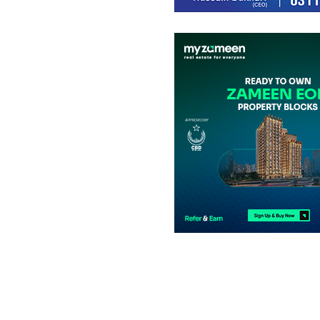
دکانات
44.23 لاکھ
-
1.46 کروڑ
0.5 مرلہ
-
1.5 مرلہ