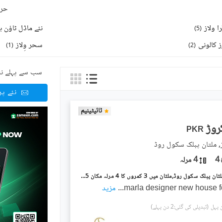
حرو
ا ولاز
نئے ماڈل ٹاؤن ہ
)
5
(
 کالونی
سحر وِلاز
)
1
(
)
2
(
سب سے پہلے نئ
نئے پ
ٹائیٹینیم
PKR
ز, ملتان پبلک سکول روڈ
4
4 مرلہ
گھاگرا ولاز ملتان پبلک سکول روڈ,ملتان میں 3 کمروں کا 4 مرلہ مکان 1.45 کروڑ میں برائے فروخت۔
...
مزید
(تبدیلی کی گئی:2 دن پہلے)