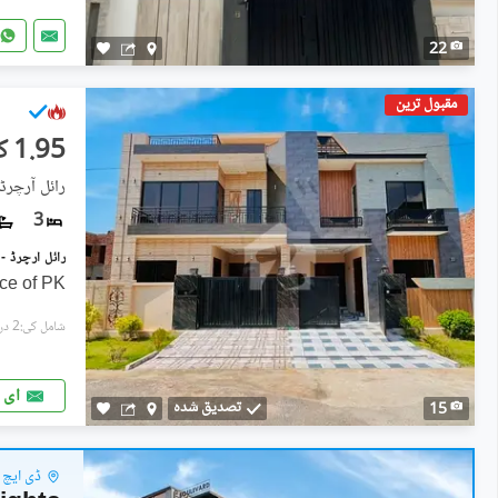
22
مقبول ترین
1.95 کروڑ
رائل آرچرڈ 
3
ice of PK
شامل کی:2 دن پہل
ای 
تصدیق شدہ
15
ڈی ایچ 