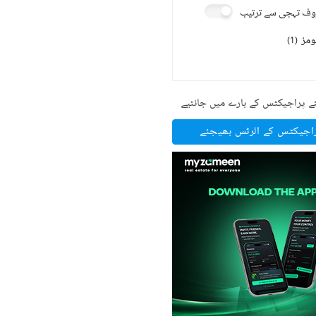
ف تہجی سے ترتیب
ومز
)
1
(
ے پراجیکٹس کے بارے میں جانئیے
راجیکٹس کے الرٹس بھیجئے