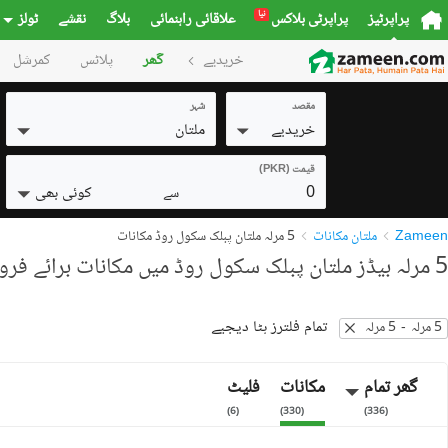
نیا
پراپرٹیز
پراپرٹی بلاکس
علاقائی راہنمائی
بلاگ
نقشے
ٹولز
خریدیے
گھر
پلاٹس
کمرشل
مقصد
شہر
خریدیے
ملتان
قیمت (PKR)
0
کوئی بھی
سے
Zameen
ملتان مکانات
5 مرلہ ملتان پبلک سکول روڈ مکانات
5 مرلہ بیڈز ملتان پبلک سکول روڈ میں مکانات برائے فروخت
تمام فلترز ہٹا دیجیے
5 مرلہ
-
5 مرلہ
گھر تمام
مکانات
فلیٹ
)
6
(
)
330
(
)
336
(