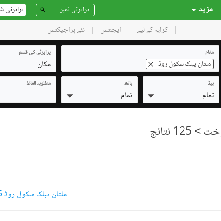
مز ید
پراپرٹی ش
کرایہ کے لیے
ایجنٹس
نئے پراجیکٹس
مقام
پراپرٹی کی قسم
مکان
ملتان پبلک سکول روڈ
بیڈ
باتھ
مطلوبہ الفاظ
تمام
تمام
> 125 نتائج
ملتان پبلک سکول روڈ 5 مرلہ مکانات کرایہ پر دستیاب