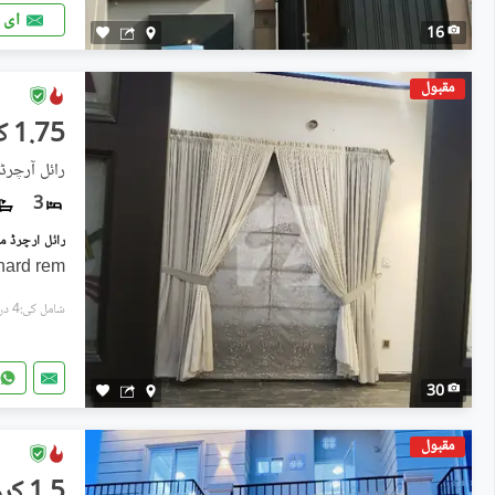
ای 
16
مقبول
1.75 کروڑ
رائل آرچرڈ
3
chard rem
شامل کی:4 دن پہل
30
مقبول
1.5 کروڑ