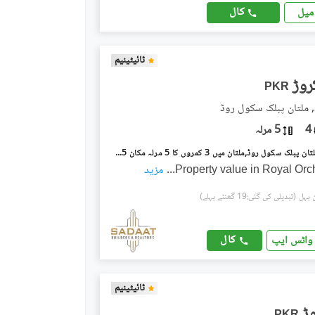
کال
میل
ٹائیٹینیم
PKR
, ملتان پبلک سکول روڈ
4
5 مرلہ
رائل آرچرڈ ملتان پبلک سکول روڈ,ملتان میں 3 کمروں کا 5 مرلہ مکان 1.75 کروڑ میں برائے فروخت۔
Property value in Royal Or
...
مزید
(تبدیلی کی گئی:19 گھنٹے پہلے)
کال
واٹس ایپ
ٹائیٹینیم