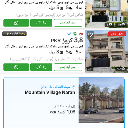
ایم پی سی ایچ ایس ۔ بلاک ایف, ایم پی سی ایچ ایس ۔ ملٹی گارڈنز
4
5
5 مرلہ
شامل کی:4 دن پہل
(تبدیلی کی گئی:1 دن پہلے)
ایس ایم ایس
کال
1
19
ٹائیٹینیم
مقبول ترین
3.8 کروڑ
PKR
ایم پی سی ایچ ایس ۔ بلاک ایف, ایم پی سی ایچ ایس ۔ ملٹی گارڈنز
5
5
8 مرلہ
شامل کی:2 ہفتے پہل
(تبدیلی کی گئی:7 گھنٹے پہلے)
ایس ایم ایس
کال
17
سیف الملوک روڈ - ناران
Mountain Village Naran
قیمت کا آغاز
1.08 کروڑ
PKR