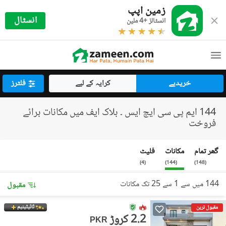
زمین اپپ
انسٹال
انسٹالز +4 ملین
خریدیے
کرایہ کے لیے
فلٹرز
144 ایم پی سی ایچ ایس ۔ بلاک ایف میں مکانات برائے
فروخت
گھر تمام
مکانات
فلیٹ
)
4
(
)
144
(
)
148
(
144 میں سے 1 سے 25 تک مکانات
مقبول
ٹائیٹینیم
مقبول ترین
2.2 کروڑ
PKR