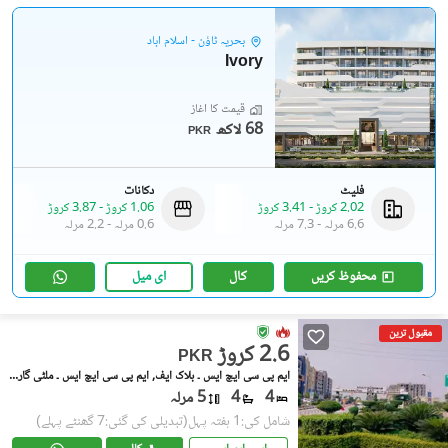
بحریہ ٹاؤن - اسلام آباد
Ivory
قیمت کا آغاز
68 لاکھ
PKR
فلیٹ
دکانات
2.02 کروڑ
-
3.41 کروڑ
1.06 کروڑ
-
3.87 کروڑ
6.6 مرلہ
-
7.3 مرلہ
0.6 مرلہ
-
2.2 مرلہ
محفوظ کریں
کال
ای میل
مقبول ترین
2.6 کروڑ
PKR
ایم پی سی ایچ ایس ۔ بلاک ایف, ایم پی سی ایچ ایس ۔ ملٹی گارڈنز
4
4
5 مرلہ
شامل کی:1 ہفتہ پہل
(تبدیلی کی گئی:7 گھنٹے پہلے)