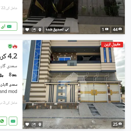
شامل کی:22 گھنٹے پہل
ای 
تصدیق شدہ
1
44
مقبول ترین
4.2 کروڑ
سعدی گارڈن
8
, and mod
شامل کی:2 دن پہل
25