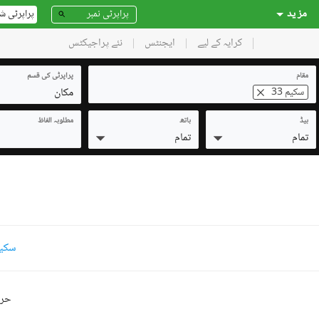
مز ید
پراپرٹی ش
کرایہ کے لیے
ایجنٹس
نئے پراجیکٹس
مقام
پراپرٹی کی قسم
مکان
سکیم 33
بیڈ
باتھ
مطلوبہ الفاظ
تمام
تمام
سکیم 33 مکانات کرایہ
حرو