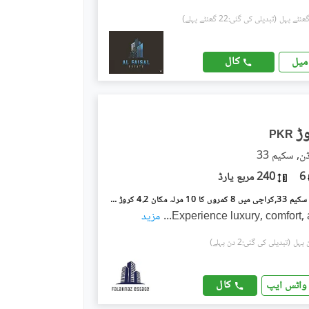
(تبدیلی کی گئی:22 گھنٹے پہلے)
کال
میل
PKR
, سکیم 33
6
240 مربع یارڈ
سعدی گارڈن سکیم 33,کراچی میں 8 کمروں کا 10 مرلہ مکان 4.2 کروڑ میں برائے فروخت۔
Experience luxury, comfort
...
مزید
(تبدیلی کی گئی:2 دن پہلے)
کال
واٹس ایپ