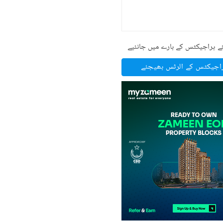
ے پراجیکٹس کے بارے میں جانئیے
راجیکٹس کے الرٹس بھیجئے