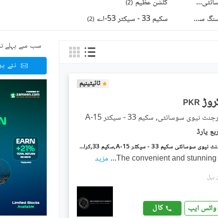
روک کوآپریٹو ہاؤسنگ سوسائٹی
گلشن عظیم
)
2
(
)
9
(
ساداتِ امروہا کوآپریٹو ہاؤسنگ سوسائٹی
سکیم 33 - سیکٹر 53-اے
)
2
(
)
6
(
سب سے پہلے نئ
نئے پ
ٹائیٹینیم
PKR
 نیوی سوسائٹی, سکیم 33 - سیکٹر 15-A
پاکستان مرچنٹ نیوی سوسائٹی سکیم 33 - سیکٹر 15-A,سکیم 33,کراچی میں 5 مرلہ Studio مکان 4.25 کروڑ میں برائے فروخت۔
The convenient and stunning
...
مزید
کال
واٹس ایپ