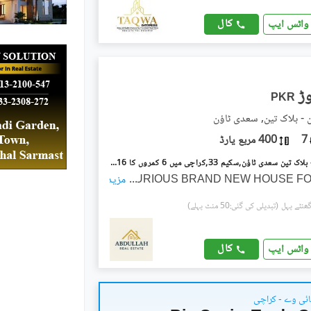
کال
واٹس ایپ
PKR
- بلاک تین, سعدی ٹاؤن
7
400 مربع یارڈ
سعدی ٹاؤن - بلاک تین سعدی ٹاؤن,سکیم 33,کراچی میں 6 کمروں کا 16 مرلہ مکان 6.7 کروڑ میں برائے فروخت۔
...
LUXURIOUS BRAND NEW HOUSE FO
مزید
(تبدیلی کی گئی:50 منٹ پہلے)
کال
واٹس ایپ
ائی وے - کراچی