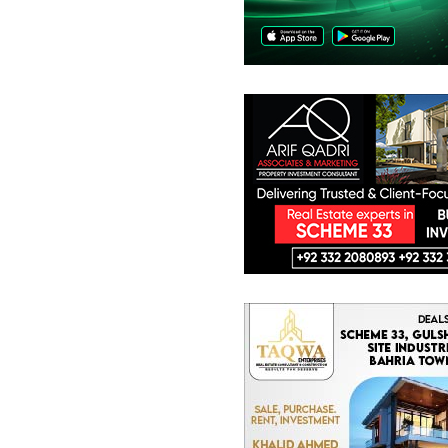
فلیٹ
5.23 کروڑ
291 مربع یارڈ