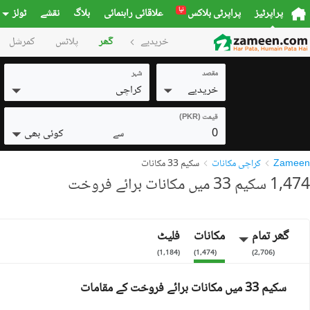
نیا
پراپرٹیز
پراپرٹی بلاکس
علاقائی راہنمائی
بلاگ
نقشے
ٹولز
خریدیے
گھر
پلاٹس
کمرشل
مقصد
شہر
خریدیے
کراچی
قیمت (PKR)
0
کوئی بھی
سے
Zameen
کراچی مکانات
سکیم 33 مکانات
1,474 سکیم 33 میں مکانات برائے فروخت
گھر تمام
مکانات
فلیٹ
)
1,184
(
)
1,474
(
)
2,706
(
سکیم 33 میں مکانات برائے فروخت کے مقامات