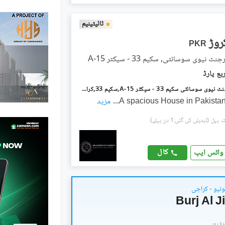
ٹائیٹینیم
PKR
 نیوی سوسائٹی, سکیم 33 - سیکٹر 15-A
پاکستان مرچنٹ نیوی سوسائٹی سکیم 33 - سیکٹر 15-A,سکیم 33,کراچی میں 16 مرلہ Studio مکان 13.5 کروڑ میں برائے فروخت۔
A spacious House in Pakista
...
مزید
(تبدیلی کی گئی:1 دن پہلے)
کال
واٹس ایپ
ونیو - کراچی
Burj Al 