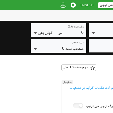
امل کیجئے
رقبہ (مربع یارڈ)
0
کوئی بھی
سے
مزید انتخاب
منتخب شدہ 0
سرچ محفوظ کیجئے
بند کیجئے
 پر دستیاب
ف تہجی سے ترتیب