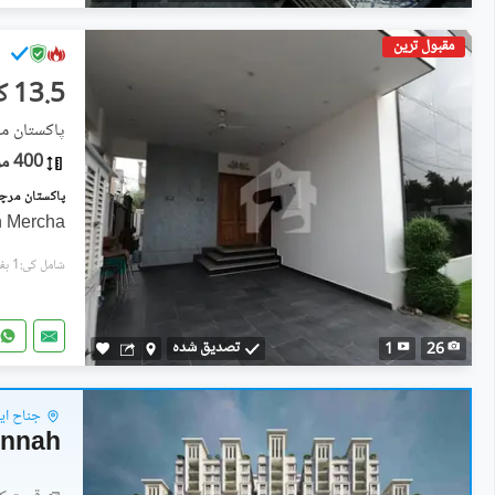
مقبول ترین
13.5 کروڑ
پاکستان مرچنٹ
400 مربع یارڈ
n Mercha
شامل کی:1 ہفتہ پہل
تصدیق شدہ
1
26
جناح ای
Jinnah