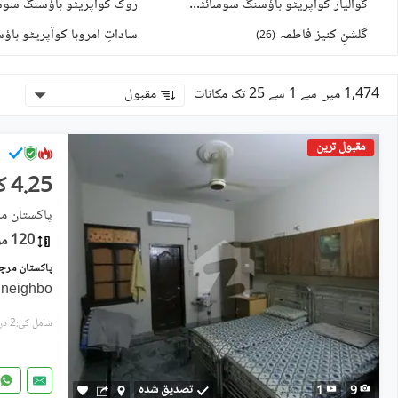
گوالیار کوآپریٹو ہاؤسنگ سوسائٹی
)
28
(
گلشنِ کنیز فاطمہ
)
26
(
1,474 میں سے 1 سے 25 تک مکانات
مقبول
مقبول ترین
4.25 کروڑ
پاکستان مرچنٹ
120 مربع یارڈ
 neighbo
شامل کی:2 دن پہل
تصدیق شدہ
1
9