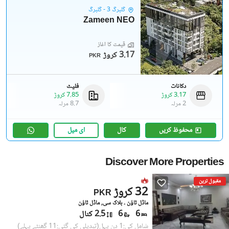
گلبرگ 3 - گلبرگ
Zameen NEO
قیمت کا آغاز
3.17 کروڑ
PKR
دکانات
فلیٹ
3.17 کروڑ
7.85 کروڑ
2 مرلہ
8.7 مرلہ
محفوظ کریں
کال
ای میل
Discover More Properties
مقبول ترین
32 کروڑ
PKR
ماڈل ٹاؤن ۔ بلاک سی, ماڈل ٹاؤن
6
6
2.5 کنال
شامل کی:1 دن پہل
(تبدیلی کی گئی:11 گھنٹے پہلے)