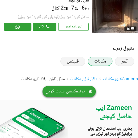
ماڈل ٹاؤن, لاہور
6
7
2 کنال
شامل کی:1 دن پہل
(تبدیلی کی گئی:1 دن پہلے)
ایس ایم ایس
کال
10
مقبول زمرے
گھر
مکانات
فلیٹس
Zameen
لاہور مکانات
ماڈل ٹاؤن مکانات
ماڈل ٹاؤن ۔ بلاک کیو مکانات
نوٹیفکیشن سیٹ کریں
Zameen ایپ
حاصل کیجئے
ہماری ایپ استعمال کرتے ہوئے
پراپٹیز کو بہتر اور تیزی سے