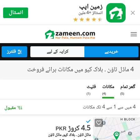
زمین اپپ
انسٹال
انسٹالز +4 ملین
خریدیے
کرایہ کے لیے
فلٹرز
4 ماڈل ٹاؤن ۔ بلاک کیو میں مکانات برائے فروخت
گھر تمام
مکانات
فلیٹ
)
1
(
)
4
(
)
5
(
4 میں سے 1 سے 4 تک مکانات
مقبول
4.5 کروڑ
PKR
ماڈل ٹاؤن ۔ بلاک کیو, ماڈل ٹاؤن