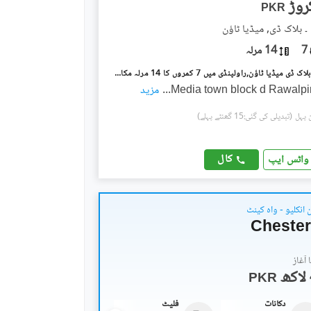
PKR
۔ بلاک ڈی, میڈیا ٹاؤن
7
14 مرلہ
میڈیا ٹاؤن ۔ بلاک ڈی میڈیا ٹاؤن,راولپنڈی میں 7 کمروں کا 14 مرلہ مکان 5.75 کروڑ میں برائے فروخت۔
Media town block d Rawalpi
...
مزید
(تبدیلی کی گئی:15 گھنٹے پہلے)
کال
واٹس ایپ
انکلیو - واہ کینٹ
Chester
آغاز
PKR
دکانات
فلیٹ
دکانات