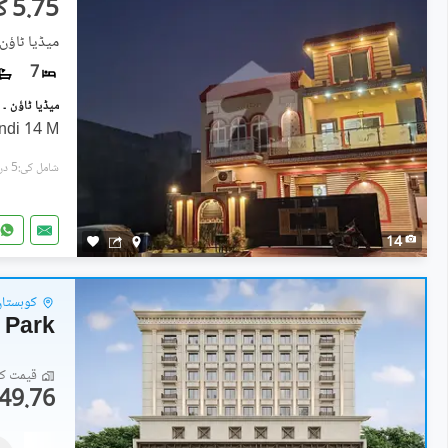
5.75 کروڑ
میڈیا ٹاؤن 
7
ndi 14 M
شامل کی:5 دن پہل
14
کوہستان 
 Park
قیمت کا 
49.76 لاکھ
دکانات