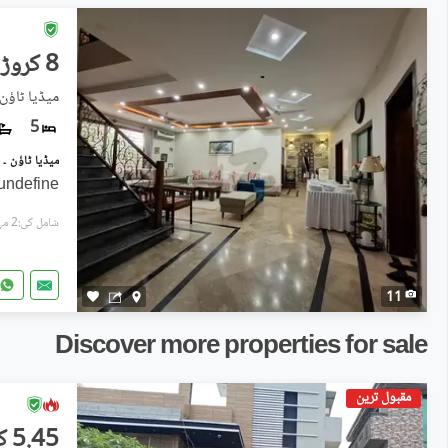
8 کروڑ
میڈیا ٹاؤن 
5
undefine
شامل کی:2 مہینے پہل
11
Discover more properties for sale
مقبول ترین
5.45 کروڑ