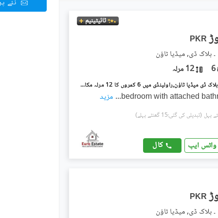
نئے پ
ٹائیٹینیم
PKR
۔ بلاک ڈی, میڈیا ٹاؤن
6
12 مرلہ
میڈیا ٹاؤن ۔ بلاک ڈی میڈیا ٹاؤن,راولپنڈی میں 6 کمروں کا 12 مرلہ مکان 6.9 کروڑ میں برائے فروخت۔
...
مزید
(تبدیلی کی گئی:15 گھنٹے پہلے)
کال
واٹس ایپ
PKR
۔ بلاک ڈی, میڈیا ٹاؤن