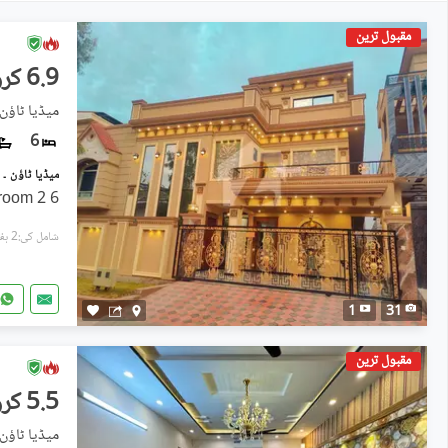
مقبول ترین
6.9 کروڑ
میڈیا ٹاؤن 
6
6 bedroom with attached bathroom 2
شامل کی:2 ہفتے پہل
1
31
مقبول ترین
5.5 کروڑ
میڈیا ٹاؤن 