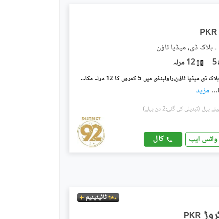
PKR
۔ بلاک ڈی, میڈیا ٹاؤن
5
12 مرلہ
میڈیا ٹاؤن ۔ بلاک ڈی میڈیا ٹاؤن,راولپنڈی میں 5 کمروں کا 12 مرلہ مکان 8.0 کروڑ میں برائے فروخت۔
...
مزید
(تبدیلی کی گئی:2 دن پہلے)
کال
واٹس ایپ
ٹائیٹینیم
PKR