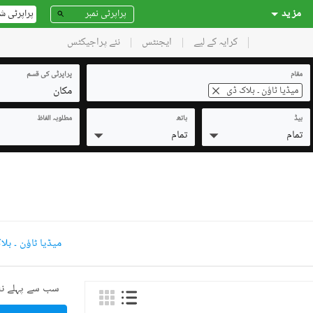
مز ید
پراپرٹی ش
کرایہ کے لیے
ایجنٹس
نئے پراجیکٹس
مقام
پراپرٹی کی قسم
مکان
میڈیا ٹاؤن ۔ بلاک ڈی
بیڈ
باتھ
مطلوبہ الفاظ
تمام
تمام
میڈیا ٹاؤن ۔ بل
سب سے پہلے نئ