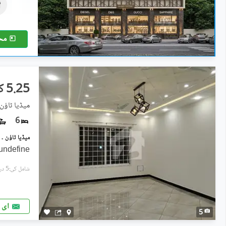
1.2 کروڑ
1.4 مرلہ
مح
5.25 کروڑ
میڈیا ٹاؤن 
6
undefine
شامل کی:5 دن پہل
ای 
5