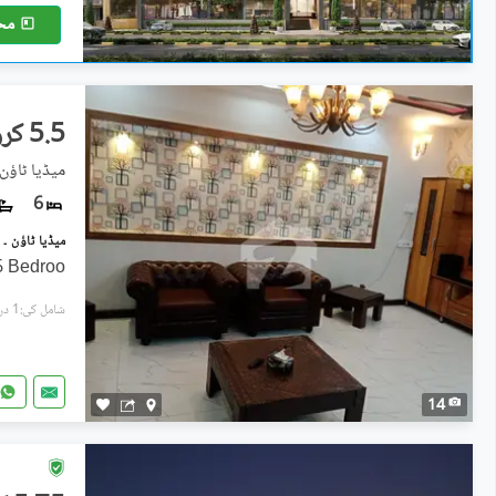
مح
5.5 کروڑ
میڈیا ٹاؤن 
6
6 Bedroo
شامل کی:1 دن پہل
14