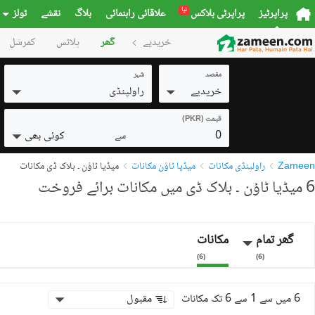
نیا
پراپرٹیز
پراپرٹی بلاکس
علاقائی راہنمائی
بلاگ
نقشے
ٹولز
خریدیے
گھر
پلاٹس
کمرشل
مقصد
شہر
خریدیے
راولپنڈی
قیمت (PKR)
0
کوئی بھی
سے
Zameen
راولپنڈی مکانات
میڈیا ٹاؤن مکانات
میڈیا ٹاؤن ۔ بلاک ڈی مکانات
6 میڈیا ٹاؤن ۔ بلاک ڈی میں مکانات برائے فروخت
گھر تمام
مکانات
)
6
(
)
6
(
6 میں سے 1 سے 6 تک مکانات
مقبول