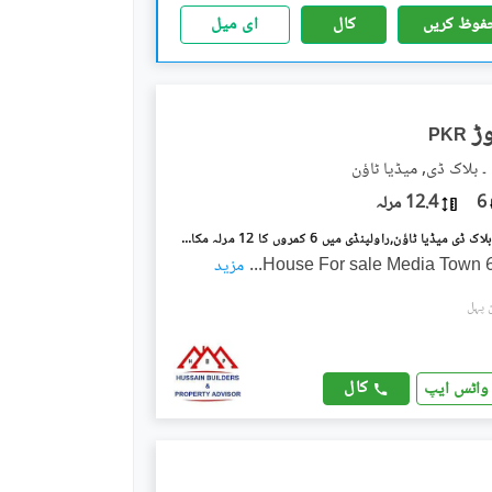
فوظ کریں
کال
ای میل
PKR
۔ بلاک ڈی, میڈیا ٹاؤن
6
12.4 مرلہ
میڈیا ٹاؤن ۔ بلاک ڈی میڈیا ٹاؤن,راولپنڈی میں 6 کمروں کا 12 مرلہ مکان 5.5 کروڑ میں برائے فروخت۔
House For sale Media Town 
...
مزید
کال
واٹس ایپ