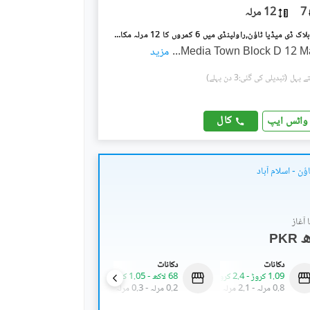
7
12 مرلہ
میڈیا ٹاؤن ۔ بلاک ڈی میڈیا ٹاؤن,راولپنڈی میں 6 کمروں کا 12 مرلہ مکان 5.5 کروڑ میں برائے فروخت۔
Media Town Block D 12 Ma
...
مزید
(تبدیلی کی گئی:3 دن پہلے)
کال
واٹس ایپ
ٔن - اسلام آباد
آغاز
PKR
دکانات
دکانات
دکانات
1.09 کروڑ
-
2.4 کروڑ
68 لاکھ
-
1.05 کروڑ
1.42 کروڑ
-
5.78 کروڑ
0.8 مرلہ
-
2.1 مرلہ
0.2 مرلہ
-
0.3 مرلہ
0.5 مرلہ
-
2.1 مرلہ