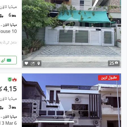
میڈیا ٹاؤن
6
House 10
شامل کی:2 ہفتے پہل
ای 
25
مقبول ترین
4.15 کروڑ
میڈیا ٹاؤن 
3
6 Marla House with extra land 3 Mar