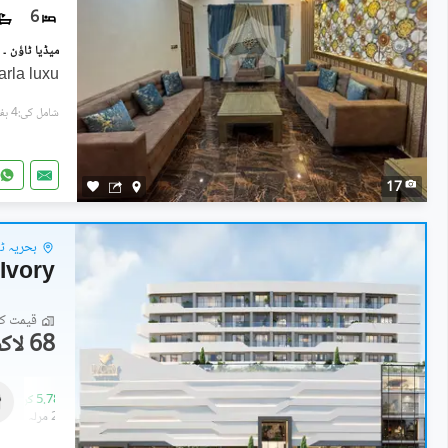
6
rla luxu
شامل کی:4 ہفتے پہل
17
بحریہ ٹاو
Ivory
قیمت کا 
68 لاکھ
دکانات
1.42 کروڑ
-
5.78 کروڑ
0.5 مرلہ
-
2.1 مرلہ