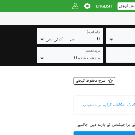
امل کیجئے
رقبہ (مرلہ)
0
کوئی بھی
سے
مزید انتخاب
منتخب شدہ 0
سرچ محفوظ کیجئے
اک ڈی مکانات کرایہ پر دستیاب
ے پراجیکٹس کے بارے میں جانئیے