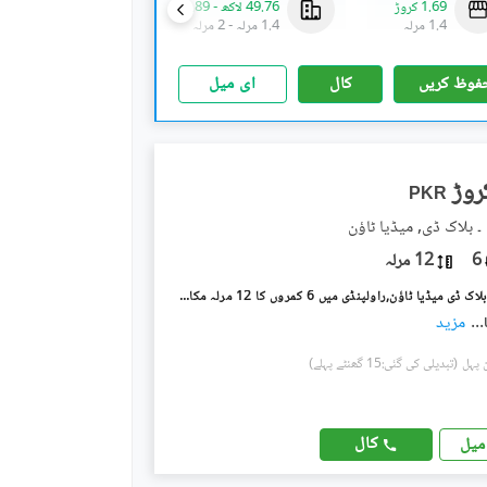
1.69 کروڑ
49.76 لاکھ
-
69.89 لاکھ
1.2 کروڑ
1.4 مرلہ
1.4 مرلہ
-
2 مرلہ
1.4 مرلہ
فوظ کریں
کال
ای میل
PKR
۔ بلاک ڈی, میڈیا ٹاؤن
6
12 مرلہ
میڈیا ٹاؤن ۔ بلاک ڈی میڈیا ٹاؤن,راولپنڈی میں 6 کمروں کا 12 مرلہ مکان 5.25 کروڑ میں برائے فروخت۔
...
مزید
(تبدیلی کی گئی:15 گھنٹے پہلے)
کال
میل