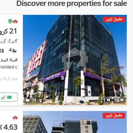
Discover more properties for sale
مقبول ترین
21 کروڑ
گلبرگ گرین
4
 rented c
شامل کی:3 دن پہل
ای 
1
18
مقبول ترین
4.63 کروڑ