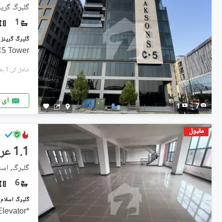
گلبرگ گرین
1
5 Tower:
شامل کی:1 ہفتہ پہل
ای 
1
7
مقبول
1.1 عرب
گلبرگ, اسلا
6
گلبرگ اسلام آباد میں 11 کنال Studio دف
*Electricity Available* *Elevator