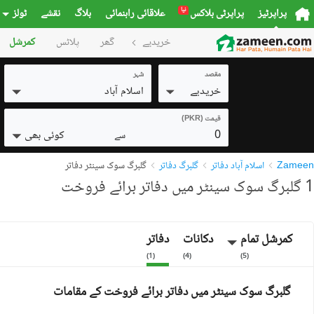
نیا
پراپرٹیز
پراپرٹی بلاکس
علاقائی راہنمائی
بلاگ
نقشے
ٹولز
خریدیے
گھر
پلاٹس
کمرشل
مقصد
شہر
خریدیے
اسلام آباد
قیمت (PKR)
0
کوئی بھی
سے
Zameen
اسلام آباد دفاتر
گلبرگ دفاتر
گلبرگ سوک سینٹر دفاتر
1 گلبرگ سوک سینٹر میں دفاتر برائے فروخت
کمرشل تمام
دکانات
دفاتر
)
1
(
)
4
(
)
5
(
گلبرگ سوک سینٹر میں دفاتر برائے فروخت کے مقامات