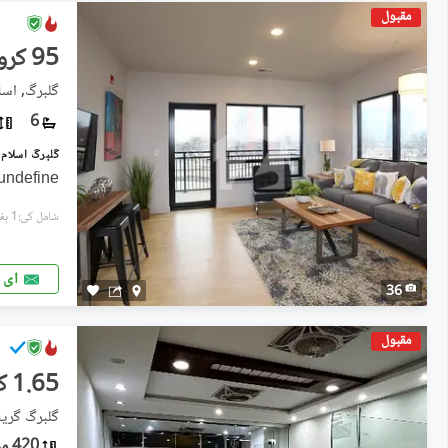
مقبول
95 کروڑ
گلبرگ, اسلا
6
گلبرگ اسلام آباد میں 4 کنال Studio دفت
undefine
شامل کی:1 ہفتہ پہل
ای 
36
مقبول
1.65 کروڑ
گلبرگ گرین
420 مربع فیٹ