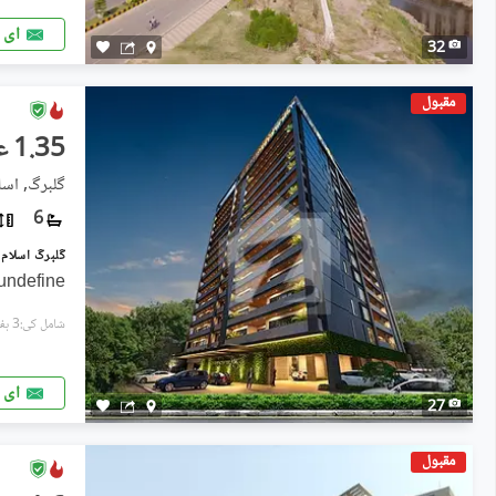
ای 
32
مقبول
1.35 عرب
گلبرگ, اسلا
6
گلبرگ اسلام آباد میں 8 کنال Studio دفت
undefine
شامل کی:3 ہفتے پہل
ای 
27
مقبول