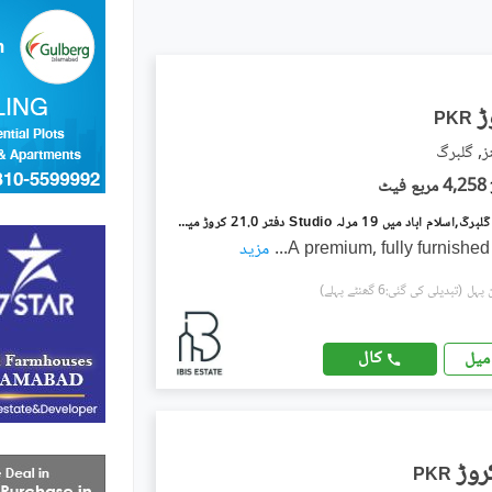
PKR
ز, گلبرگ
4,258 مربع فیٹ
گلبرگ گرینز گلبرگ,اسلام آباد میں 19 مرلہ Studio دفتر 21.0 کروڑ میں برائے فروخت۔
A premium, fully furnished
...
مزید
(تبدیلی کی گئی:6 گھنٹے پہلے)
کال
میل
PKR