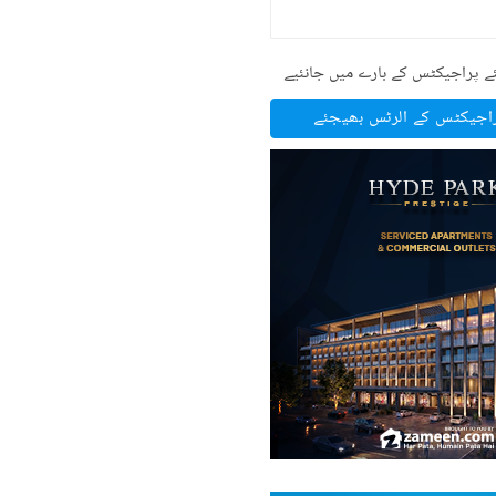
ے پراجیکٹس کے بارے میں جانئیے
راجیکٹس کے الرٹس بھیجئے