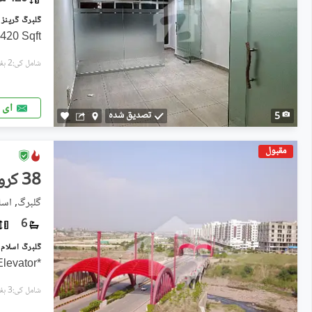
 420 Sqft
شامل کی:2 ہفتے پہل
ای 
تصدیق شدہ
5
مقبول
38 کروڑ
گلبرگ, اسلا
6
گلبرگ اسلام آباد میں 2 کنال Studio دفت
*Electricity Available* *Elevator
شامل کی:3 ہفتے پہل