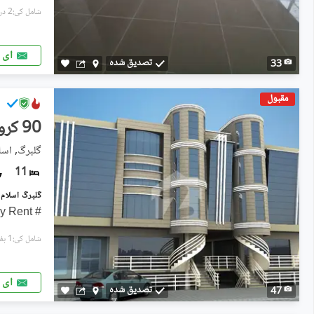
شامل کی:2 دن پہل
ای 
تصدیق شدہ
33
مقبول
90 کروڑ
گلبرگ, اسلا
11
# Location: Gulberg *Monthly Rent
شامل کی:1 ہفتہ پہل
ای 
تصدیق شدہ
47