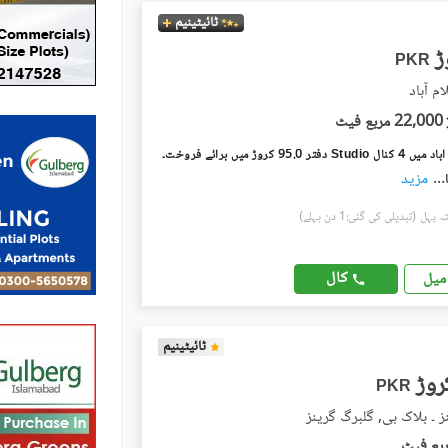
ٹائیٹینیم
PKR
م آباد
22,000 مربع فیٹ
ر 95.0 کروڑ میں برائے فروخت۔
...
مزید
(تبدیلی کی گئی:1 دن پہلے)
کال
میل
ٹائیٹینیم
PKR
ز ۔ بلاک بی, گلبرگ گرینز