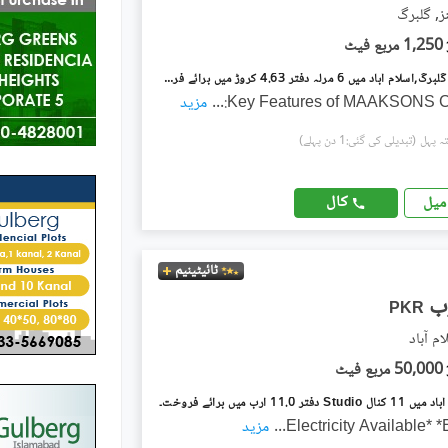
ز, گلبرگ
1,250 مربع فیٹ
گلبرگ گرینز گلبرگ,اسلام آباد میں 6 مرلہ دفتر 4.63 کروڑ میں برائے فروخت۔
Key Features of MAAKSONS C
...
مزید
(تبدیلی کی گئی:1 دن پہلے)
کال
میل
ٹائیٹینیم
PKR
م آباد
50,000 مربع فیٹ
تر 11.0 ارب میں برائے فروخت۔
...
مزید