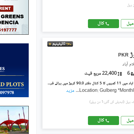
کال
میل
ٹائیٹینیم
PKR
م آباد
6
22,400 مربع فیٹ
گلبرگ اسلام آباد میں 11 کمروں کا 5 کنال دفتر 90.0 کروڑ میں برائے فروخت۔
...
مزید
(تبدیلی کی گئی:1 دن پہلے)
کال
میل