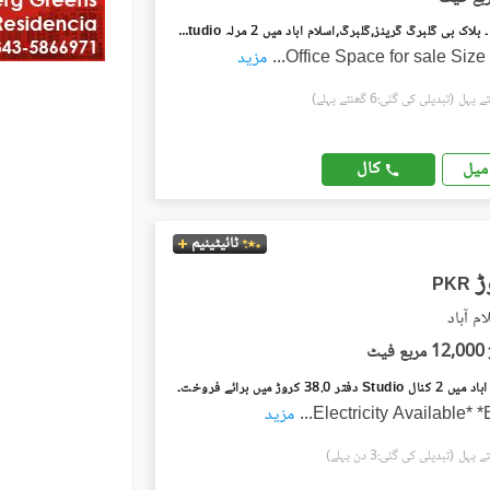
گلبرگ گرینز ۔ بلاک بی گلبرگ گرینز,گلبرگ,اسلام آباد میں 2 مرلہ Studio دفتر 1.65 کروڑ میں برائے فروخت۔
Office Space for sale Size
...
مزید
(تبدیلی کی گئی:6 گھنٹے پہلے)
کال
میل
ٹائیٹینیم
PKR
م آباد
12,000 مربع فیٹ
ر 38.0 کروڑ میں برائے فروخت۔
...
مزید
(تبدیلی کی گئی:3 دن پہلے)