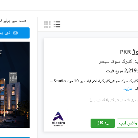
سب سے پہلے نئ
نئے پ
PKR
یڈ, گلبرگ سوک سینٹر
2,219 مربع فیٹ
مارول آرکیڈ گلبرگ سوک سینٹر,گلبرگ,اسلام آباد میں 10 مرلہ Studio دفتر 7.5 کروڑ میں برائے فروخت۔
...
مزید
(تبدیلی کی گئی:6 گھنٹے پہلے)
کال
واٹس ایپ