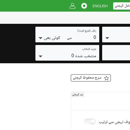
امل کیجئے
رقبہ (مربع فیٹ)
0
کوئی بھی
سے
مزید انتخاب
منتخب شدہ 0
سرچ محفوظ کیجئے
بند کیجئے
ف تہجی سے ترتیب