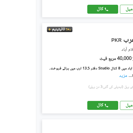
کال
میل
ٹائیٹینیم
PKR
م آباد
40,000 مربع فیٹ
ر 13.5 ارب میں برائے فروخت۔
...
مزید
(تبدیلی کی گئی:3 دن پہلے)
کال
میل