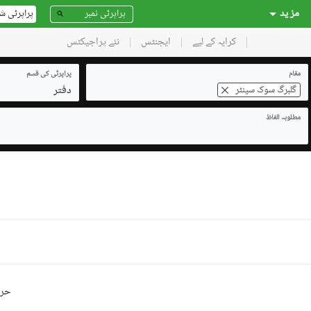
مز ید
پراپرٹی ش
کرایہ کے لیے
ایجنٹس
نئے پراجیکٹس
مقام
پراپرٹی کی قسم
دفتر
گلبرگ سوک سینٹر
مطلوبہ الفاظ
حرو