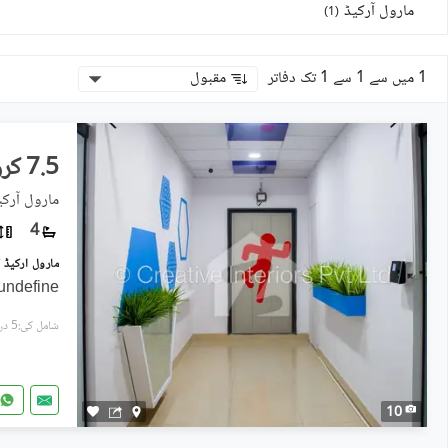
مارول آرکیڈ
)
1
(
1 میں سے 1 سے 1 تک دفاتر
مقبول
7.5 کروڑ
مارول آرک
4
undefine
شامل کی:5 دن پہل
10