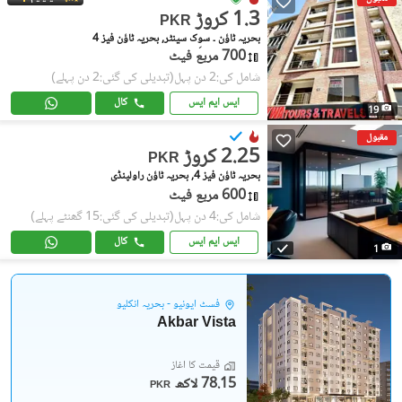
1.3 کروڑ
PKR
بحریہ ٹاؤن ۔ سوِک سینٹر, بحریہ ٹاؤن فیز 4
700 مربع فیٹ
شامل کی:2 دن پہل
(تبدیلی کی گئی:2 دن پہلے)
ایس ایم ایس
کال
19
مقبول
2.25 کروڑ
PKR
بحریہ ٹاؤن فیز 4, بحریہ ٹاؤن راولپنڈی
600 مربع فیٹ
شامل کی:4 دن پہل
(تبدیلی کی گئی:15 گھنٹے پہلے)
ایس ایم ایس
کال
1
فسٹ ایونیو - بحریہ انکلیو
Akbar Vista
قیمت کا آغاز
78.15 لاکھ
PKR