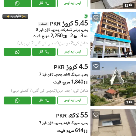
ایس ایم ایس
کال
12
ٹائیٹینیم
5.45 کروڑ
PKR
قسطیں
بحریہ بزنس ڈسٹرکٹ, بحریہ ٹاؤن فیز 8
3
2
2,250 مربع فیٹ
شامل کی:2 دن پہل
(تبدیلی کی گئی:2 دن پہلے)
ایس ایم ایس
کال
8
4.5 کروڑ
PKR
بحریہ سپرنگ نارتھ, بحریہ ٹاؤن فیز 7
1,840 مربع فیٹ
شامل کی:1 ہفتہ پہل
(تبدیلی کی گئی:7 گھنٹے پہلے)
ایس ایم ایس
کال
7
55 لاکھ
PKR
بحریہ سپرنگ نارتھ, بحریہ ٹاؤن فیز 7
614 مربع فیٹ