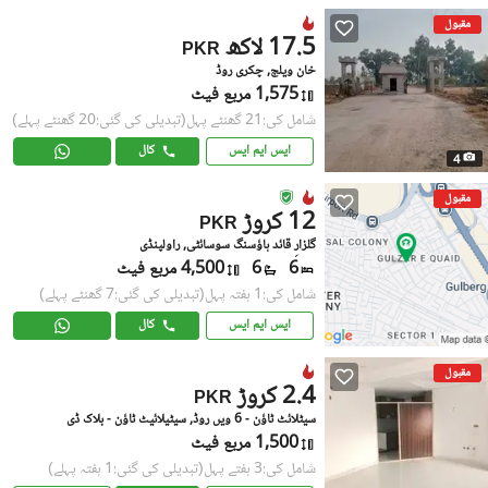
مقبول
17.5 لاکھ
PKR
خان ویلج, چکری روڈ
1,575 مربع فیٹ
شامل کی:21 گھنٹے پہل
(تبدیلی کی گئی:20 گھنٹے پہلے)
ایس ایم ایس
کال
4
مقبول
12 کروڑ
PKR
گلزارِ قائد ہاؤسنگ سوسائٹی, راولپنڈی
6
6
4,500 مربع فیٹ
شامل کی:1 ہفتہ پہل
(تبدیلی کی گئی:7 گھنٹے پہلے)
ایس ایم ایس
کال
مقبول
2.4 کروڑ
PKR
سیٹلائٹ ٹاؤن - 6 ویں روڈ, سیٹیلائیٹ ٹاؤن - بلاک ڈی
1,500 مربع فیٹ
شامل کی:3 ہفتے پہل
(تبدیلی کی گئی:1 ہفتہ پہلے)