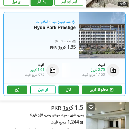
ای میل
ایس ایم ایس
کال
8
عمارکینیان ویوز - اسلام آباد
Hyde Park Prestige
قیمت کا آغاز
1.35 کروڑ
PKR
فلیٹ
فلیٹ
2.75 کروڑ
1.61 کروڑ
1,150 مربع فیٹ
675 مربع فیٹ
محفوظ کریں
کال
ای میل
1.5 کروڑ
PKR
بحریہ ٹاؤن ۔ سوِک سینٹر, بحریہ ٹاؤن فیز 4
1,244 مربع فیٹ