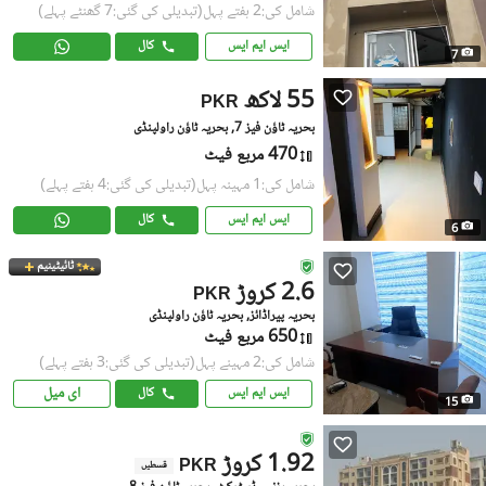
شامل کی:2 ہفتے پہل
(تبدیلی کی گئی:7 گھنٹے پہلے)
ایس ایم ایس
کال
7
55 لاکھ
PKR
بحریہ ٹاؤن فیز 7, بحریہ ٹاؤن راولپنڈی
470 مربع فیٹ
شامل کی:1 مہینہ پہل
(تبدیلی کی گئی:4 ہفتے پہلے)
ایس ایم ایس
کال
6
ٹائیٹینیم
2.6 کروڑ
PKR
بحریہ پیراڈائز, بحریہ ٹاؤن راولپنڈی
650 مربع فیٹ
شامل کی:2 مہینے پہل
(تبدیلی کی گئی:3 ہفتے پہلے)
ای میل
ایس ایم ایس
کال
15
1.92 کروڑ
PKR
قسطیں