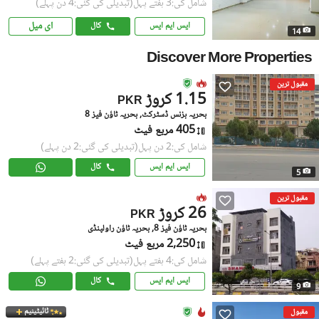
شامل کی:3 ہفتے پہل
(تبدیلی کی گئی:4 دن پہلے)
ای میل
ایس ایم ایس
کال
14
Discover More Properties
مقبول ترین
1.15 کروڑ
PKR
بحریہ بزنس ڈسٹرکٹ, بحریہ ٹاؤن فیز 8
405 مربع فیٹ
شامل کی:2 دن پہل
(تبدیلی کی گئی:2 دن پہلے)
ایس ایم ایس
کال
5
مقبول ترین
26 کروڑ
PKR
بحریہ ٹاؤن فیز 8, بحریہ ٹاؤن راولپنڈی
2,250 مربع فیٹ
شامل کی:4 ہفتے پہل
(تبدیلی کی گئی:2 ہفتے پہلے)
ایس ایم ایس
کال
9
ٹائیٹینیم
مقبول