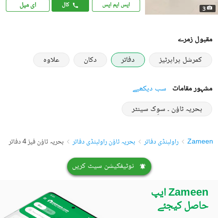
ای میل
ایس ایم ایس
کال
3
مقبول زمرے
کمرشل پراپرٹیز
دفاتر
دکان
علاوہ
مشہور مقامات
سب دیکھیے
بحریہ ٹاؤن ۔ سوِک سینٹر
Zameen
راولپنڈی دفاتر
بحریہ ٹاؤن راولپنڈی دفاتر
بحریہ ٹاؤن فیز 4 دفاتر
نوٹیفکیشن سیٹ کریں
Zameen ایپ
حاصل کیجئے