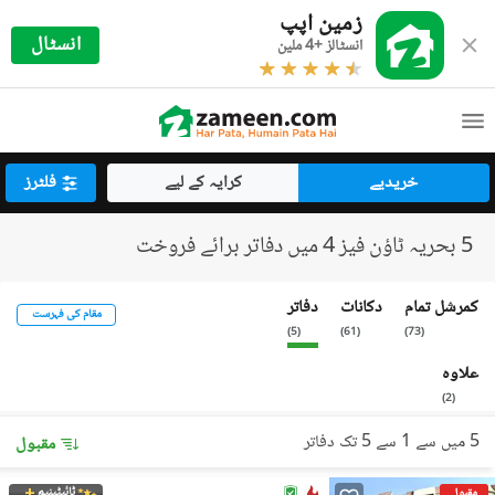
زمین اپپ
انسٹال
انسٹالز +4 ملین
خریدیے
کرایہ کے لیے
فلٹرز
5 بحریہ ٹاؤن فیز 4 میں دفاتر برائے فروخت
کمرشل تمام
دکانات
دفاتر
مقام کی فہرست
)
5
(
)
61
(
)
73
(
علاوہ
)
2
(
5 میں سے 1 سے 5 تک دفاتر
مقبول
ٹائیٹینیم
مقبول