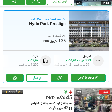
ایس ایم ایس
کال
13
عمارکینیان ویوز - اسلام آباد
Hyde Park Prestige
قیمت کا آغاز
1.35 کروڑ
PKR
کمرشل
فلیٹ
3.23 کروڑ
-
4.91 کروڑ
2.99 کروڑ
291 مربع فیٹ
-
442 مربع فیٹ
1,250 مربع فیٹ
محفوظ کریں
کال
ای میل
ٹائیٹینیم
مقبول
45 لاکھ
PKR
بحریہ ٹاؤن فیز 4, بحریہ ٹاؤن راولپنڈی
42 مربع فیٹ