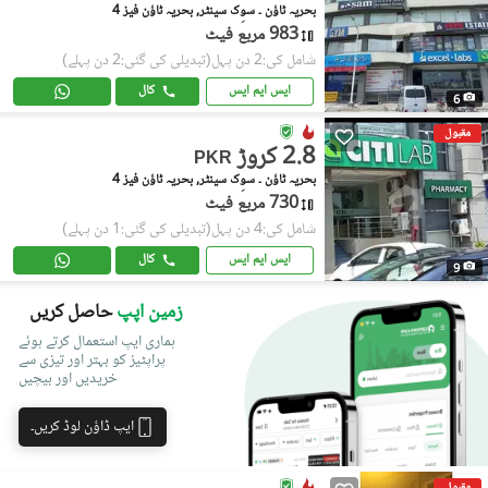
بحریہ ٹاؤن ۔ سوِک سینٹر, بحریہ ٹاؤن فیز 4
983 مربع فیٹ
شامل کی:2 دن پہل
(تبدیلی کی گئی:2 دن پہلے)
ایس ایم ایس
کال
6
مقبول
2.8 کروڑ
PKR
بحریہ ٹاؤن ۔ سوِک سینٹر, بحریہ ٹاؤن فیز 4
730 مربع فیٹ
شامل کی:4 دن پہل
(تبدیلی کی گئی:1 دن پہلے)
ایس ایم ایس
کال
9
زمین اپپ
حاصل کریں
ہماری ایپ استعمال کرتے ہوئے
پراپٹیز کو بہتر اور تیزی سے
خریدیں اور بیچیں
ایپ ڈاؤن لوڈ کریں۔
مقبول