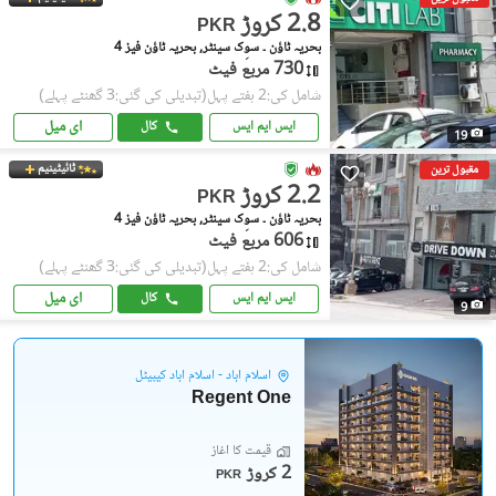
2.8 کروڑ
PKR
بحریہ ٹاؤن ۔ سوِک سینٹر, بحریہ ٹاؤن فیز 4
730 مربع فیٹ
شامل کی:2 ہفتے پہل
(تبدیلی کی گئی:3 گھنٹے پہلے)
ای میل
ایس ایم ایس
کال
19
ٹائیٹینیم
مقبول ترین
2.2 کروڑ
PKR
بحریہ ٹاؤن ۔ سوِک سینٹر, بحریہ ٹاؤن فیز 4
606 مربع فیٹ
شامل کی:2 ہفتے پہل
(تبدیلی کی گئی:3 گھنٹے پہلے)
ای میل
ایس ایم ایس
کال
9
اسلام آباد - اسلام آباد کیپیٹل
Regent One
قیمت کا آغاز
2 کروڑ
PKR