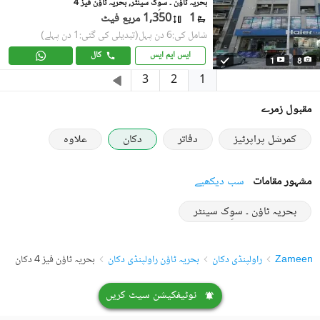
بحریہ ٹاؤن ۔ سوِک سینٹر, بحریہ ٹاؤن فیز 4
1
1,350 مربع فیٹ
شامل کی:6 دن پہل
(تبدیلی کی گئی:1 دن پہلے)
ایس ایم ایس
کال
1
8
1
3
2
مقبول زمرے
کمرشل پراپرٹیز
دفاتر
دکان
علاوہ
مشہور مقامات
سب دیکھیے
بحریہ ٹاؤن ۔ سوِک سینٹر
Zameen
راولپنڈی دکان
بحریہ ٹاؤن راولپنڈی دکان
بحریہ ٹاؤن فیز 4 دکان
نوٹیفکیشن سیٹ کریں