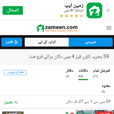
زمین اپپ
انسٹال
انسٹالز +4 ملین
خریدیے
کرایہ کے لیے
فلٹرز
59 بحریہ ٹاؤن فیز 4 میں دکان برائے فروخت
کمرشل تمام
دکانات
دفاتر
مقام کی فہرست
)
5
(
)
59
(
)
71
(
علاوہ
)
2
(
59 میں سے 1 سے 27 تک دکان
مقبول
ٹائیٹینیم
مقبول ترین