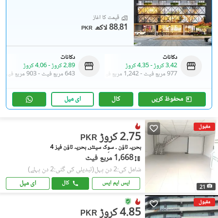
قیمت کا آغاز
88.81 لاکھ
PKR
دکانات
دکانات
3.42 کروڑ
-
4.35 کروڑ
2.89 کروڑ
-
4.06 کروڑ
977 مربع فیٹ
-
1,242 مربع فیٹ
643 مربع فیٹ
-
903 مربع فیٹ
محفوظ کریں
کال
ای میل
مقبول
2.75 کروڑ
PKR
بحریہ ٹاؤن ۔ سوِک سینٹر, بحریہ ٹاؤن فیز 4
1,668 مربع فیٹ
شامل کی:2 دن پہل
(تبدیلی کی گئی:2 دن پہلے)
ای میل
ایس ایم ایس
کال
21
مقبول
4.85 کروڑ
PKR