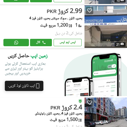
10
2.99 کروڑ
PKR
بحریہ ٹاؤن ۔ سوِک سینٹر, بحریہ ٹاؤن فیز 4
1
1,200 مربع فیٹ
شامل کی:2 دن پہل
ایس ایم ایس
کال
21
زمین اپپ
حاصل کریں
ہماری ایپ استعمال کرتے ہوئے
پراپٹیز کو بہتر اور تیزی سے
خریدیں اور بیچیں
ایپ ڈاؤن لوڈ کریں۔
2.4 کروڑ
PKR
بحریہ ٹاؤن فیز 4, بحریہ ٹاؤن راولپنڈی
1,500 مربع فیٹ
شامل کی:1 دن پہل