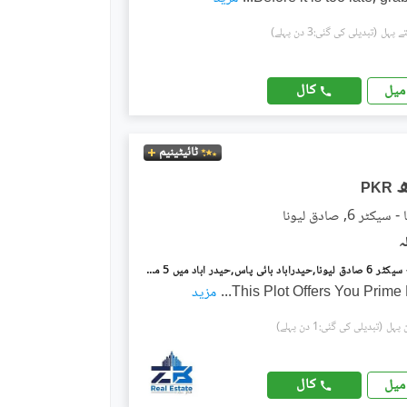
(تبدیلی کی گئی:3 دن پہلے)
کال
میل
ٹائیٹینیم
PKR
ر 6, صادق لیونا
صادق لیونا - سیکٹر 6 صادق لیونا,حیدرآباد بائی پاس,حیدر آباد میں 5 مرلہ کمرشل پلاٹ 60.0 لاکھ میں برائے فروخت۔
This Plot Offers You Prime
...
مزید
(تبدیلی کی گئی:1 دن پہلے)
کال
میل