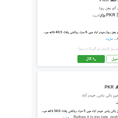
PKR
ٓٹو بھن روڈ
ار
PKR
/
مہینہ
فتح چوک آٹو بھن روڈ,حیدر آباد میں 6 مرلہ رہائشی پلاٹ 40.5 لاکھ میں برائے فروخت۔
...
مزید
(تبدیلی کی گئی:2 دن پہلے)
کال
میل
PKR
ین بائی پاس, حیدر آباد
قاسم آباد مین بائی پاس حیدر آباد میں 5 مرلہ رہائشی پلاٹ 54.0 لاکھ میں برائے فروخت۔
Before it is too late, gr
...
مزید