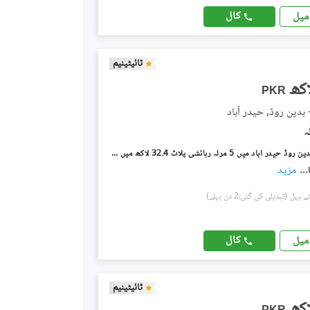
کال
میل
ٹائیٹینیم
PKR
- بدین روڈ, حیدر آباد
حیدر آباد - بدین روڈ حیدر آباد میں 5 مرلہ رہائشی پلاٹ 32.4 لاکھ میں برائے فروخت۔
...
مزید
(تبدیلی کی گئی:2 دن پہلے)
کال
میل
ٹائیٹینیم