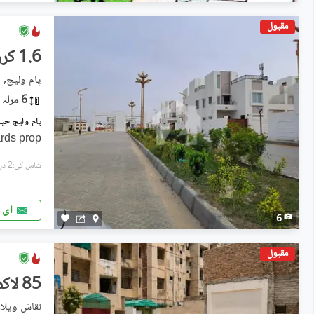
مقبول
1.6 کروڑ
پام ولیج, ح
6 مرلہ
rds prop
شامل کی:2 دن پہل
ای 
6
مقبول
85 لاکھ
نقاش ویلاز