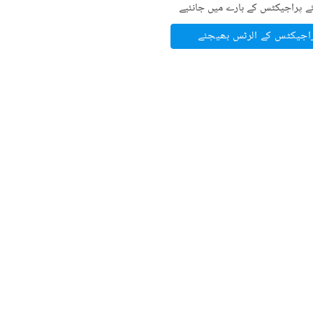
ے پراجیکٹس کے بارے میں جانئیے
راجیکٹس کے الرٹس بھیجئے