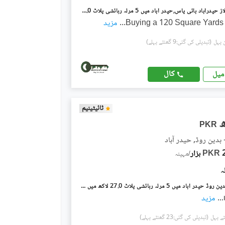
روہان فراز ولاز حیدرآباد بائی پاس,حیدر آباد میں 5 مرلہ رہائشی پلاٹ 75.0 لاکھ میں برائے فروخت۔
Buying a 120 Square Yards 
...
مزید
(تبدیلی کی گئی:9 گھنٹے پہلے)
کال
میل
ٹائیٹینیم
PKR
- بدین روڈ, حیدر آباد
ار
PKR
/
مہینہ
حیدر آباد - بدین روڈ حیدر آباد میں 5 مرلہ رہائشی پلاٹ 27.0 لاکھ میں برائے فروخت۔
...
مزید
(تبدیلی کی گئی:23 گھنٹے پہلے)