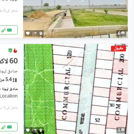
شامل کی:2 ہفتے پہل
ای 
6
مقبول
60 لاکھ
صادق لیونا - سیکٹ
5.4 مرلہ
 Location
شامل کی:1 دن پہل
ای 
1