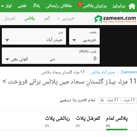
نیا
پراپرٹیز
پراپرٹی بلاکس
علاقائی راہنمائی
بلاگ
نقشے
ٹولز
خریدیے
گھر
پلاٹس
کمرشل
مقصد
شہر
خریدیے
حیدر آباد
قیمت (PKR)
0
کوئی بھی
سے
Zameen
حیدر آباد پلاٹس
11 مرلہ گلستانِ سجاد پلاٹس
11 مرلہ بیڈز گلستانِ سجاد میں پلاٹس برائے فروخت
> 1 نتائج
تمام فلترز ہٹا دیجیے
11 مرلہ
-
11 مرلہ
پلاٹس تمام
کمرشل پلاٹ
رہائشی پلاٹ
)
1
(
)
1
(
)
2
(