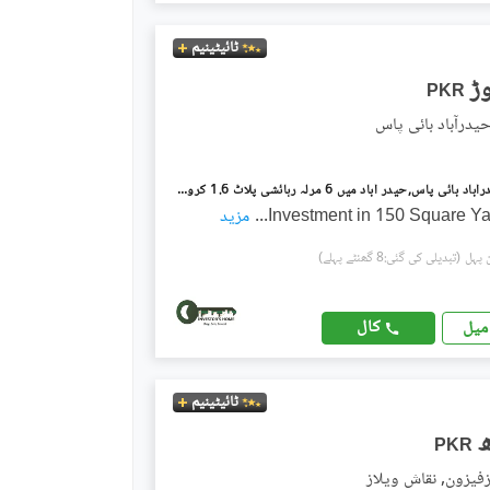
ٹائیٹینیم
PKR
یدرآباد بائی پاس
پام ولیج حیدرآباد بائی پاس,حیدر آباد میں 6 مرلہ رہائشی پلاٹ 1.6 کروڑ میں برائے فروخت۔
Investment in 150 Square Ya
...
مزید
(تبدیلی کی گئی:8 گھنٹے پہلے)
کال
میل
ٹائیٹینیم
PKR
فیزون, نقاش ویلاز