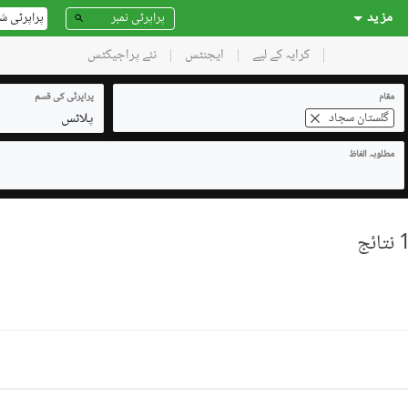
مز ید
پراپرٹی ش
کرایہ کے لیے
ایجنٹس
نئے پراجیکٹس
مقام
پراپرٹی کی قسم
پلاٹس
گلستانِ سجاد
مطلوبہ الفاظ