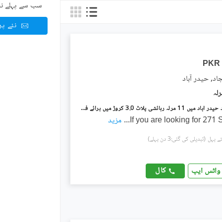
سب سے پہلے نئ
نئے پ
PKR
د, حیدر آباد
گلستانِ سجاد حیدر آباد میں 11 مرلہ رہائشی پلاٹ 3.0 کروڑ میں برائے فروخت۔
If you are looking for 271
...
مزید
(تبدیلی کی گئی:3 دن پہلے)
کال
واٹس ایپ