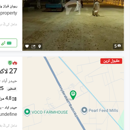
property
شامل کی:2 دن پہل
ای 
5
مقبول ترین
27 لاکھ
حیدر آباد 
25 ہز
قسطیں
4.8 مرلہ
undefine
شامل کی:2 ہفتے پہل