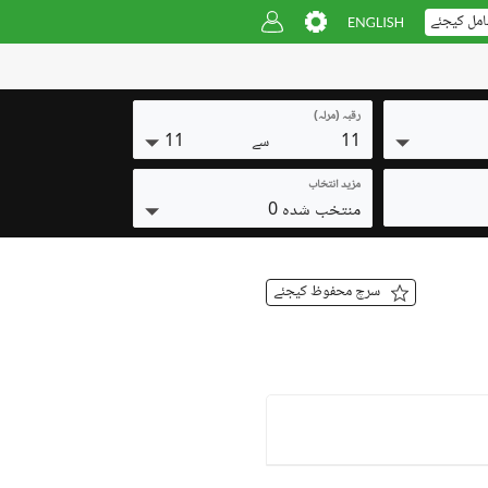
امل کیجئے
رقبہ (مرلہ)
11
11
سے
مزید انتخاب
منتخب شدہ 0
سرچ محفوظ کیجئے