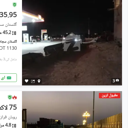
35.95 کروڑ
گلستانِ سجا
45.2 مرلہ
1130 SQUARE YARDS COMMERCIAL. PLOT
شامل کی:3 ہفتے پہل
ای 
3
مقبول ترین
75 لاکھ
روہان فراز 
4.8 مرلہ