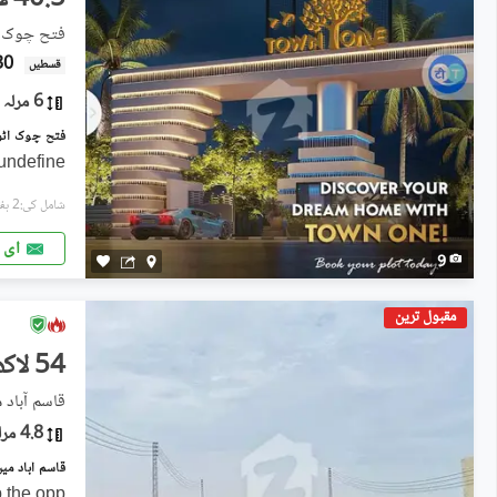
40.5 لاکھ
فتح چوک, ا
30 ہز
قسطیں
6 مرلہ
undefine
شامل کی:2 ہفتے پہل
ای 
9
مقبول ترین
54 لاکھ
قاسم آباد م
4.8 مرلہ
ab the opp