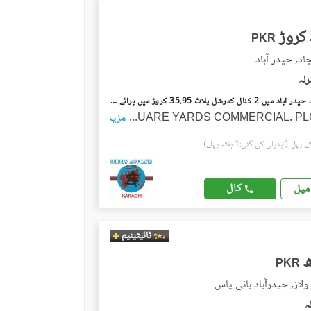
PKR
د, حیدر آباد
گلستانِ سجاد حیدر آباد میں 2 کنال کمرشل پلاٹ 35.95 کروڑ میں برائے فروخت۔
...
مزید
(تبدیلی کی گئی:1 ہفتہ پہلے)
کال
میل
ٹائیٹینیم
PKR
ولاز, حیدرآباد بائی پاس