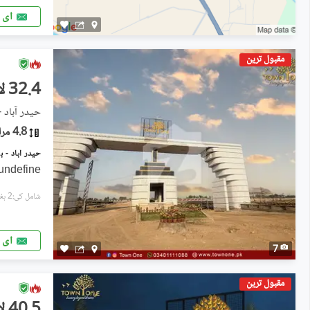
ای 
مقبول ترین
32.4 لاکھ
حیدر آباد 
4.8 مرلہ
undefine
شامل کی:2 ہفتے پہل
ای 
7
مقبول ترین