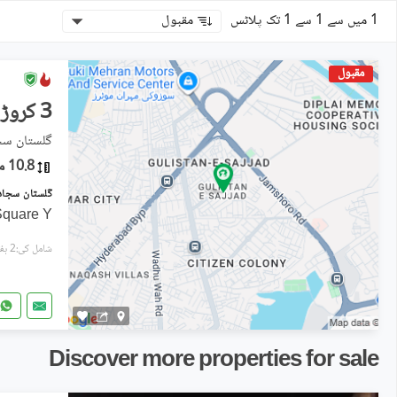
1 میں سے 1 سے 1 تک پلاٹس
مقبول
مقبول
3 کروڑ
گلستانِ سجا
10.8 مرلہ
 Square Y
شامل کی:2 ہفتے پہل
Discover more properties for sale