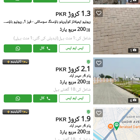
2
1.3 کروڑ
PKR
ریونیو ایمپلائز کوآپریٹو ہاؤسنگ سوسائٹی - فیز 1, ریونیو ہاؤسنگ سوسائٹی
200 مربع یارڈ
شامل کی:1 منٹ پہل
(تبدیلی کی گئی:1 منٹ پہلے)
ایس ایم ایس
کال
1
ٹائیٹینیم
2.1 کروڑ
PKR
پام 4, حیدر آباد
200 مربع یارڈ
شامل کی:18 گھنٹے پہل
ایس ایم ایس
کال
6
ٹائیٹینیم
1.9 کروڑ
PKR
پام 4, حیدر آباد
200 مربع یارڈ
شامل کی:18 گھنٹے پہل