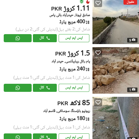
مقبول
1.11 کروڑ
PKR
صادق لیونا, حیدرآباد بائی پاس
400 مربع یارڈ
شامل کی:2 ہفتے پہل
(تبدیلی کی گئی:2 دن پہلے)
ایس ایم ایس
کال
9
1.5 کروڑ
PKR
پام رائل ریذیڈنسی, حیدر آباد
240 مربع یارڈ
شامل کی:1 منٹ پہل
(تبدیلی کی گئی:1 منٹ پہلے)
ایس ایم ایس
کال
1
85 لاکھ
PKR
ریونیو ہاؤسنگ سوسائٹی, قاسم آباد
180 مربع یارڈ
شامل کی:1 منٹ پہل
(تبدیلی کی گئی:1 منٹ پہلے)
ایس ایم ایس
کال