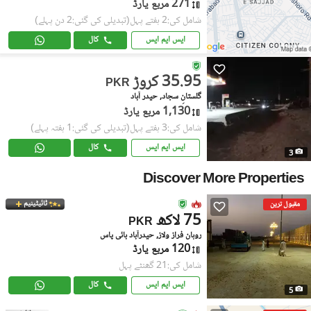
271 مربع یارڈ
شامل کی:2 ہفتے پہل
(تبدیلی کی گئی:2 دن پہلے)
ایس ایم ایس
کال
35.95 کروڑ
PKR
گلستانِ سجاد, حیدر آباد
1,130 مربع یارڈ
شامل کی:3 ہفتے پہل
(تبدیلی کی گئی:1 ہفتہ پہلے)
ایس ایم ایس
کال
3
Discover More Properties
ٹائیٹینیم
مقبول ترین
75 لاکھ
PKR
روہان فراز ولاز, حیدرآباد بائی پاس
120 مربع یارڈ
شامل کی:21 گھنٹے پہل
ایس ایم ایس
کال
5