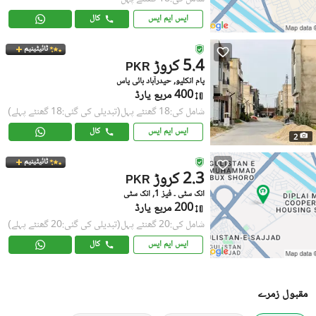
ایس ایم ایس
کال
ٹائیٹینیم
5.4 کروڑ
PKR
پام انکلیو, حیدرآباد بائی پاس
400 مربع یارڈ
شامل کی:18 گھنٹے پہل
(تبدیلی کی گئی:18 گھنٹے پہلے)
ایس ایم ایس
کال
2
ٹائیٹینیم
2.3 کروڑ
PKR
انک سٹی ۔ فیز 1, انک سٹی
200 مربع یارڈ
شامل کی:20 گھنٹے پہل
(تبدیلی کی گئی:20 گھنٹے پہلے)
ایس ایم ایس
کال
مقبول زمرے