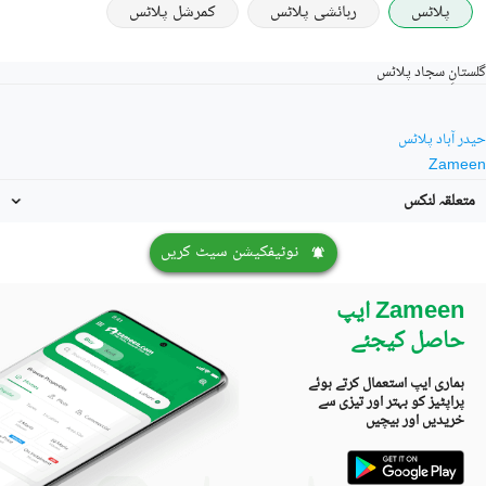
پلاٹس
رہائشی پلاٹس
کمرشل پلاٹس
گلستانِ سجاد پلاٹس
حیدر آباد پلاٹس
Zameen
متعلقہ لنکس
نوٹیفکیشن سیٹ کریں
Zameen ایپ
حاصل کیجئے
ہماری ایپ استعمال کرتے ہوئے
پراپٹیز کو بہتر اور تیزی سے
خریدیں اور بیچیں