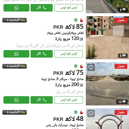
ایس ایم ایس
کال
6
ٹائیٹینیم
مقبول
85 لاکھ
PKR
نقاش ویلازفیزون, نقاش ویلاز
120 مربع یارڈ
شامل کی:2 دن پہل
(تبدیلی کی گئی:2 دن پہلے)
ایس ایم ایس
کال
5
ٹائیٹینیم
مقبول
75 لاکھ
PKR
صادق لیونا - سیکٹر 9, صادق لیونا
200 مربع یارڈ
شامل کی:2 دن پہل
ایس ایم ایس
کال
10
ٹائیٹینیم
مقبول
48 لاکھ
PKR
صادق لیونا, حیدرآباد بائی پاس