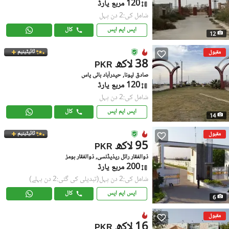
120 مربع یارڈ
شامل کی:2 دن پہل
ایس ایم ایس
کال
12
ٹائیٹینیم
مقبول
38 لاکھ
PKR
صادق لیونا, حیدرآباد بائی پاس
120 مربع یارڈ
شامل کی:2 دن پہل
ایس ایم ایس
کال
14
ٹائیٹینیم
مقبول
95 لاکھ
PKR
ذوالفقار رائل ریذیڈنسی, ذوالفقار ہومز
200 مربع یارڈ
شامل کی:2 دن پہل
(تبدیلی کی گئی:2 دن پہلے)
ایس ایم ایس
کال
6
مقبول
16 لاکھ
PKR