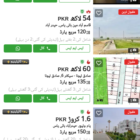
9
مقبول ترین
54 لاکھ
PKR
قاسم آباد مین بائی پاس, حیدر آباد
120 مربع یارڈ
شامل کی:2 ہفتے پہل
(تبدیلی کی گئی:2 دن پہلے)
ایس ایم ایس
کال
6
ٹائیٹینیم
مقبول
60 لاکھ
PKR
صادق لیونا - سیکٹر 6, صادق لیونا
135 مربع یارڈ
شامل کی:3 گھنٹے پہل
(تبدیلی کی گئی:3 گھنٹے پہلے)
ایس ایم ایس
کال
1
ٹائیٹینیم
مقبول
1.6 کروڑ
PKR
پام ولیج, حیدرآباد بائی پاس
150 مربع یارڈ
شامل کی:20 گھنٹے پہل
(تبدیلی کی گئی:20 گھنٹے پہلے)