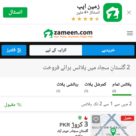
زمین اپپ
انسٹال
انسٹالز +4 ملین
خریدیے
کرایہ کے لیے
فلٹرز
2 گلستانِ سجاد میں پلاٹس برائے فروخت
پلاٹس تمام
کمرشل پلاٹ
رہائشی پلاٹ
)
1
(
)
1
(
)
2
(
2 میں سے 1 سے 2 تک پلاٹس
مقبول
مقبول
3 کروڑ
PKR
گلستانِ سجاد, حیدر آباد