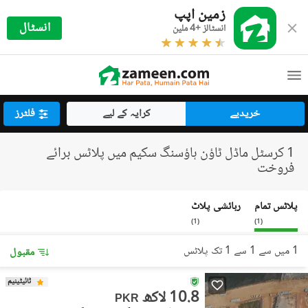
زمین اپپ
انسٹال
انسٹالز +4 ملین
خریدیے
کرایہ کے لیے
فلٹرز
1 کرسٹل ماڈل ٹاؤن ہاؤسنگ سکیم میں پلاٹس برائے
فروخت
پلاٹس تمام
رہائشی پلاٹ
)
1
(
)
1
(
1 میں سے 1 سے 1 تک پلاٹس
مقبول
ٹائیٹینیم
10.8 لاکھ
PKR