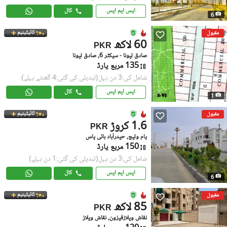
ایس ایم ایس
کال
6
ٹائیٹینیم
مقبول
60 لاکھ
PKR
صادق لیونا - سیکٹر 6, صادق لیونا
135 مربع یارڈ
شامل کی:3 دن پہل
(تبدیلی کی گئی:4 گھنٹے پہلے)
ایس ایم ایس
کال
1
ٹائیٹینیم
مقبول
1.6 کروڑ
PKR
پام ولیج, حیدرآباد بائی پاس
150 مربع یارڈ
شامل کی:3 دن پہل
(تبدیلی کی گئی:1 دن پہلے)
ایس ایم ایس
کال
6
ٹائیٹینیم
مقبول
85 لاکھ
PKR
نقاش ویلازفیزون, نقاش ویلاز