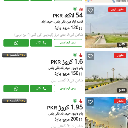
مقبول ترین
54 لاکھ
PKR
قاسم آباد مین بائی پاس, حیدر آباد
120 مربع یارڈ
شامل کی:3 ہفتے پہل
(تبدیلی کی گئی:4 دن پہلے)
ایس ایم ایس
کال
6
ٹائیٹینیم
مقبول
1.6 کروڑ
PKR
پام ولیج, حیدرآباد بائی پاس
150 مربع یارڈ
شامل کی:9 گھنٹے پہل
ایس ایم ایس
کال
9
ٹائیٹینیم
مقبول
1.95 کروڑ
PKR
پام ولیج, حیدرآباد بائی پاس
200 مربع یارڈ
شامل کی:9 گھنٹے پہل