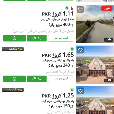
مقبول
1.11 کروڑ
PKR
صادق لیونا, حیدرآباد بائی پاس
400 مربع یارڈ
شامل کی:3 ہفتے پہل
(تبدیلی کی گئی:4 دن پہلے)
ایس ایم ایس
کال
9
ٹائیٹینیم
1.65 کروڑ
PKR
پام رائل ریذیڈنسی, حیدر آباد
240 مربع یارڈ
شامل کی:9 گھنٹے پہل
ایس ایم ایس
کال
1
ٹائیٹینیم
1.25 کروڑ
PKR
پام رائل ریذیڈنسی, حیدر آباد
150 مربع یارڈ
شامل کی:9 گھنٹے پہل