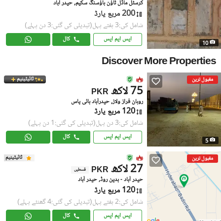
کرسٹل ماڈل ٹاؤن ہاؤسنگ سکیم, حیدر آباد
200 مربع یارڈ
شامل کی:3 ہفتے پہل
(تبدیلی کی گئی:3 دن پہلے)
ایس ایم ایس
کال
10
Discover More Properties
ٹائیٹینیم
مقبول ترین
75 لاکھ
PKR
روہان فراز ولاز, حیدرآباد بائی پاس
120 مربع یارڈ
شامل کی:3 دن پہل
(تبدیلی کی گئی:1 دن پہلے)
ایس ایم ایس
کال
5
ٹائیٹینیم
مقبول ترین
27 لاکھ
PKR
قسطیں
حیدر آباد - بدین روڈ, حیدر آباد
120 مربع یارڈ
شامل کی:2 ہفتے پہل
(تبدیلی کی گئی:4 گھنٹے پہلے)
ایس ایم ایس
کال