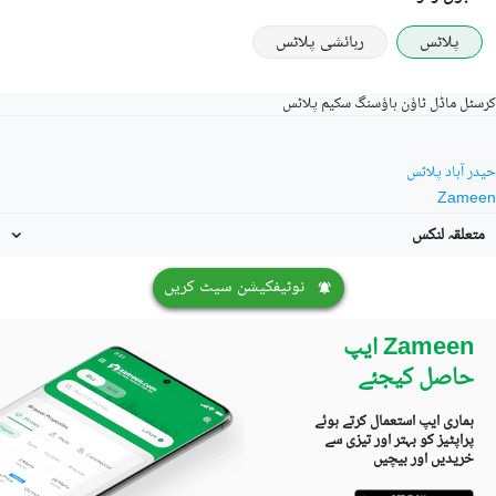
پلاٹس
رہائشی پلاٹس
کرسٹل ماڈل ٹاؤن ہاؤسنگ سکیم پلاٹس
حیدر آباد پلاٹس
Zameen
متعلقہ لنکس
نوٹیفکیشن سیٹ کریں
Zameen ایپ
حاصل کیجئے
ہماری ایپ استعمال کرتے ہوئے
پراپٹیز کو بہتر اور تیزی سے
خریدیں اور بیچیں