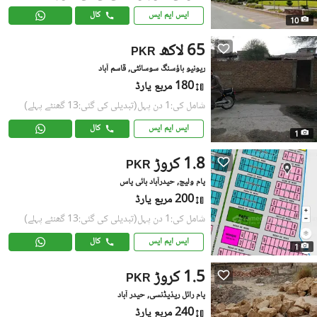
ایس ایم ایس
کال
10
65 لاکھ
PKR
ریونیو ہاؤسنگ سوسائٹی, قاسم آباد
180 مربع یارڈ
شامل کی:1 دن پہل
(تبدیلی کی گئی:13 گھنٹے پہلے)
ایس ایم ایس
کال
1
1.8 کروڑ
PKR
پام ولیج, حیدرآباد بائی پاس
200 مربع یارڈ
شامل کی:1 دن پہل
(تبدیلی کی گئی:13 گھنٹے پہلے)
ایس ایم ایس
کال
1
1.5 کروڑ
PKR
پام رائل ریذیڈنسی, حیدر آباد
240 مربع یارڈ