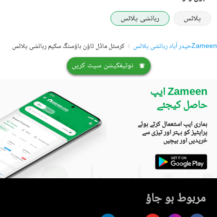
پلاٹس
رہائشی پلاٹس
Zameen
حیدر آباد رہائشی پلاٹس
کرسٹل ماڈل ٹاؤن ہاؤسنگ سکیم رہائشی پلاٹس
نوٹیفکیشن سیٹ کریں
Zameen ایپ
حاصل کیجئے
ہماری ایپ استعمال کرتے ہوئے
پراپٹیز کو بہتر اور تیزی سے
خریدیں اور بیچیں
مربوط ہو جاؤ