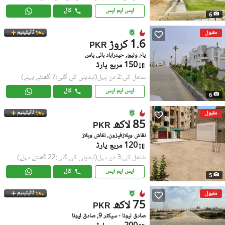
ایس ایم ایس
کال
6
ٹائیٹینیم
مقبول
1.6 کروڑ
PKR
پام ولیج, حیدرآباد بائی پاس
150 مربع یارڈ
شامل کی:2 دن پہل
(تبدیلی کی گئی:7 گھنٹے پہلے)
ایس ایم ایس
کال
6
ٹائیٹینیم
مقبول
85 لاکھ
PKR
نقاش ویلازفیزون, نقاش ویلاز
120 مربع یارڈ
شامل کی:3 دن پہل
(تبدیلی کی گئی:22 گھنٹے پہلے)
ایس ایم ایس
کال
5
ٹائیٹینیم
مقبول
75 لاکھ
PKR
صادق لیونا - سیکٹر 9, صادق لیونا