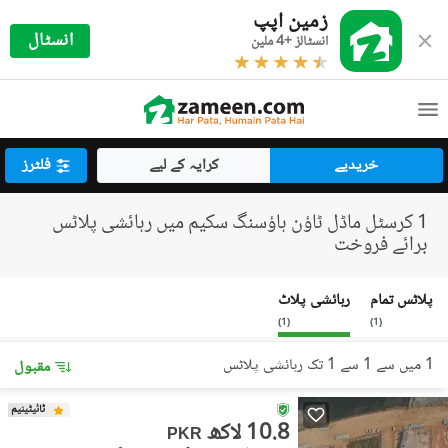
زمین اپپ
انسٹال
انسٹالز +4 ملین
خریدیے
کرایہ کے لیے
فلٹرز
1 کرسٹل ماڈل ٹاؤن ہاؤسنگ سکیم میں رہائشی پلاٹس
برائے فروخت
پلاٹس تمام
رہائشی پلاٹ
)
1
(
)
1
(
1 میں سے 1 سے 1 تک رہائشی پلاٹس
مقبول
ٹائیٹینیم
10.8 لاکھ
PKR