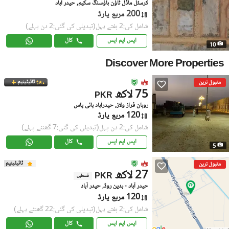
کرسٹل ماڈل ٹاؤن ہاؤسنگ سکیم, حیدر آباد
200 مربع یارڈ
شامل کی:2 ہفتے پہل
(تبدیلی کی گئی:2 دن پہلے)
ایس ایم ایس
کال
10
Discover More Properties
ٹائیٹینیم
مقبول ترین
75 لاکھ
PKR
روہان فراز ولاز, حیدرآباد بائی پاس
120 مربع یارڈ
شامل کی:2 دن پہل
(تبدیلی کی گئی:7 گھنٹے پہلے)
ایس ایم ایس
کال
5
ٹائیٹینیم
مقبول ترین
27 لاکھ
PKR
قسطیں
حیدر آباد - بدین روڈ, حیدر آباد
120 مربع یارڈ
شامل کی:2 ہفتے پہل
(تبدیلی کی گئی:22 گھنٹے پہلے)
ایس ایم ایس
کال